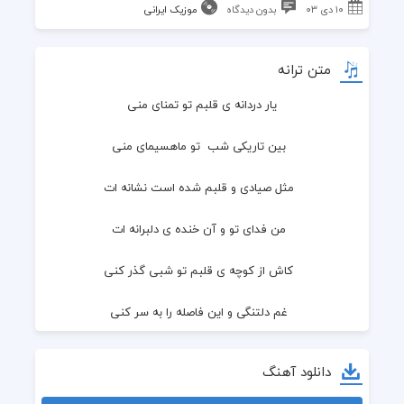
۱۰ دی ۰۳
بدون دیدگاه
موزیک ایرانی
متن ترانه
یار دردانه ی قلبم تو تمنای منی
  بین تاریکی شب  تو ماهسیمای منی
  مثل صیادی و قلبم شده است نشانه ات
  من فدای تو و آن خنده ی دلبرانه ات
  کاش از کوچه ی قلبم تو شبی گذر کنی
  غم دلتنگی و این فاصله را به سر کنی
  تو زلخیایی و من یوسف حیران توام
دانلود آهنگ
  خبرت هست چنین عاشق و دیوانه شدم؟