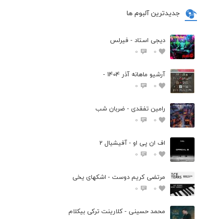
جدیدترین آلبوم ها
دیجی استاد - فیرلس
0
0
آرشیو ماهانه آذر 1404 -
0
0
رامین تفقدی - ضربان شب
0
0
اف ان پی او - آفیشیال 2
0
0
مرتضی کریم دوست - اشکهای یخی
0
0
محمد حسینی - کلارینت ترکی بیکلام