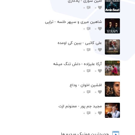
امین سوری - یادگاری
0
0
شاهین میری و سپهر خلسه - تراپی
0
0
علی کاتبی - ببین کی اومده
0
0
آرکا علیزاده - دلش تنگ میشه
0
0
افشين اخوان - وداع
0
0
مجید جم پور - ممنونم ازت
0
0
جدیدترین موزیک ویدیو ها