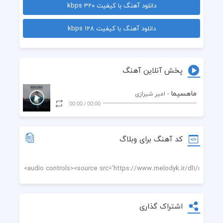
دانلود آهنگ با کیفیت 320 kbps
  قلب من زخمی عشق است تو چون مرهمی
دانلود آهنگ با کیفیت 128 kbps
  نیست ترسی به دلم تاکه تو دنیای منی
  پیر میخانه ی مجنون شده ام از غم تو
پخش آنلاین آهنگ
  از همه شهر بپرس تا که شود باور تو
ماهسیما
- امیر شیرازی
00:00
/
00:00
  آخر قصه ی ما کاش رسیدن باشد
  رد بوسه های تو روی تن من باشد
کد آهنگ برای وبلاگ
  شهر ما هلهله برپاست برای دیدنت
  زنده ماندم به امیدی که تورا ببینمت
  قلب من زخمی عشق است تو چون مرهمی
اشتراک گذاری