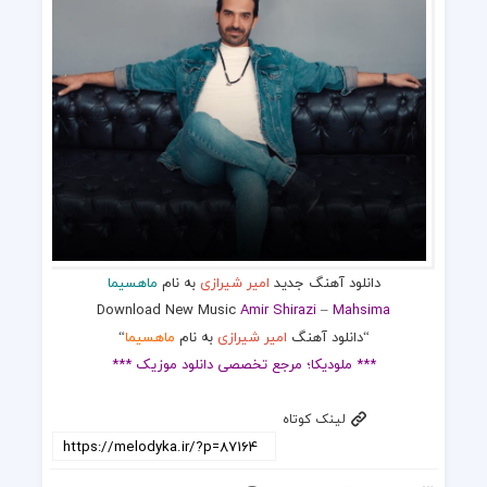
دانلود آهنگ جدید
امیر شیرازی
به نام
ماهسیما
Download New Music
Amir Shirazi
–
Mahsima
“دانلود آهنگ
امیر شیرازی
به نام
ماهسیما
“
*** ملودیکا؛ مرجع تخصصی دانلود موزیک ***
لینک کوتاه