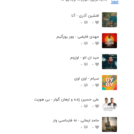
افشین آذری - آنا
0
0
مهدی فایضی - وور یورگیم
0
0
حید ان لاو - اوزوم
0
0
سیام - اوی اوی
0
0
علی حسین زاده و ارهان گولر - بی هویت
0
0
حامد ایمانی - نه فایداسی وار
0
0