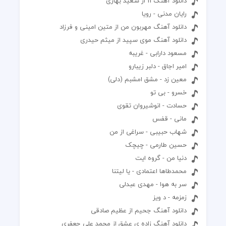
دانلود آهنگ 11 از سعید بهاری
رایان مدنی - رویا
دانلود آهنگ مهربون من از متین امینی و فرزاد
دانلود آهنگ موی سپید از میثم حیدری
مسعود دارابى - غریبه
امیر اجاق - دلبر زیبارو
معین زد - مشق امشبم (دلی)
خسرو - بی تو
حسادت - انوشیروان تقوی
مانی - قفس
شهاب حبیبی - سراغی از من
حسین طارمی - چیچک
دنیا من - گروه ایت
محمدطاها اعتمادی - یا لیتنا
سر به هوا - مهدی عبدلی
زمزمه - د ویز
دانلود آهنگ جحیم از عظیم صادقی
دانلود آهنگ زاده ی عشق از محمد علی جعفری