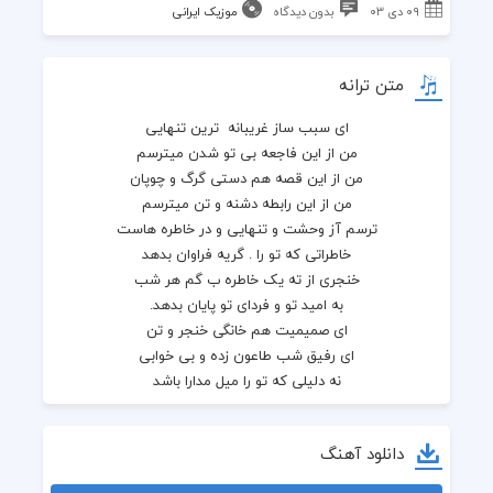
۰۹ دی ۰۳
بدون دیدگاه
موزیک ایرانی
متن ترانه
ای سبب ساز غریبانه  ترین تنهایی
من از این فاجعه بی تو شدن میترسم
من از این قصه هم دستی گرگ و چوپان
من از این رابطه دشنه و تن میترسم
ترسم آز وحشت و تنهایی و در خاطره هاست
خاطراتی که تو را . گریه فراوان بدهد
خنجری از ته یک خاطره ب گم هر شب
به امید تو و فردای تو پایان بدهد.
ای صمیمیت هم خانگی خنجر و تن
ای رفیق شب طاعون زده و بی خوابی
نه دلیلی که تو را میل مدارا باشد
نه امیدی که مرا در شب غم دریابی
مرز بی تابی و آرامش من پیدا نیست
دانلود آهنگ
آه این عشق بهم ریخته معنی ها را
روزم از تیرگیه موی تاریک‌تر است