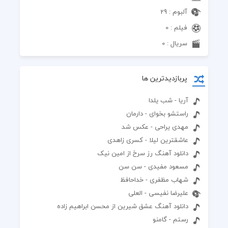
آلبوم : 29
فیلم : 0
سریال : 0
پربازدیدترین ها
آریا - شب یلدا
راستشو بخوای - دارمان
مهدی یراحی - عکس شد
عاشقترین لیلا - کسری زاهدی
دانلود آهنگ رز سرخ از امین نیک
مسعود مفیدی - سن سن
شهاب مظفری - خداحافظ
علیرضا نفیسی - العلی
دانلود آهنگ عشق شیرین از محسن ابراهیم زاده
رستم - گامنو