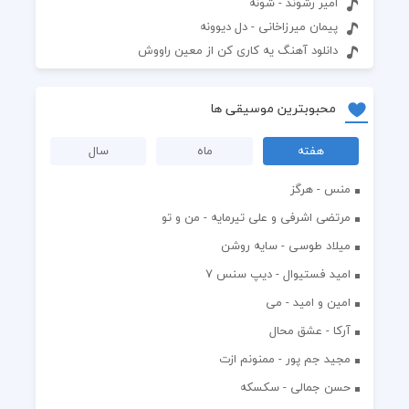
امیر رشوند - شونه
پیمان میرزاخانی - دل دیوونه
دانلود آهنگ یه کاری کن از معین راووش
محبوبترین موسیقی ها
هفته
ماه
سال
منس - هرگز
مرتضی اشرفی و علی تیرمایه - من و تو
میلاد طوسی - سایه روشن
اميد فستيوال - ديپ سنس ۷
امین و امید - می
آرکا - عشق محال
مجید جم پور - ممنونم ازت
حسن جمالی - سکسکه