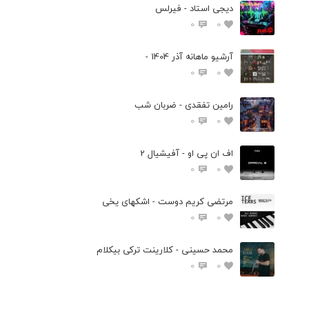
دیجی استاد - فیرلس
0
0
آرشیو ماهانه آذر 1404 -
0
0
رامین تفقدی - ضربان شب
0
0
اف ان پی او - آفیشیال 2
0
0
مرتضی کریم دوست - اشکهای یخی
0
0
محمد حسینی - کلارینت ترکی بیکلام
0
0