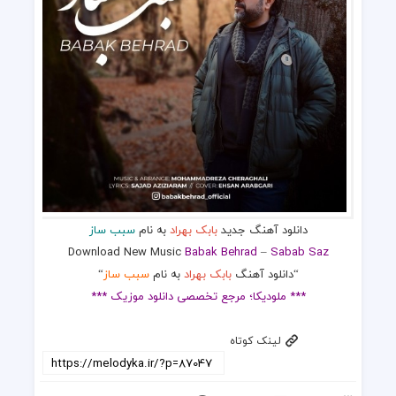
دانلود آهنگ جدید
بابک بهراد
به نام
سبب ساز
Download New Music
Babak Behrad
–
Sabab Saz
“دانلود آهنگ
بابک بهراد
به نام
سبب ساز
“
*** ملودیکا؛ مرجع تخصصی دانلود موزیک ***
لینک کوتاه