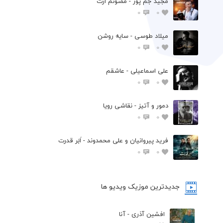
مجید جم پور - ممنونم ازت
0
0
میلاد طوسی - سایه روشن
0
0
علی اسماعیلی - عاشقم
0
0
دمور و آتیز - نقاشی رویا
0
0
فرید پیروانیان و علی محمدوند - اَبَر قدرت
0
0
جدیدترین موزیک ویدیو ها
افشین آذری - آنا