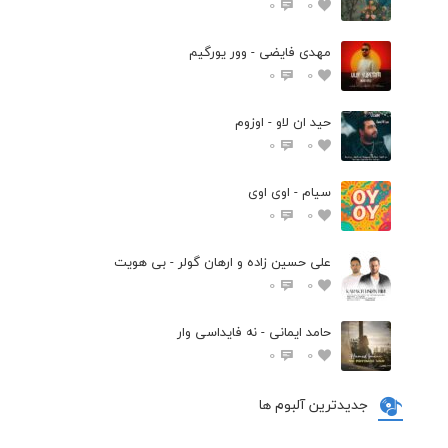
0
0
مهدی فایضی - وور یورگیم
0
0
حید ان لاو - اوزوم
0
0
سیام - اوی اوی
0
0
علی حسین زاده و ارهان گولر - بی هویت
0
0
حامد ایمانی - نه فایداسی وار
0
0
جدیدترین آلبوم ها