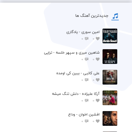
جدیدترین آهنگ ها
امین سوری - یادگاری
0
0
شاهین میری و سپهر خلسه - تراپی
0
0
علی کاتبی - ببین کی اومده
0
0
آرکا علیزاده - دلش تنگ میشه
0
0
افشين اخوان - وداع
0
0