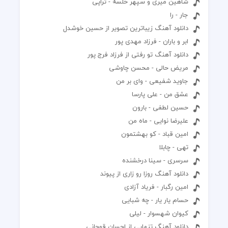
شاهین میری و سپهر خلسه - تراپی
جار - را
دانلود آهنگ زیباترین تصویر از حسین خوشدل
ابر و باران - فرزاد مهدی پور
دانلود آهنگ تو رفتی از فرزاد فرج پور
مریض حالی - محسن چاوشی
جاوید شفیعی - وای بر من
عشق من - علی پارسا
حسین لطفی - بارون
علیرضا نوایی - ماه من
امین قباد - کو بهشتمون
تهی - چابلا
سرسری - سینا درخشنده
دانلود آهنگ روزا رو زاری از پیوند
امین رگبار - فریاد آزادی
حسام یار یار - چه شبایی
کیوان شهسوار - لیلی
دانلود آهنگ تنهایی از احسان قوچانی