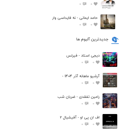
0
0
حامد ایمانی - نه فایداسی وار
0
0
جدیدترین آلبوم ها
دیجی استاد - فیرلس
0
0
آرشیو ماهانه آذر 1404 -
0
0
رامین تفقدی - ضربان شب
0
0
اف ان پی او - آفیشیال 2
0
0