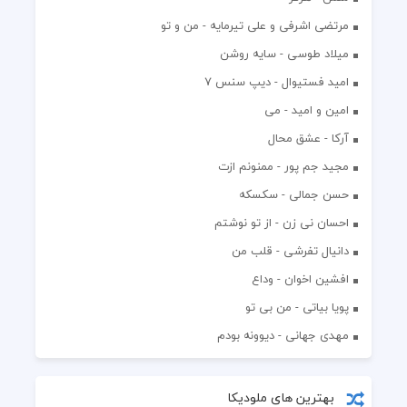
مرتضی اشرفی و علی تیرمایه - من و تو
میلاد طوسی - سایه روشن
اميد فستيوال - ديپ سنس ۷
امین و امید - می
آرکا - عشق محال
مجید جم پور - ممنونم ازت
حسن جمالی - سکسکه
احسان نی زن - از تو نوشتم
دانیال تفرشی - قلب من
افشين اخوان - وداع
پویا بیاتی - من بی تو
مهدی جهانی - دیوونه بودم
بهترین های ملودیکا