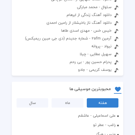
سئوال - محمد مبارکی
دانلود آهنگ زندگی از ابرهام
دانلود آهنگ ناز باخیشلار از رامین احمدی
خیسِ خس - مهدی اسدی طاها
آرمین 2afm - شماره جدیدم (دی جی مبین ریمیکس)
نیواد - پروانه
سهیل عطایی - چیلا
پدرام حسین پور - بی رحم
یوسف کریمی - جادو
محبوبترین موسیقی ها
هفته
ماه
سال
علی اسماعیلی - عاشقم
راغب - عطر تو
منس - هرگز