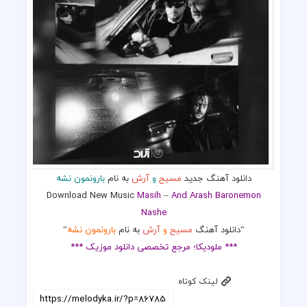
دانلود آهنگ جدید
مسیح
و
آرش
به نام
بارونمون نشه
Download New Music
Masih
–
And Arash Baronemon
Nashe
“دانلود آهنگ
مسیح
و
آرش
به نام
بارونمون نشه
“
*** ملودیکا؛ مرجع تخصصی دانلود موزیک ***
لینک کوتاه