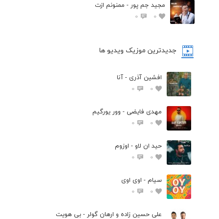
مجید جم پور - ممنونم ازت
0
0
جدیدترین موزیک ویدیو ها
افشین آذری - آنا
0
0
مهدی فایضی - وور یورگیم
0
0
حید ان لاو - اوزوم
0
0
سیام - اوی اوی
0
0
علی حسین زاده و ارهان گولر - بی هویت