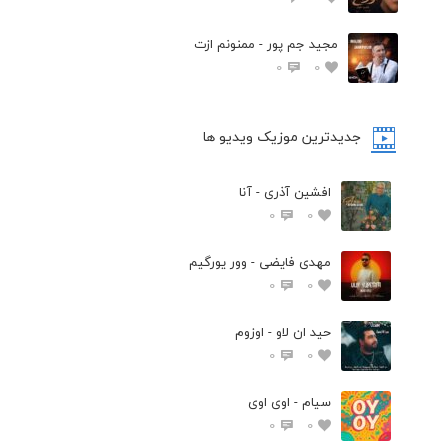
مجید جم پور - ممنونم ازت
0
0
جدیدترین موزیک ویدیو ها
افشین آذری - آنا
0
0
مهدی فایضی - وور یورگیم
0
0
حید ان لاو - اوزوم
0
0
سیام - اوی اوی
0
0