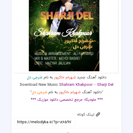
دانلود آهنگ جدید
شهرام خاکپور
به نام
شرجی دل
Download New Music
Shahram Khakpoor
–
Sharji Del
“دانلود آهنگ
شهرام خاکپور
به نام
شرجی دل
“
*** ملودیکا؛ مرجع تخصصی دانلود موزیک ***
لینک کوتاه