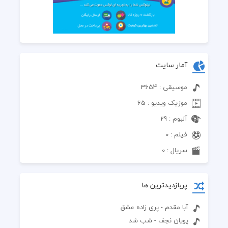
آمار سایت
موسیقی : 3654
موزیک ویدیو : 65
آلبوم : 29
فیلم : 0
سریال : 0
پربازدیدترین ها
آبا مقدم - پری زاده عشق
پویان نجف - شب شد