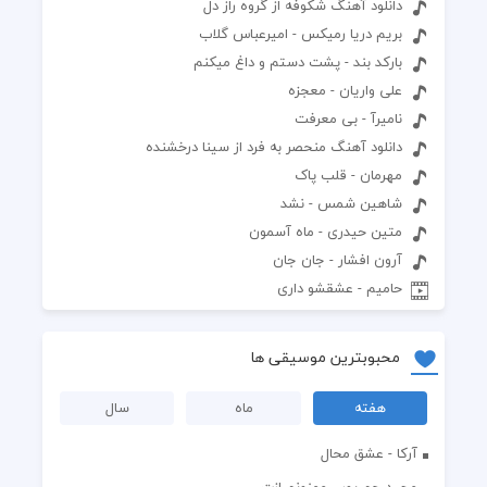
دانلود آهنگ شکوفه از گروه راز دل
بریم دریا رمیکس - امیرعباس گلاب
بارکد بند - پشت دستم و داغ میکنم
علی واریان - معجزه
نامیرآ - بی معرفت
دانلود آهنگ منحصر به فرد از سینا درخشنده
مهرمان - قلب پاک
شاهین شمس - نشد
متین حیدری - ماه آسمون
آرون افشار - جان جان
حامیم - عشقشو داری
محبوبترین موسیقی ها
هفته
ماه
سال
آرکا - عشق محال
مجید جم پور - ممنونم ازت