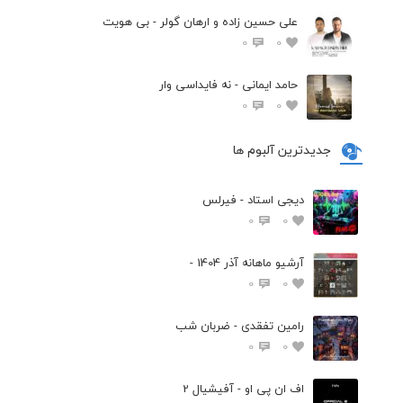
علی حسین زاده و ارهان گولر - بی هویت
0
0
حامد ایمانی - نه فایداسی وار
0
0
جدیدترین آلبوم ها
دیجی استاد - فیرلس
0
0
آرشیو ماهانه آذر 1404 -
0
0
رامین تفقدی - ضربان شب
0
0
اف ان پی او - آفیشیال 2