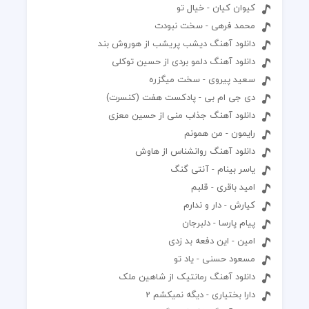
کیوان کیان - خیال تو
محمد فرهی - سخت نبودت
دانلود آهنگ دیشب پریشب از هوروش بند
دانلود آهنگ دلمو بردی از حسین توکلی
سعید پیروی - سخت میگزره
دی جی ام بی - پادکست هفت (کنسرت)
دانلود آهنگ جذاب منی از حسین معزی
رایمون - من همونم
دانلود آهنگ روانشناس از هاوش
یاسر بینام - آنتی گنگ
امید باقری - قلبم
کیارش - دار و ندارم
پیام پارسا - دلبرجان
امین - این دفعه بد زدی
مسعود حسنی - یاد تو
دانلود آهنگ رمانتیک از شاهین ملک
دارا بختیاری - دیگه نمیکشم 2