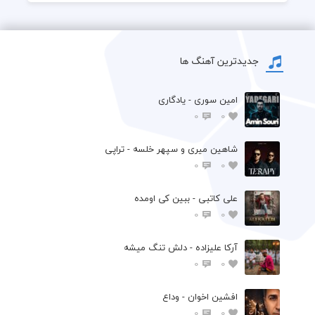
جدیدترین آهنگ ها
امین سوری - یادگاری
0
0
شاهین میری و سپهر خلسه - تراپی
0
0
علی کاتبی - ببین کی اومده
0
0
آرکا علیزاده - دلش تنگ میشه
0
0
افشين اخوان - وداع
0
0