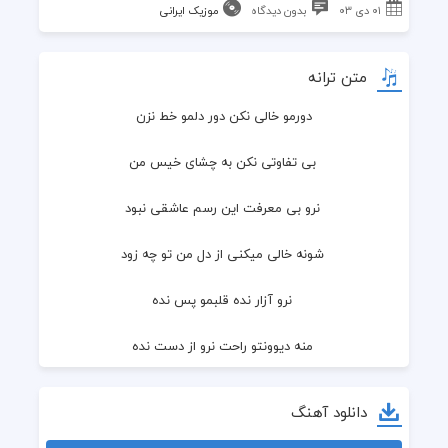
۰۱ دی ۰۳
بدون دیدگاه
موزیک ایرانی
متن ترانه
دورمو خالی نکن دور دلمو خط نزن
 بی تفاوتی نکن به چشای خیس من
 نرو بی معرفت این رسم عاشقی نبود
 شونه خالی میکنی از دل من تو چه زود
 نرو آزار نده قلبمو پس نده
 منه دیوونتو راحت نرو از دست نده
 راتو بستم واسه رفتن بیا خواهش نکن
دانلود آهنگ
 انقده ساده همه چیزو خرابش نکن