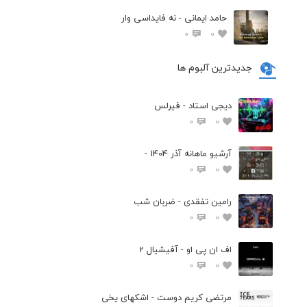
حامد ایمانی - نه فایداسی وار
0
0
جدیدترین آلبوم ها
دیجی استاد - فیرلس
0
0
آرشیو ماهانه آذر 1404 -
0
0
رامین تفقدی - ضربان شب
0
0
اف ان پی او - آفیشیال 2
0
0
مرتضی کریم دوست - اشکهای یخی