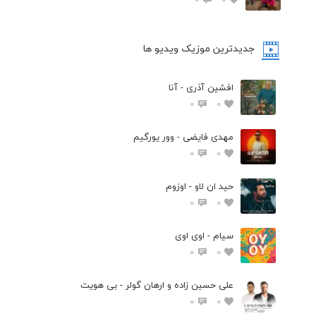
جدیدترین موزیک ویدیو ها
افشین آذری - آنا
0
0
مهدی فایضی - وور یورگیم
0
0
حید ان لاو - اوزوم
0
0
سیام - اوی اوی
0
0
علی حسین زاده و ارهان گولر - بی هویت
0
0