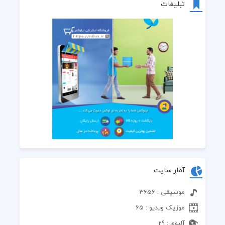
تبلیغات
آمار سایت
موسیقی : 3656
موزیک ویدیو : 65
آلبوم : 29