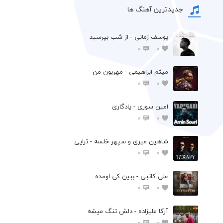
جدیدترین آهنگ ها
یوسف زمانی - از شب بپرسید
0
0
میثم ابراهیمی - مهربون من
0
0
امین سوری - یادگاری
0
0
شاهین میری و سپهر خلسه - تراپی
0
0
علی کاتبی - ببین کی اومده
0
0
آرکا علیزاده - دلش تنگ میشه
0
0