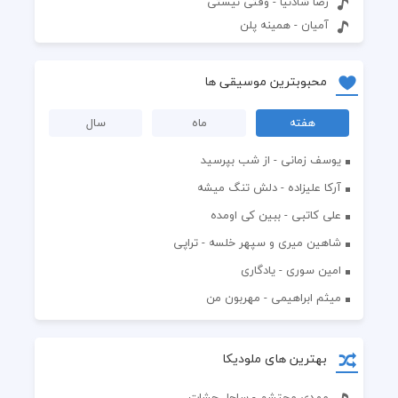
رضا شادنیا - وقتی نیستی
آمیان - همینه پلن
محبوبترین موسیقی ها
هفته
ماه
سال
یوسف زمانی - از شب بپرسید
آرکا علیزاده - دلش تنگ میشه
علی کاتبی - ببین کی اومده
شاهین میری و سپهر خلسه - تراپی
امین سوری - یادگاری
میثم ابراهیمی - مهربون من
بهترین های ملودیکا
مهدی محتشم - ساحل چشات