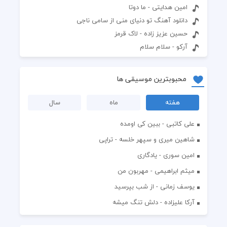
امین هدایتی - ما دوتا
دانلود آهنگ تو دنیای منی از سامی ناجی
حسین عزیز زاده - لاک قرمز
آرکو - سلام سلام
محبوبترین موسیقی ها
هفته
ماه
سال
علی کاتبی - ببین کی اومده
شاهین میری و سپهر خلسه - تراپی
امین سوری - یادگاری
میثم ابراهیمی - مهربون من
یوسف زمانی - از شب بپرسید
آرکا علیزاده - دلش تنگ میشه