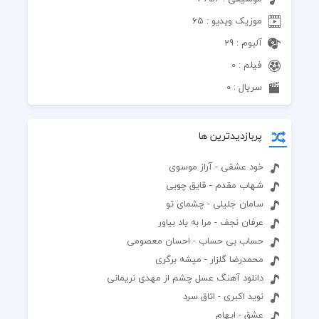
موزیک ویدیو : 65
آلبوم : 29
فیلم : 0
سریال : 0
پربازدیدترین ها
خود عشقی - آراز موسوی
شهاب مقدم - قایق چوبی
سامان جلیلی - چشمای تو
عرفان نجف - مرا به یاد بیاور
حساب بی حساب - احسان معصومی
محمدرضا گلزار - میشه برگری
دانلود آهنگ عسل چشم از مهدی نریمانی
نوید اکبری - اتاق سرد
عشق - ایهام