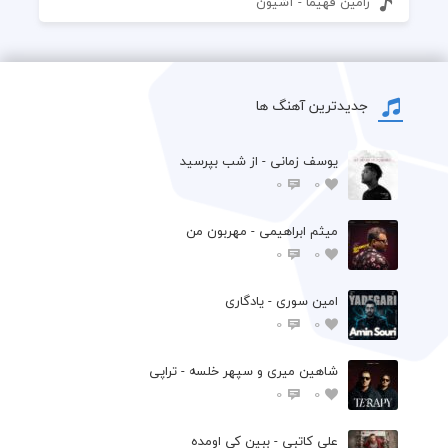
رامین فهیما - آشیون
جدیدترین آهنگ ها
یوسف زمانی - از شب بپرسید
0
0
میثم ابراهیمی - مهربون من
0
0
امین سوری - یادگاری
0
0
شاهین میری و سپهر خلسه - تراپی
0
0
علی کاتبی - ببین کی اومده