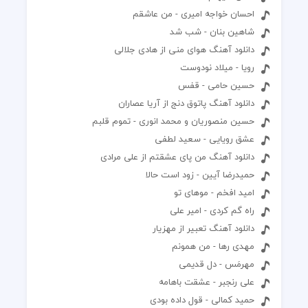
احسان خواجه امیری - من عاشقم
شاهین بنان - شب شد
دانلود آهنگ هوای منی از هادی جلالی
رویا - میلاد نودوست
حسین حامی - قفس
دانلود آهنگ پاتوق دنج از آریا عصاران
حسین منصوریان و محمد انوری - تموم قلبم
عشق رویایی - سعید لطفی
دانلود آهنگ من پای عشقتم از علی مرادی
حمیدرضا آیین - زود است حالا
امید افخم - موهای تو
راه گم کردی - امیر علی
دانلود آهنگ تعبیر از مهزیار
مهدی رها - من همونم
مهرمَس - دل قدیمی
علی رنجبر - عشقت باهامه
حمید کمالی - قول داده بودی