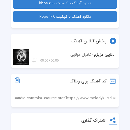
دانلود آهنگ با کیفیت 320 kbps
  حس عمیقم خداحافظت
دانلود آهنگ با کیفیت 128 kbps
  تنها رفیقم خداحافظت
  نیمه ی دیگه م خداحافظت
پخش آنلاین آهنگ
  آه کشیدم خداحافظت
لالایی عزیزم‌
- کامران مولایی
00:00
/
00:00
  بغض شدیدم خداحافظت
  تلخه که میگم خداحافظت
کد آهنگ برای وبلاگ
  چشاتو تو گریه
  همیشه می بستی
  نبینم غم تو
اشتراک گذاری