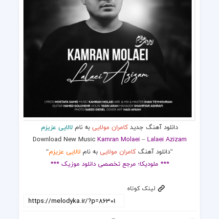
دانلود آهنگ جدید
کامران مولایی
به نام
لالایی عزیزم‌
Download New Music
Kamran Molaei
–
Lalaei Azizam
“دانلود آهنگ
کامران مولایی
به نام
لالایی عزیزم‌
“
*** ملودیکا؛ مرجع تخصصی دانلود موزیک ***
لینک کوتاه