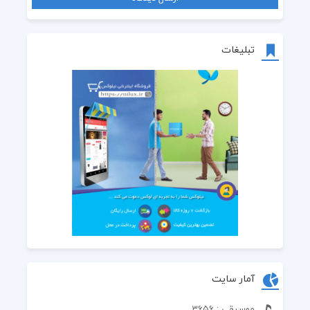
تبلیغات
آمار سایت
موسیقی : 3656