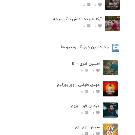
0
0
آرکا علیزاده - دلش تنگ میشه
0
0
جدیدترین موزیک ویدیو ها
افشین آذری - آنا
0
0
مهدی فایضی - وور یورگیم
0
0
حید ان لاو - اوزوم
0
0
سیام - اوی اوی
0
0