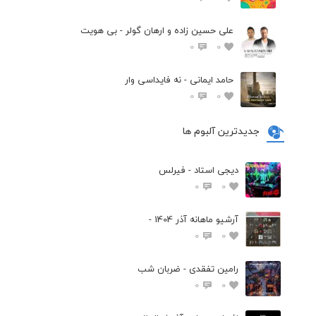
علی حسین زاده و ارهان گولر - بی هویت
0
0
حامد ایمانی - نه فایداسی وار
0
0
جدیدترین آلبوم ها
دیجی استاد - فیرلس
0
0
آرشیو ماهانه آذر 1404 -
0
0
رامین تفقدی - ضربان شب
0
0