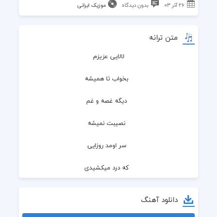
۲۶ آذر ۰۳
بدون دیدگاه
موزیک ایرانی
متن ترانه
لالایی عزیزم
  بخواب تا همیشه
  دیگه غصه و غم
  نصیبت نمیشه
  سر اومد روزایی
  که درد میکشیدی
  میخواستی تموم شده
دانلود آهنگ
  به خواسته ت رسیدی