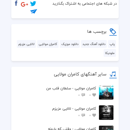
  نبینم شکستی
در شبکه های اجتماعی به اشتراک بگذارید
  تو رو لحظه ای که
  رو دوشم می بردم
برچسب ها
  تو تنها نبودی
پاپ
دانلود آهنگ جدید
دانلود موزیک
کامران مولایی
لالایی عزیزم
ملودیکا
  منم با تو مردم
سایر آهنگهای کامران مولایی
کامران مولایی - سلطان قلب من
0
0
کامران مولایی - لالایی عزیزم
0
0
کامران مولایی - وقتی که بارونه