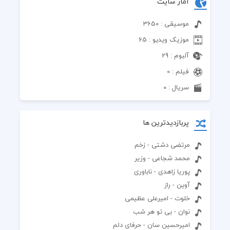
آمار سایت
موسیقی : 3650
موزیک ویدیو : 65
آلبوم : 29
فیلم : 0
سریال : 0
پربازدیدترین ها
مرتضی دشتی - زخم
محمد شجاعی - وزیر
پوریا زاهدی - ناباوری
آوین - راز
خلوت - امیرعلی عظیمی
نوان - بی تو هر شب
امیرحسین سان - حرفای دلم