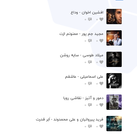
افشين اخوان - وداع
0
0
مجید جم پور - ممنونم ازت
0
0
میلاد طوسی - سایه روشن
0
0
علی اسماعیلی - عاشقم
0
0
دمور و آتیز - نقاشی رویا
0
0
فرید پیروانیان و علی محمدوند - اَبَر قدرت
0
0