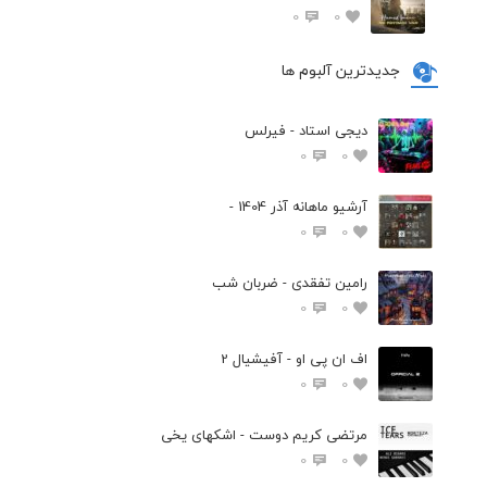
0
0
جدیدترین آلبوم ها
دیجی استاد - فیرلس
0
0
آرشیو ماهانه آذر 1404 -
0
0
رامین تفقدی - ضربان شب
0
0
اف ان پی او - آفیشیال 2
0
0
مرتضی کریم دوست - اشکهای یخی
0
0