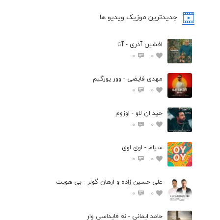
جدیدترین موزیک ویدیو ها
افشین آذری - آنا
0
0
مهدی فایضی - وور یورگیم
0
0
حید ان لاو - اوزوم
0
0
سیام - اوی اوی
0
0
علی حسین زاده و ارهان گولر - بی هویت
0
0
حامد ایمانی - نه فایداسی وار