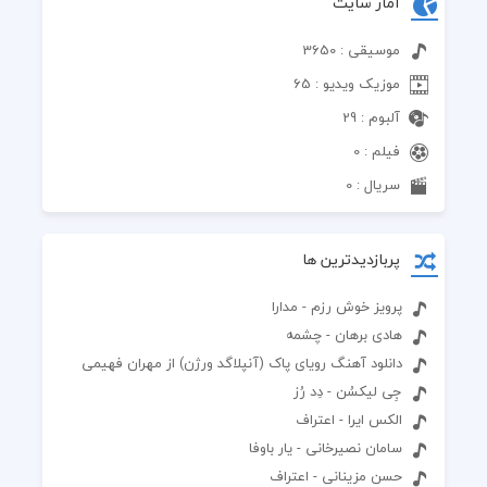
آمار سایت
موسیقی : 3650
موزیک ویدیو : 65
آلبوم : 29
فیلم : 0
سریال : 0
پربازدیدترین ها
پرویز خوش ‌رزم - مدارا
هادی برهان - چشمه
دانلود آهنگ رویای پاک (آنپلاگد ورژن) از مهران فهیمی
جِی لیکسُن - دِد رُز
الکس ایرا - اعتراف
سامان نصیرخانی - یار باوفا
حسن مزینانی - اعتراف