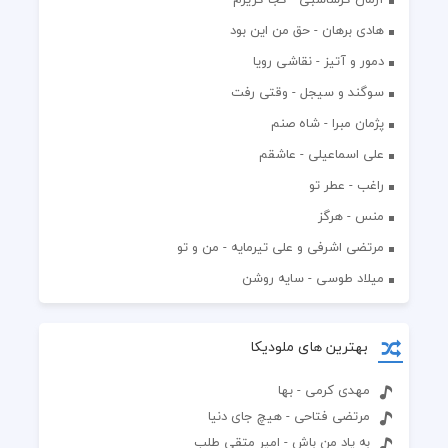
هادی برهان - حق من این بود
دمور و آتیز - نقاشی رویا
سوگند و سیجل - وقتی رفت
پژمان مبرا - شاه صنم
علی اسماعیلی - عاشقم
راغب - عطر تو
منس - هرگز
مرتضی اشرفی و علی تیرمایه - من و تو
میلاد طوسی - سایه روشن
بهترین های ملودیکا
مهدی کرمی - بها
مرتضی فتاحی - هیچ جای دنیا
به یاد من باش - امیر متقی طلب