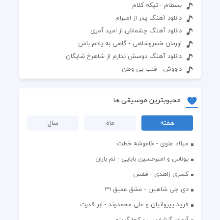
بسطام - تیکه کلام
دانلود آهنگ پدر از امیرام
دانلود آهنگ چشماش از امید آمری
اورمان خسروشاهی - گاهی به یادم باش
دانلود آهنگ دوسش ندارم از شاهرخ شایگان
داووش - قلب بی وطن
محبوبترین موسیقی ها
هفته
ماه
سال
میلاد علوی - خاموشه خطت
یوناس و امیرحسین بابایی - نم باران
کسری زاهدی - قفس
دی جی شاهین - عشق عمیق 31
فرید پیروانیان و علی محمدوند - اَبَر قدرت
آرمان گرشاسبی - کجا گریزم