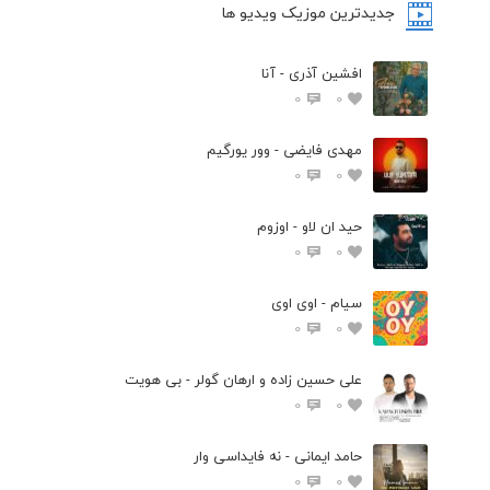
جدیدترین موزیک ویدیو ها
افشین آذری - آنا
0
0
مهدی فایضی - وور یورگیم
0
0
حید ان لاو - اوزوم
0
0
سیام - اوی اوی
0
0
علی حسین زاده و ارهان گولر - بی هویت
0
0
حامد ایمانی - نه فایداسی وار
0
0