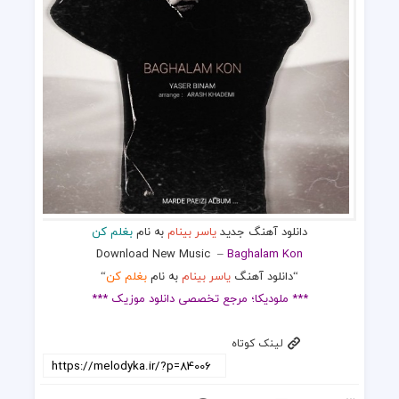
دانلود آهنگ جدید
یاسر بینام
به نام
بغلم کن
Download New Music
–
Baghalam Kon
“دانلود آهنگ
یاسر بینام
به نام
بغلم کن
“
*** ملودیکا؛ مرجع تخصصی دانلود موزیک ***
لینک کوتاه