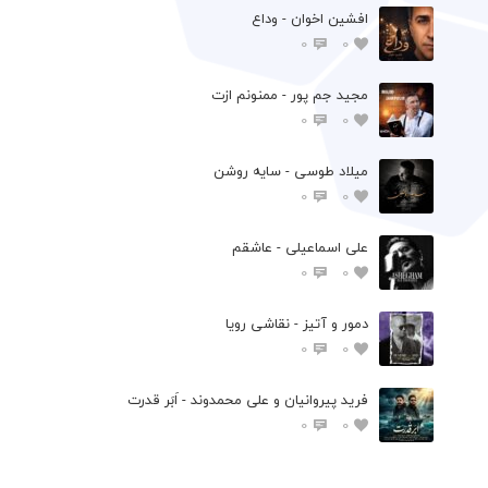
افشين اخوان - وداع
0
0
مجید جم پور - ممنونم ازت
0
0
میلاد طوسی - سایه روشن
0
0
علی اسماعیلی - عاشقم
0
0
دمور و آتیز - نقاشی رویا
0
0
فرید پیروانیان و علی محمدوند - اَبَر قدرت
0
0