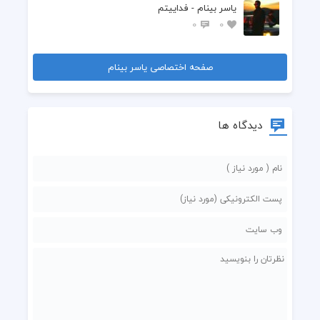
یاسر بینام - فداییتم
0
0
صفحه اختصاصی یاسر بینام
دیدگاه ها