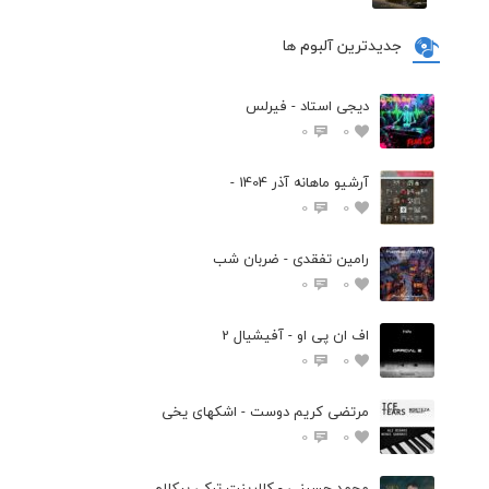
جدیدترین آلبوم ها
دیجی استاد - فیرلس
0
0
آرشیو ماهانه آذر 1404 -
0
0
رامین تفقدی - ضربان شب
0
0
اف ان پی او - آفیشیال 2
0
0
مرتضی کریم دوست - اشکهای یخی
0
0
محمد حسینی - کلارینت ترکی بیکلام