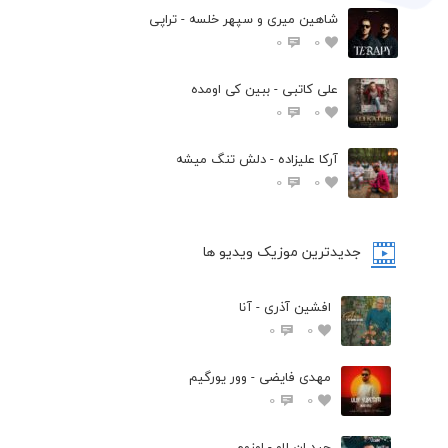
شاهین میری و سپهر خلسه - تراپی
0
0
علی کاتبی - ببین کی اومده
0
0
آرکا علیزاده - دلش تنگ میشه
0
0
جدیدترین موزیک ویدیو ها
افشین آذری - آنا
0
0
مهدی فایضی - وور یورگیم
0
0
حید ان لاو - اوزوم