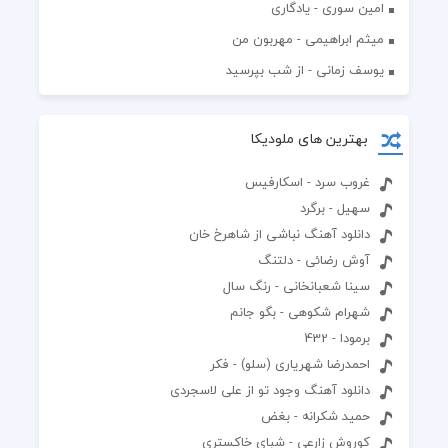
امین سوری - یادگاری
میثم ابراهیمی - مهربون من
یوسف زمانی - از شب بپرسید
بهترین های ملودیکا
غروب سرد - اسکارفیس
سهیل - برگرد
دانلود آهنگ نباشی از شاهرخ خان
آوش رضائی - دلتنگ
سینا شعبانخانی - رنگ سال
شهرام شکوهی - بگو جانم
برمودا - 432
احمدرضا شهریاری (سلو) - فکر
دانلود آهنگ وجود تو از علی لاسجردی
حمید شکرانه - بغض
کوروش زارعی - شبای خاکستری