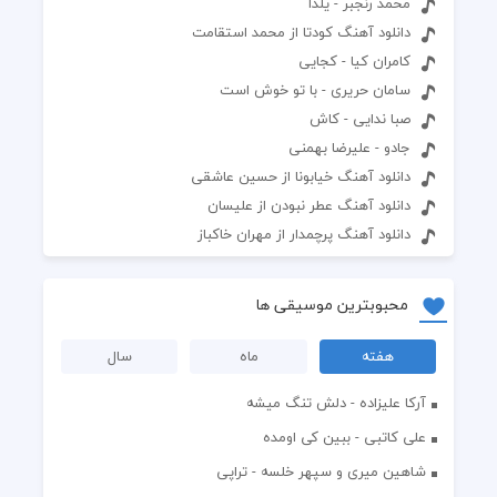
محمد رنجبر - یلدا
دانلود آهنگ کودتا از محمد استقامت
کامران کیا - کجایی
سامان حریری - با تو خوش است
صبا ندایی - کاش
جادو - علیرضا بهمنی
دانلود آهنگ خیابونا از حسین عاشقی
دانلود آهنگ عطر نبودن از علیسان
دانلود آهنگ پرچمدار از مهران خاکباز
محبوبترین موسیقی ها
هفته
ماه
سال
آرکا علیزاده - دلش تنگ میشه
علی کاتبی - ببین کی اومده
شاهین میری و سپهر خلسه - تراپی