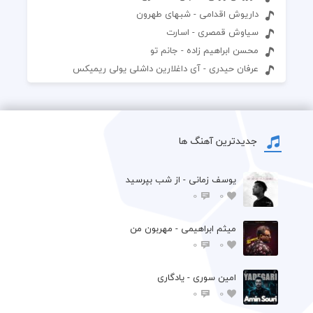
داریوش اقدامی - شبهای طهرون
سیاوش قمصری - اسارت
محسن ابراهیم زاده - جانم تو
عرفان حیدری - آی داغلارین داشلی یولی ریمیکس
جدیدترین آهنگ ها
یوسف زمانی - از شب بپرسید
0
0
میثم ابراهیمی - مهربون من
0
0
امین سوری - یادگاری
0
0