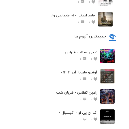
0
0
حامد ایمانی - نه فایداسی وار
0
0
جدیدترین آلبوم ها
دیجی استاد - فیرلس
0
0
آرشیو ماهانه آذر 1404 -
0
0
رامین تفقدی - ضربان شب
0
0
اف ان پی او - آفیشیال 2
0
0