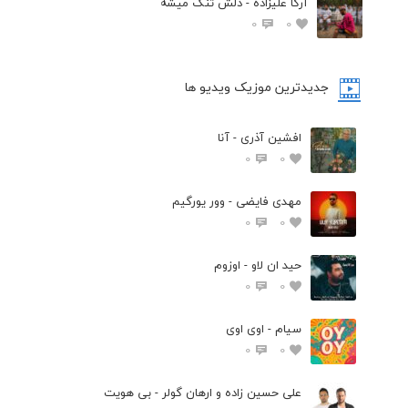
آرکا علیزاده - دلش تنگ میشه
0
0
جدیدترین موزیک ویدیو ها
افشین آذری - آنا
0
0
مهدی فایضی - وور یورگیم
0
0
حید ان لاو - اوزوم
0
0
سیام - اوی اوی
0
0
علی حسین زاده و ارهان گولر - بی هویت