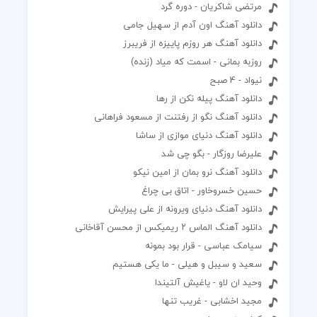
مرتضی شاکریان - دوره گرد
دانلود آهنگ اون آدم از سهیل جامی
دانلود آهنگ هر روزم پاییزه از فریبرز
روزبه بمانی - اسمت که میاد (زنده)
نیواد - 4 صبح
دانلود آهنگ پیله نکن از رها
دانلود آهنگ نگو از رفتنت از مسعود فراهانی
دانلود آهنگ دنیای موازی از ساشا
علیرضا روزگار - بگو چی شد
دانلود آهنگ نرو بمان از امین نیکو
حسین خسروخاور - اتاق بی چراغ
دانلود آهنگ دنیای ویرونه از علی پیرایش
دانلود آهنگ الماس ۲ ریمیکس از محسن آقاخانی
سیامک عباسی - قرار بود بمونه
سعید و سیبل و هیلی - ما یکی هستیم
وحید ان لاو - یاغیش آلتیندا
مجید اخشابی - غریب تنها