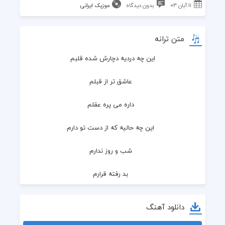
۱۱ آبان ۰۳
بدون دیدگاه
موزیک ایرانی
متن ترانه
این چه دردیه دچارش شده قلبم
  عاشق تر از قبلم
  داره می پره عقلم
  این چه حالیه که از دست تو دارم
  شب و روز ندارم
  بد رفته قرارم
  دیگه دارم نگران دلم میشم
دانلود آهنگ
  دلی که دیگه نیست پیشم