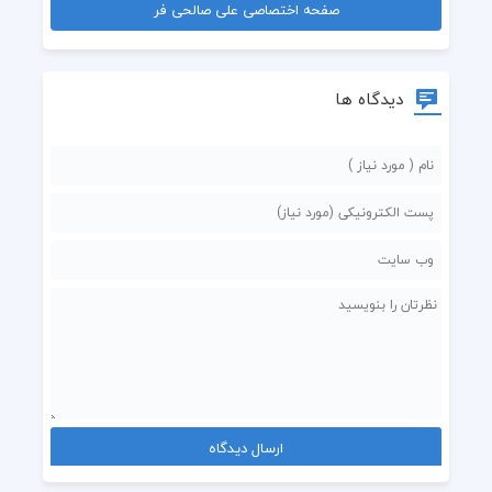
صفحه اختصاصی علی صالحی فر
  دنیا رو بی خیالش .‌.. تو که باشی
  رو براهه دلم
دیدگاه ها
  کراس :
  آره اینه مسئله که عین عسله چشات
  از همه سره چشات
  دلم آروم نداره
  به دم از سر چشات
  هر چی بارونه می خواد
  از چشای ما درآد
  بگو ما رو بپاد اون دو تا چشا که این بارونه بند بیاد.