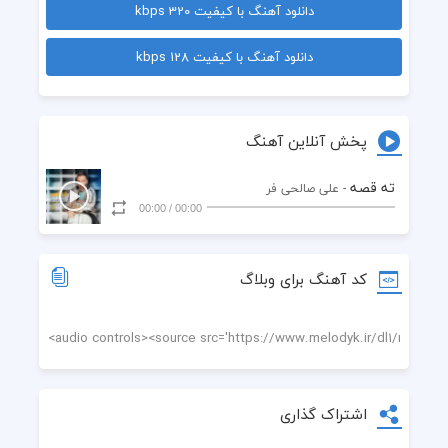
دانلود آهنگ با کیفیت 320 kbps
  رفته پی کارش
دانلود آهنگ با کیفیت 128 kbps
  حتماً... یه چیزی هست نمی دونم
  ته قصه رو می دونم
پخش آنلاین آهنگ
  یه کم مسئله داره
ته قصه
- علی صالحی فر
00:00
/
00:00
  کراس :
  آره اینه مسئله که عین عسله چشات
کد آهنگ برای وبلاگ
  از همه سره چشات
  دلم آروم نداره
  به دم از سر چشات
اشتراک گذاری