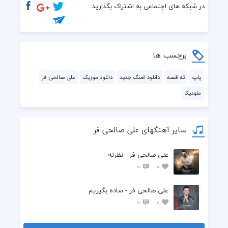
  هر چی بارونه می خواد
در شبکه های اجتماعی به اشتراک بگذارید
  از چشای ما درآد
  بگو ما رو بپاد اون دو تا چشا که این بارونه بند بیاد.
برچسب ها
  ورس ۲ :
پاپ
ته قصه
دانلود آهنگ جدید
دانلود موزیک
علی صالحی فر
ملودیکا
  آخ هنوز نه به داره ... نه به باره
  بیقراره دلم
سایر آهنگهای علی صالحی فر
  همش پی چاره اس ... چیه چاره؟
علی صالحی فر - نظرته
  گله داره دلم
0
0
  اینکه اگه همه رفتن ... تو رو داره
علی صالحی فر - ساده بگیریم
0
0
  خوبه حال دلم