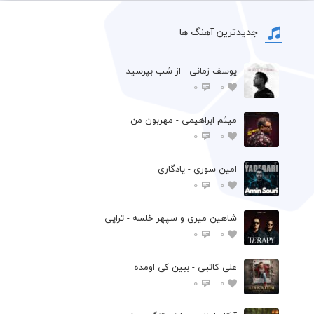
جدیدترین آهنگ ها
یوسف زمانی - از شب بپرسید
0
0
میثم ابراهیمی - مهربون من
0
0
امین سوری - یادگاری
0
0
شاهین میری و سپهر خلسه - تراپی
0
0
علی کاتبی - ببین کی اومده
0
0