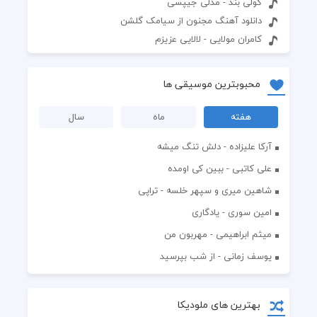
کولی بند - مدلی جیپسی
دانلود آهنگ مجنون از سیامک گلشن
کامران مولایی - لالایی عزیزم
محبوبترین موسیقی ها
هفته
ماه
سال
آرکا علیزاده - دلش تنگ میشه
علی کاتبی - ببین کی اومده
شاهین میری و سپهر خلسه - تراپی
امین سوری - یادگاری
میثم ابراهیمی - مهربون من
یوسف زمانی - از شب بپرسید
بهترین های ملودیکا