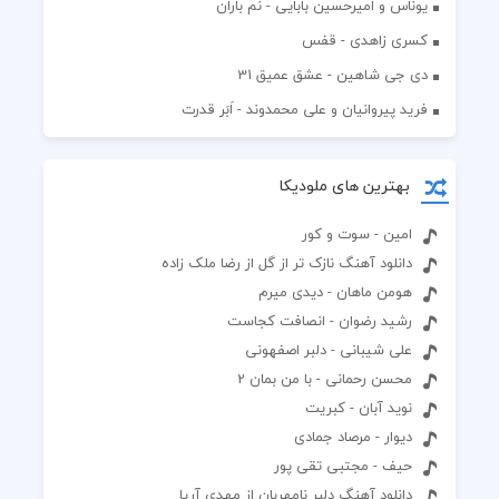
یوناس و امیرحسین بابایی - نم باران
کسری زاهدی - قفس
دی جی شاهین - عشق عمیق 31
فرید پیروانیان و علی محمدوند - اَبَر قدرت
بهترین های ملودیکا
امین - سوت و کور
دانلود آهنگ نازک تر از گل از رضا ملک زاده
هومن ماهان - دیدی میرم
رشید رضوان - انصافت کجاست
علی شیبانی - دلبر اصفهونی
محسن رحمانی - با من بمان 2
نوید آبان - کبریت
دیوار - مرصاد جمادی
حیف - مجتبی تقی پور
دانلود آهنگ دلبر نامهربان از مهدی آریا