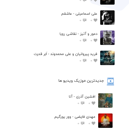
علی اسماعیلی - عاشقم
0
0
دمور و آتیز - نقاشی رویا
0
0
فرید پیروانیان و علی محمدوند - اَبَر قدرت
0
0
جدیدترین موزیک ویدیو ها
افشین آذری - آنا
0
0
مهدی فایضی - وور یورگیم
0
0