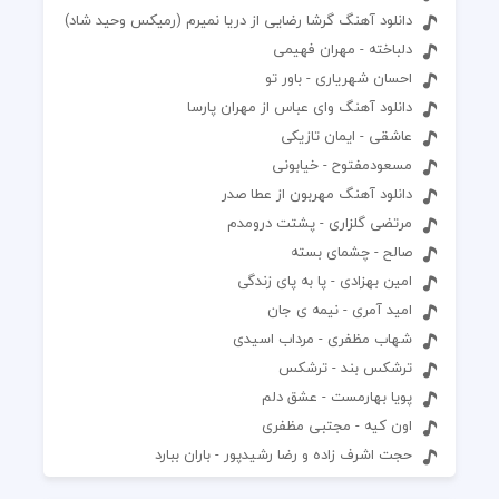
دانلود آهنگ گرشا رضایی از دریا نمیرم (رمیکس وحید شاد)
دلباخته - مهران فهیمی
احسان شهریاری - باور تو
دانلود آهنگ وای عباس از مهران پارسا
عاشقی - ایمان تازیکی
مسعودمفتوح - خیابونی
دانلود آهنگ مهربون از عطا صدر
مرتضی گلزاری - پشتت درومدم
صالح - چشمای بسته
امین بهزادی - پا به پای زندگی
امید آمری - نیمه ی جان
شهاب مظفری - مرداب اسیدی
ترشكس بند - ترشكس
پویا بهارمست - عشق دلم
اون کیه - مجتبی مظفری
حجت اشرف زاده و رضا رشیدپور - باران ببارد