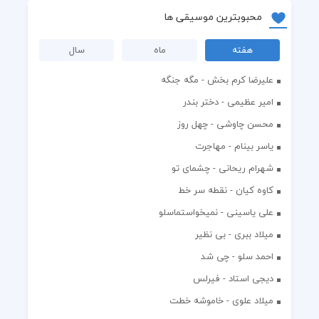
محبوبترین موسیقی ها
هفته
ماه
سال
علیرضا کرم بخش - مگه جنگه
امیر عظیمی - دختر بندر
محسن چاوشی - چهل روز
یاسر بینام - مهاجرت
شهرام ریحانی - چشمای تو
کاوه کیان - نقطه سر خط
علی یاسینی - نمیخواستماسلو
میلاد ببری - بی نظیر
احمد سلو - چی شد
دیجی استاد - فیرلس
میلاد علوی - خاموشه خطت