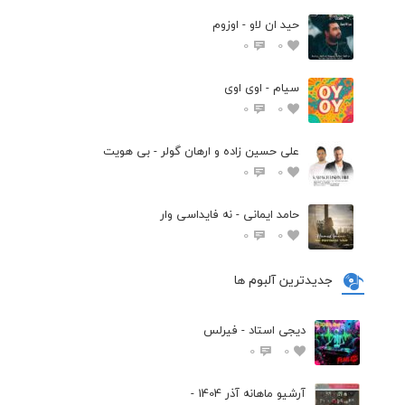
حید ان لاو - اوزوم
0
0
سیام - اوی اوی
0
0
علی حسین زاده و ارهان گولر - بی هویت
0
0
حامد ایمانی - نه فایداسی وار
0
0
جدیدترین آلبوم ها
دیجی استاد - فیرلس
0
0
آرشیو ماهانه آذر 1404 -