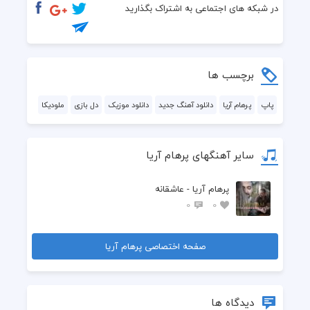
  احساسِ زنده بودن
در شبکه های اجتماعی به اشتراک بگذارید
  تصویری از یه رویاس
  عکست تو آینه‌ی من
برچسب ها
  برقِ امید و شادی
پاپ
پرهام آریا
دانلود آهنگ جدید
دانلود موزیک
دل بازی
ملودیکا
  پیداس تو چشمای ما
سایر آهنگهای پرهام آریا
  دستِ همو می‌گیریم
پرهام آریا - عاشقانه
  می‌ریم به سمتِ فردا
0
0
  فردای ما پر از رنگ
صفحه اختصاصی پرهام آریا
  تعبیری از یه خوابه
  رویای من برهنه
دیدگاه ها