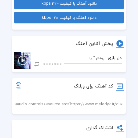
دانلود آهنگ با کیفیت 320 kbps
  *دل‌‌دل، دوباره از نو
دانلود آهنگ با کیفیت 128 kbps
  ‌دل‌بازی من و تو
  همپوشی تب و تن
پخش آنلاین آهنگ
  آغوش و بوسه، هر دو!*
دل بازی
- پرهام آریا
00:00
/
00:00
  وقتی تو هستی قلبم
  گل می‌کنه همیشه
کد آهنگ برای وبلاگ
  با خنده‌ت آسمونم
  غرقِ ستاره می‌شه
  تو این شبای روشن
اشتراک گذاری