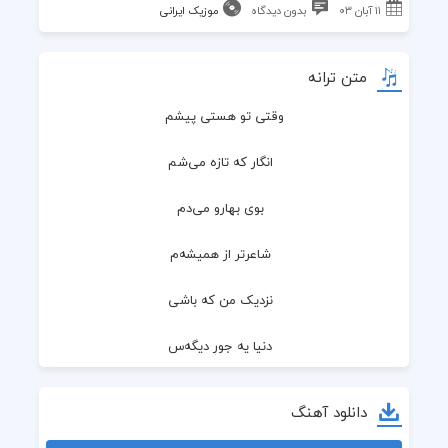
۱۱ آبان ۰۳
بدون دیدگاه
موزیک ایرانی
متن ترانه
وقتی تو هستی پیشم
  انگار که تازه می‌شم
  بوی بهارو می‌دم
  شاعرتر از همیشه‌م
  نزدیک من که باشی
  دنیا یه جورِ دیگه‌س
  هر حادثه مبارک
دانلود آهنگ
  هر ثانیه مقدس