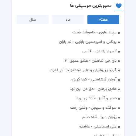
محبوبترین موسیقی ها
هفته
ماه
سال
میلاد علوی - خاموشه خطت
یوناس و امیرحسین بابایی - نم باران
کسری زاهدی - قفس
دی جی شاهین - عشق عمیق 31
فرید پیروانیان و علی محمدوند - اَبَر قدرت
آرمان گرشاسبی - کجا گریزم
هادی برهان - حق من این بود
دمور و آتیز - نقاشی رویا
سوگند و سیجل - وقتی رفت
پژمان مبرا - شاه صنم
علی اسماعیلی - عاشقم
راغب - عطر تو