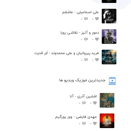
علی اسماعیلی - عاشقم
0
0
دمور و آتیز - نقاشی رویا
0
0
فرید پیروانیان و علی محمدوند - اَبَر قدرت
0
0
جدیدترین موزیک ویدیو ها
افشین آذری - آنا
0
0
مهدی فایضی - وور یورگیم
0
0