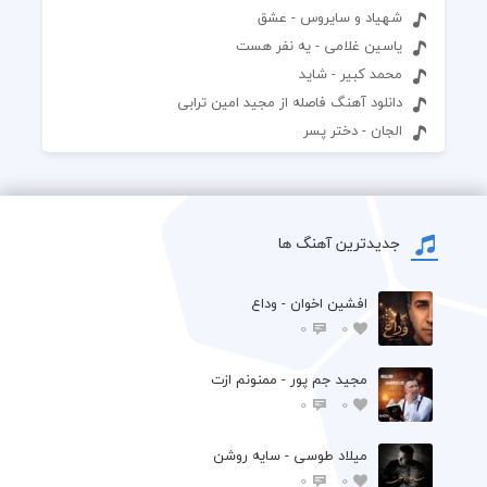
شهیاد و سایروس - عشق
یاسین غلامی - یه نفر هست
محمد کبیر - شاید
دانلود آهنگ فاصله از مجید امین ترابی
الجان - دختر پسر
جدیدترین آهنگ ها
افشين اخوان - وداع
0
0
مجید جم پور - ممنونم ازت
0
0
میلاد طوسی - سایه روشن
0
0