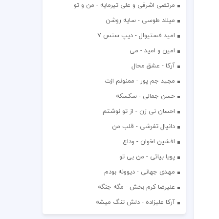
مرتضی اشرفی و علی تیرمایه - من و تو
میلاد طوسی - سایه روشن
اميد فستيوال - ديپ سنس ۷
امین و امید - می
آرکا - عشق محال
مجید جم پور - ممنونم ازت
حسن جمالی - سکسکه
احسان نی زن - از تو نوشتم
دانیال تفرشی - قلب من
افشين اخوان - وداع
پویا بیاتی - من بی تو
مهدی جهانی - دیوونه بودم
علیرضا کرم بخش - مگه جنگه
آرکا علیزاده - دلش تنگ میشه