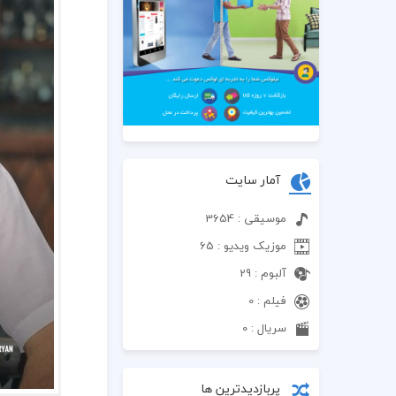
آمار سایت
موسیقی : 3654
موزیک ویدیو : 65
آلبوم : 29
فیلم : 0
سریال : 0
پربازدیدترین ها