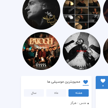
محبوبترین موسیقی ها
0
هفته
ماه
سال
منس - هرگز