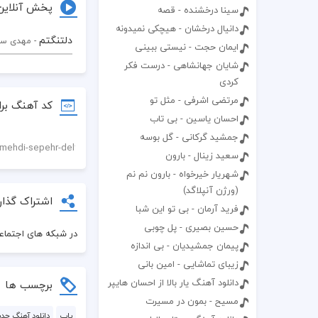
پخش آنلاین
سینا درخشنده - قصه
دانیال درخشان - هیچکی نمیدونه
دلتنگتم
- مهدی سپ
ایمان حجت - نیستی ببینی
شایان جهانشاهی - درست فکر
کردی
مرتضی اشرفی - مثل تو
کد آهنگ برا
احسان یاسین - بی تاب
جمشید گرکانی - گل بوسه
سعید زینال - بارون
شهریار خیرخواه - بارون نم نم
(ورژن آنپلاگد)
اشتراک گذار
فرید آرمان - بی تو این شبا
حسین بصیری - پل چوبی
در شبکه های اجتماعی
پیمان جمشیدیان - بی اندازه
زیبای تماشایی - امین بانی
دانلود آهنگ یار بالا از احسان هایپر
برچسب ها
مسیح - بمون در مسیرت
پاپ
دانلود آهنگ جدی