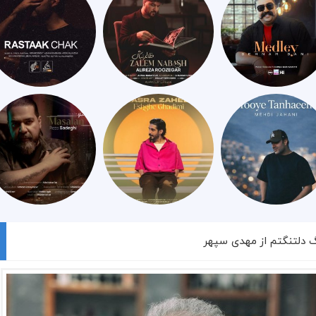
گ دلتنگتم از مهدی سپهر