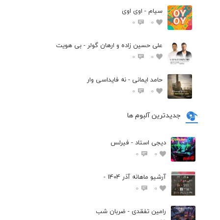
سیام - اوی اوی
0
0
علی حسین زاده و ارهان گولر - بی هویت
0
0
حامد ایمانی - نه فایداسی وار
0
0
جدیدترین آلبوم ها
دیجی استاد - فیرلس
0
0
آرشیو ماهانه آذر 1404 -
0
0
رامین تفقدی - ضربان شب