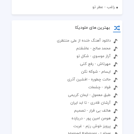
راغب - عطر تو
بهترین های ملودیکا
دانلود آهنگ خنده از علی منتظری
محمد صالح - عاشقتم
آراز موسوی - شکل تو
مهرتاش - رفع کتی
ایسام - شوکه نکن
حالت چطوره - افشین آذری
فواد - چشمات
طبق معمول - ایمان کریمی
آرشان قادری - تا ابد ایران
هاتف بی قرار - تصمیم
هومن امین پور - دریازده
پرویز خوش رزم - غربت
Hamed Rahmani - Lalaei