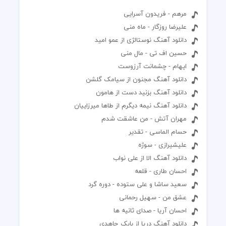
مرهم - فریدون آسرایی
علیرضا روزگار - ماه منی
دانلود آهنگ نوستالژی از عمو امید
حسین اف تی - مال منی
ایهام - چشمانت آرزوست
دانلود آهنگ مجنون از سیامک گلشن
دانلود آهنگ بزنید دست از هامون
دانلود آهنگ نیمه دیگرم از طاها میرزاییان
مهران آتش - من عاشقت شدم
حسام الماسی - تقدیر
علیشیرازی - سوژه
دانلود آهنگ الا از علی نواب
احسان طاری - قلعه
سعید ساشا و علی ستوده - دوره گرد
عشق من - سهیل رحمانی
احسان آریا - صدای ثانیه ها
دانلود آهنگ دریا از بابک جاهدی