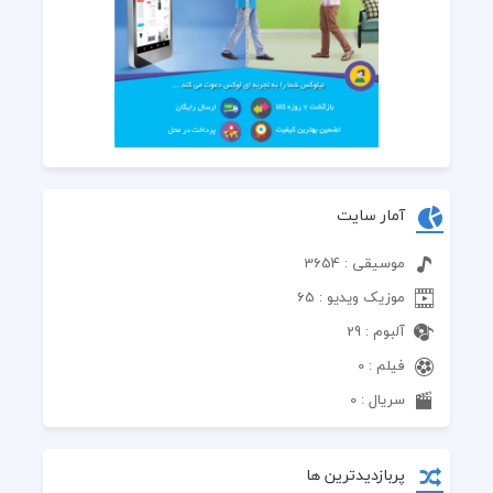
آمار سایت
موسیقی : 3654
موزیک ویدیو : 65
آلبوم : 29
فیلم : 0
سریال : 0
پربازدیدترین ها