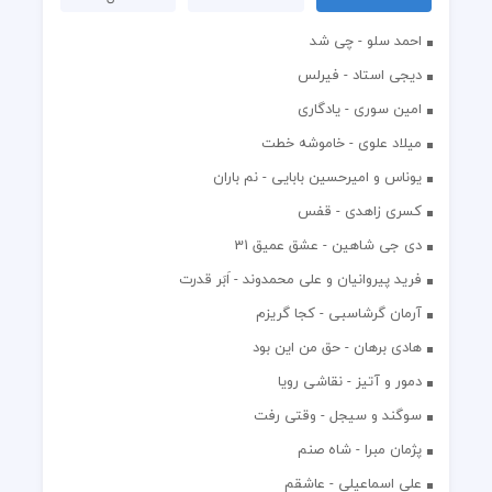
احمد سلو - چی شد
دیجی استاد - فیرلس
امین سوری - یادگاری
میلاد علوی - خاموشه خطت
یوناس و امیرحسین بابایی - نم باران
کسری زاهدی - قفس
دی جی شاهین - عشق عمیق 31
فرید پیروانیان و علی محمدوند - اَبَر قدرت
آرمان گرشاسبی - کجا گریزم
هادی برهان - حق من این بود
دمور و آتیز - نقاشی رویا
سوگند و سیجل - وقتی رفت
پژمان مبرا - شاه صنم
علی اسماعیلی - عاشقم