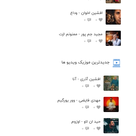
افشين اخوان - وداع
0
0
مجید جم پور - ممنونم ازت
0
0
جدیدترین موزیک ویدیو ها
افشین آذری - آنا
0
0
مهدی فایضی - وور یورگیم
0
0
حید ان لاو - اوزوم
0
0