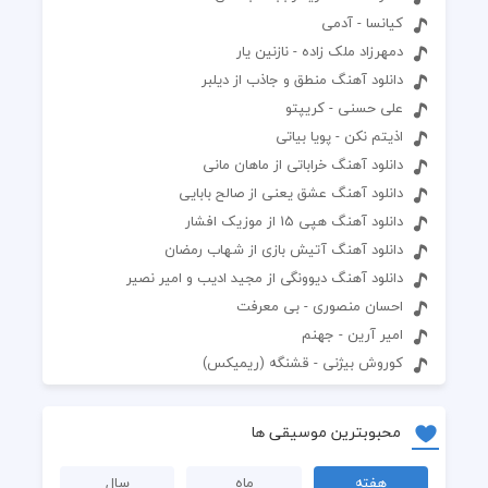
کیانسا - آدمی
دمهرزاد ملک زاده - نازنین یار
دانلود آهنگ منطق و جاذب از دیلبر
علی حسنی - کریپتو
اذیتم نکن - پویا بیاتی
دانلود آهنگ خراباتی از ماهان مانی
دانلود آهنگ عشق یعنی از صالح بابایی
دانلود آهنگ هپی 15 از موزیک افشار
دانلود آهنگ آتیش بازی از شهاب رمضان
دانلود آهنگ دیوونگی از مجید ادیب و امیر نصیر
احسان منصوری - بی معرفت
امیر آرین - جهنم
کوروش بیژنی - قشنگه (ریمیکس)
محبوبترین موسیقی ها
هفته
ماه
سال