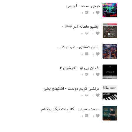
دیجی استاد - فیرلس
0
0
آرشیو ماهانه آذر 1404 -
0
0
رامین تفقدی - ضربان شب
0
0
اف ان پی او - آفیشیال 2
0
0
مرتضی کریم دوست - اشکهای یخی
0
0
محمد حسینی - کلارینت ترکی بیکلام
0
0