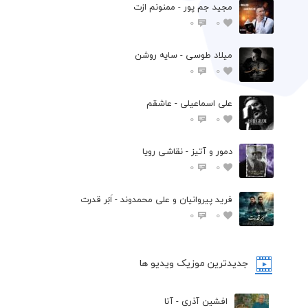
مجید جم پور - ممنونم ازت
0
0
میلاد طوسی - سایه روشن
0
0
علی اسماعیلی - عاشقم
0
0
دمور و آتیز - نقاشی رویا
0
0
فرید پیروانیان و علی محمدوند - اَبَر قدرت
0
0
جدیدترین موزیک ویدیو ها
افشین آذری - آنا