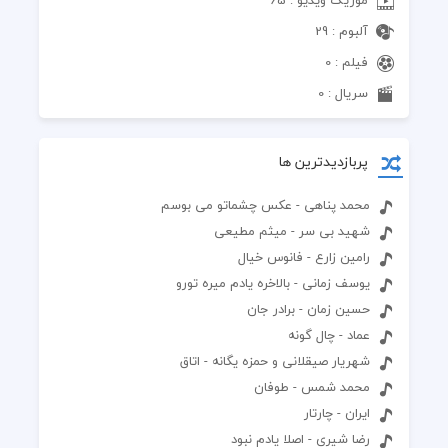
آلبوم : 29
فیلم : 0
سریال : 0
پربازدیدترین ها
محمد پناهی - عکس چشماتو می بوسم
شهید بی سر - میثم مطیعی
رامین زارع - فانوس خیال
یوسف زمانی - بالاخره یادم میره تورو
حسین زمان - برادر جان
عماد - چال گونه ‌
شهریار صیقلانی و حمزه یگانه - اتاق
محمد شمس - طوفان
ایران - چارتار
رضا شیری - اصلا یادم نبود