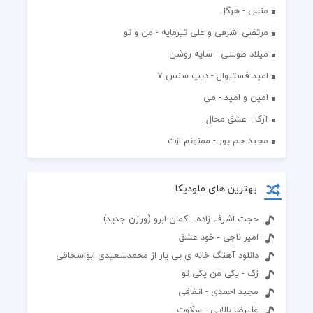
منس - هرگز
مرتضی اشرفی و علی تیرمایه - من و تو
میلاد طوسی - سایه روشن
اميد فستيوال - ديپ سنس ۷
امین و امید - می
آرکا - عشق محال
مجید جم پور - ممنونم ازت
بهترین های ملودیکا
حجت اشرف زاده - کمان ابرو (ورژن جدید)
امیر ناجی - خود عشق
دانلود آهنگ خانه ی بی یار از محمدسعیدی ابواسحاقی
زک - یکی من یکی تو
مجید احمدی - اتفاقی
علیرضا بالایی - سکوت