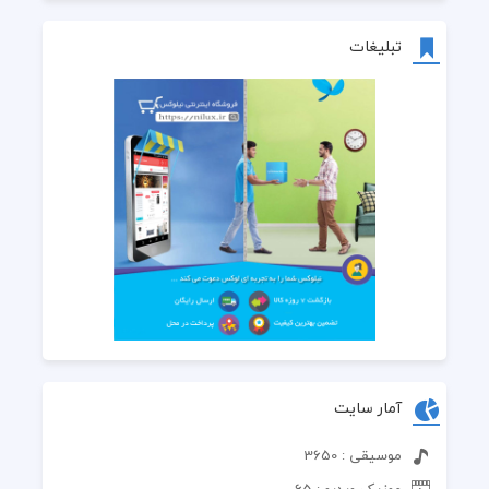
تبلیغات
آمار سایت
موسیقی : 3650
موزیک ویدیو : 65