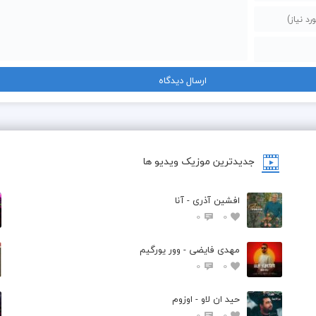
جدیدترین موزیک ویدیو ها
افشین آذری - آنا
0
0
مهدی فایضی - وور یورگیم
0
0
حید ان لاو - اوزوم
0
0