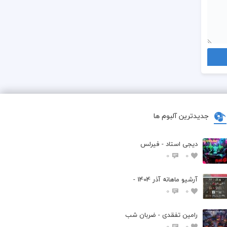
جدیدترین آلبوم ها
دیجی استاد - فیرلس
0
0
آرشیو ماهانه آذر 1404 -
0
0
رامین تفقدی - ضربان شب
0
0