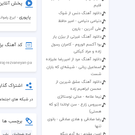
پخش آنلاین
قلبم
دانلود آهنگ دنس از شوک
پاپوری
- ایرج رضوان
دنیامی دنیامی - امیر حافظ
علی آدرین - بارون
دانلود آهنگ غیرتی از بیژن یار
کد آهنگ برا
بوا آکسم الوروم - کامران رسول
زاده و مراد کیکلی
دانلود آهنگ مرد از امیررضا علیزاده
اسماعیل ربانی - شیشه‌ای که باران
شست
دانلود آهنگ عشق شیرین از
اشتراک گذار
محسن ابراهیم زاده
نیما علامه - مدلی نوستالژی
در شبکه های اجتماعی
سیروس زارع - سن اولاندا (تو که
هستی)
رضا صادقی و هادی صادقی - بانوی
برچسب ها
تنها
امین مقدم - یه آدم دیگه
ایرج رضوانیان
پاپ