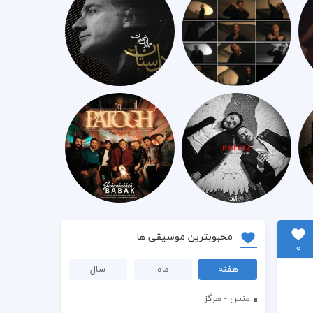
محبوبترین موسیقی ها
0
هفته
ماه
سال
منس - هرگز