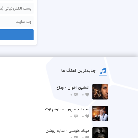
جدیدترین آهنگ ها
افشين اخوان - وداع
0
0
مجید جم پور - ممنونم ازت
0
0
میلاد طوسی - سایه روشن
0
0