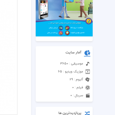
آمار سایت
موسیقی : 3650
موزیک ویدیو : 65
آلبوم : 29
فیلم : 0
سریال : 0
پربازدیدترین ها