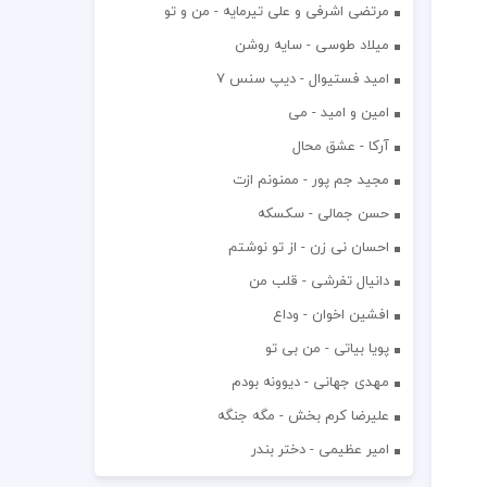
مرتضی اشرفی و علی تیرمایه - من و تو
میلاد طوسی - سایه روشن
اميد فستيوال - ديپ سنس ۷
امین و امید - می
آرکا - عشق محال
مجید جم پور - ممنونم ازت
حسن جمالی - سکسکه
احسان نی زن - از تو نوشتم
دانیال تفرشی - قلب من
افشين اخوان - وداع
پویا بیاتی - من بی تو
مهدی جهانی - دیوونه بودم
علیرضا کرم بخش - مگه جنگه
امیر عظیمی - دختر بندر