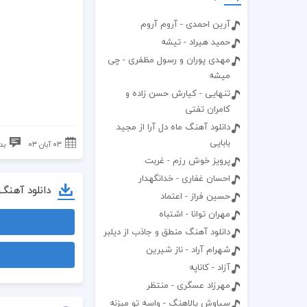
آرین احمدی - آروم آروم
حمید هیراد - تیشه
مهدی پوران و رسول مظفری - چی
میشه
تنهایی - کیارش حسن زاده و
کامران تفتی
دانلود آهنگ ماه دل آرا از مجید
بابایی
۰۳ آبان ۰۳
بد
پرویز خوش رزم - غربت
احسان غفاری - خدانگهدار
دانلود آهنگ
حسین فراز - اعتماد
مهران توانا - اشتباه
دانلود آهنگ منطق و جاذب از دیلبر
شهرام آراد - ناز شیرین
آزاد - کاناپه
مهرزاد عسگری - منتظر
سیاوش پالاهنگ - واسه تو میزنه