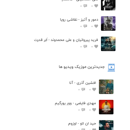
0
0
دمور و آتیز - نقاشی رویا
0
0
فرید پیروانیان و علی محمدوند - اَبَر قدرت
0
0
جدیدترین موزیک ویدیو ها
افشین آذری - آنا
0
0
مهدی فایضی - وور یورگیم
0
0
حید ان لاو - اوزوم
0
0