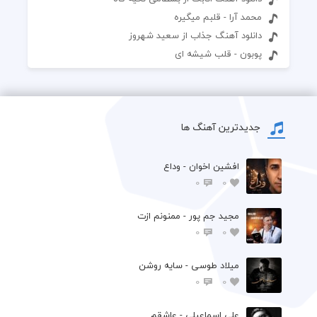
محمد آرا - قلبم میگیره
دانلود آهنگ جذاب از سعید شهروز
پوبون - قلب شیشه ای
جدیدترین آهنگ ها
افشين اخوان - وداع
0
0
مجید جم پور - ممنونم ازت
0
0
میلاد طوسی - سایه روشن
0
0
علی اسماعیلی - عاشقم