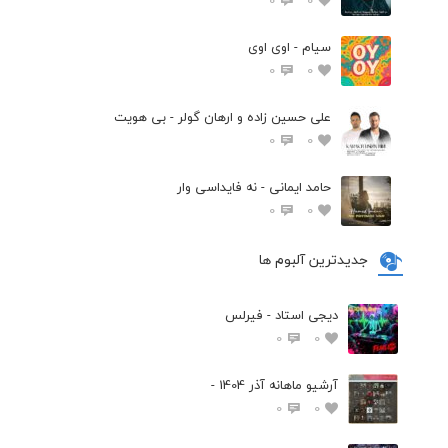
سیام - اوی اوی
0
0
علی حسین زاده و ارهان گولر - بی هویت
0
0
حامد ایمانی - نه فایداسی وار
0
0
جدیدترین آلبوم ها
دیجی استاد - فیرلس
0
0
آرشیو ماهانه آذر 1404 -
0
0