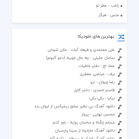
راغب - عطر تو
منس - هرگز
بهترین های ملودیکا
علی معتمدی و فرهاد آیات - مکن شوخی
سامان جلیلی - چه حال خوبیه (دمو آلبوم)
عماد اچ - دفتر خاطرات
برف - مرتضی جعفری
رضا ویوان - نرو
قاسم احمدی - دختر کابل
نیکرا - یکی یکی
دانلود آهنگ بی نظیر عشق ریمیکس از ایوان بند
محسن نهایی - پرواز
مسلم زنگنه و ساسان روزبه - باور کنم
دانلود آهنگ مارادونا از سینا پارسیان
دانلود آهنگ اتابک از بسطامی تکیه گاه