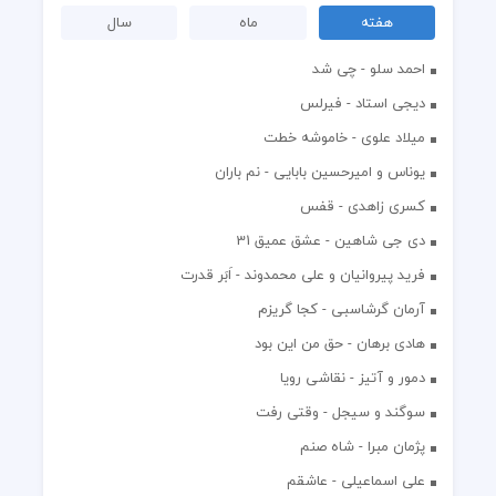
هفته
ماه
سال
احمد سلو - چی شد
دیجی استاد - فیرلس
میلاد علوی - خاموشه خطت
یوناس و امیرحسین بابایی - نم باران
کسری زاهدی - قفس
دی جی شاهین - عشق عمیق 31
فرید پیروانیان و علی محمدوند - اَبَر قدرت
آرمان گرشاسبی - کجا گریزم
هادی برهان - حق من این بود
دمور و آتیز - نقاشی رویا
سوگند و سیجل - وقتی رفت
پژمان مبرا - شاه صنم
علی اسماعیلی - عاشقم