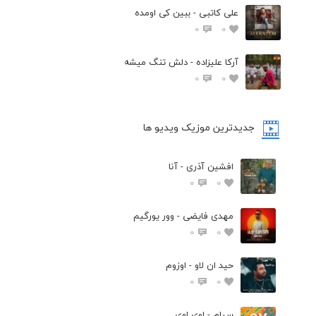
علی کاتبی - ببین کی اومده
0
0
آرکا علیزاده - دلش تنگ میشه
0
0
جدیدترین موزیک ویدیو ها
افشین آذری - آنا
0
0
مهدی فایضی - وور یورگیم
0
0
حید ان لاو - اوزوم
0
0
سیام - اوی اوی