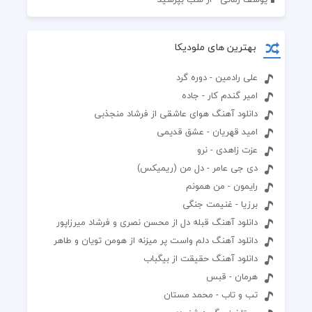
بهترین های ملودیکا
علی رادمین - دوره گرد
امیر گندم کار - جاده
دانلود آهنگ هوای عاشقی از فرشاد منجذبی
امید قهریان - عشق قدیمی
عزت زاهدی - نرو
دی جی عامر - دل من (ریمیکس)
رایمون - من همونم
برزیا - غنیمت جنگی
دانلود آهنگ قبله دل از محسن نصری و فرشاد میرزاپور
دانلود آهنگ دلم واست پر میزنه از هومن تویان و طاهر
دانلود آهنگ حقیقت از بیگباب
هرمان - قبس
تب و تاب - محمد مستان