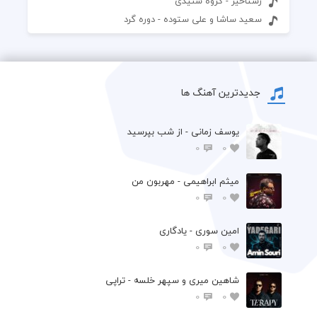
رستاخیز - گروه شنیدی
سعید ساشا و علی ستوده - دوره گرد
جدیدترین آهنگ ها
یوسف زمانی - از شب بپرسید
0
0
میثم ابراهیمی - مهربون من
0
0
امین سوری - یادگاری
0
0
شاهین میری و سپهر خلسه - تراپی
0
0