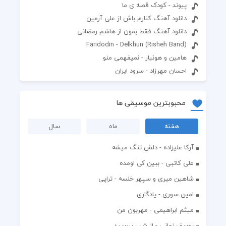
پیوند - کودک قصه ی ما
دانلود آهنگ کنارم باش از علی آرمین
دانلود آهنگ فقط بمون از هاشم رمضانی
Faridodin - Delkhun (Risheh Band)
هامین و هونیار - نمیفهمی منو
احسان مهرزاد - سرود ایران
محبوبترین موسیقی ها
هفته
ماه
سال
آرکا علیزاده - دلش تنگ میشه
علی کاتبی - ببین کی اومده
شاهین میری و سپهر خلسه - تراپی
امین سوری - یادگاری
میثم ابراهیمی - مهربون من
یوسف زمانی - از شب بپرسید