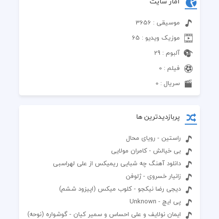
آمار سایت
موسیقی : 3656
موزیک ویدیو : 65
آلبوم : 29
فیلم : 0
سریال : 0
پربازدیدترین ها
راستین - رویای محال
بی خیالش - کامران مولایی
دانلود آهنگ چه شبایی ریمیکس از علی لهراسبی
زانیار خسروی - ژلوفن
دیجی رضا نیکجو - کلوب میکس (اپیزود ششم)
پی ایچ - Unknown
ایمان نولایف و علی احساس و سمیر کیان - گوشواره (نوحه)