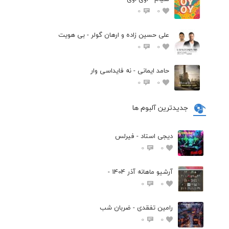
0
0
علی حسین زاده و ارهان گولر - بی هویت
0
0
حامد ایمانی - نه فایداسی وار
0
0
جدیدترین آلبوم ها
دیجی استاد - فیرلس
0
0
آرشیو ماهانه آذر 1404 -
0
0
رامین تفقدی - ضربان شب
0
0