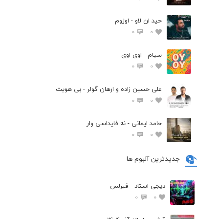
حید ان لاو - اوزوم
0
0
سیام - اوی اوی
0
0
علی حسین زاده و ارهان گولر - بی هویت
0
0
حامد ایمانی - نه فایداسی وار
0
0
جدیدترین آلبوم ها
دیجی استاد - فیرلس
0
0