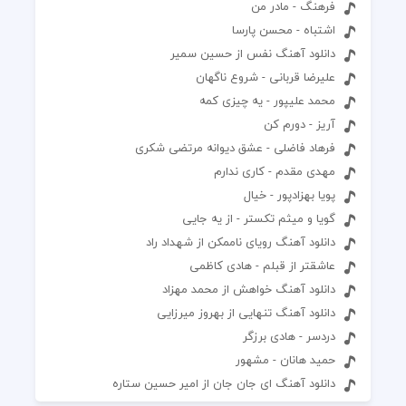
فرهنگ - مادر من
اشتباه - محسن پارسا
دانلود آهنگ نفس از حسین سمیر
علیرضا قربانی - شروع ناگهان
محمد علیپور - یه چیزی کمه
آریز - دورم کن
فرهاد فاضلی - عشق دیوانه مرتضی شکری
مهدی مقدم - کاری ندارم
پویا بهزادپور - خیال
گویا و میثم تکستر - از یه جایی
دانلود آهنگ رويای ناممکن از شهداد راد
عاشقتر از قبلم - هادی کاظمی
دانلود آهنگ خواهش از محمد مهزاد
دانلود آهنگ تنهایی از بهروز میرزایی
دردسر - هادی برزگر
حمید هانان - مشهور
دانلود آهنگ ای جان جان از امیر حسین ستاره