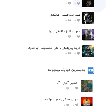
0
0
علی اسماعیلی - عاشقم
0
0
دمور و آتیز - نقاشی رویا
0
0
فرید پیروانیان و علی محمدوند - اَبَر قدرت
0
0
جدیدترین موزیک ویدیو ها
افشین آذری - آنا
0
0
مهدی فایضی - وور یورگیم
0
0