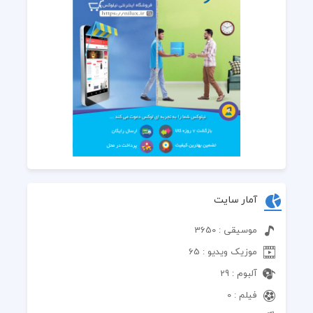
آمار سایت
موسیقی : 3650
موزیک ویدیو : 65
آلبوم : 29
فیلم : 0