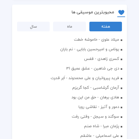
محبوبترین موسیقی ها
هفته
ماه
سال
میلاد علوی - خاموشه خطت
یوناس و امیرحسین بابایی - نم باران
کسری زاهدی - قفس
دی جی شاهین - عشق عمیق 31
فرید پیروانیان و علی محمدوند - اَبَر قدرت
آرمان گرشاسبی - کجا گریزم
هادی برهان - حق من این بود
دمور و آتیز - نقاشی رویا
سوگند و سیجل - وقتی رفت
پژمان مبرا - شاه صنم
علی اسماعیلی - عاشقم