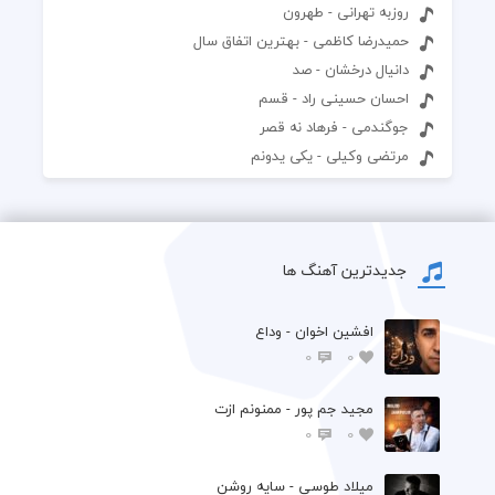
روزبه تهرانی - طهرون
حمیدرضا کاظمی - بهترین اتفاق سال
دانیال درخشان - صد
احسان حسینی راد - قسم
جوگندمی - فرهاد نه قصر
مرتضی وکیلی - یکی یدونم
جدیدترین آهنگ ها
افشين اخوان - وداع
0
0
مجید جم پور - ممنونم ازت
0
0
میلاد طوسی - سایه روشن