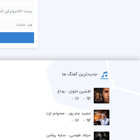
جدیدترین آهنگ ها
افشين اخوان - وداع
0
0
مجید جم پور - ممنونم ازت
0
0
میلاد طوسی - سایه روشن