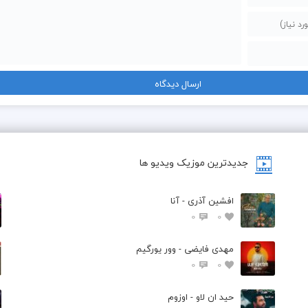
جدیدترین موزیک ویدیو ها
افشین آذری - آنا
0
0
مهدی فایضی - وور یورگیم
0
0
حید ان لاو - اوزوم