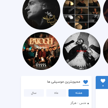
محبوبترین موسیقی ها
0
هفته
ماه
سال
منس - هرگز