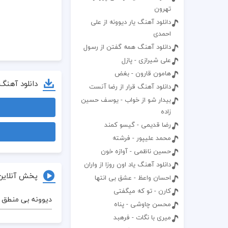
تهرون
دانلود آهنگ یار دیوونه از علی
احمدی
دانلود آهنگ همه گفتن از رسول
علی شیرازی - پازل
هامون قارون - بغض
دانلود آهنگ
دانلود آهنگ قرار از رضا آنست
بیدار شو از خواب - یوسف حسین
زاده
رضا قدیمی - گیسو کمند
محمد علیپور - فرشته
حسین ناظمی - آوازه خون
دانلود آهنگ یاد اون روزا از واران
پخش آنلاین
احسان واعظ - عشق بی انتها
کارن - تو که میگفتی
دیوونه‌ بی منطق
محسن چاوشی - پناه
میری با نگات - فرهبد