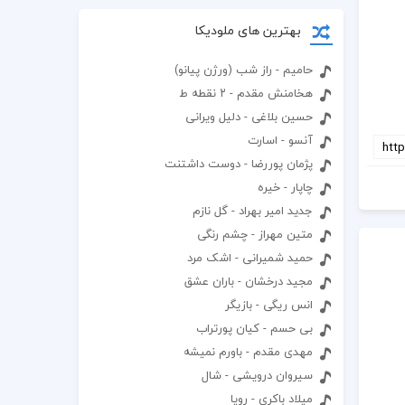
بهترین های ملودیکا
حامیم - راز شب (ورژن پیانو)
هخامنش مقدم - ۲ نقطه ط
حسین بلاغی - دلیل ویرانی
آنسو - اسارت
پژمان پوررضا - دوست داشتنت
چاپار - خیره
جدید امیر بهراد - گل نازم
متین مهراز - چشم رنگی
حمید شمیرانی - اشک مرد
مجید درخشان - باران عشق
انس ریگی - بازیگر
بی حسم - کیان پورتراب
مهدی مقدم - باورم نمیشه
سیروان درویشی - شال
میلاد باکری - رویا