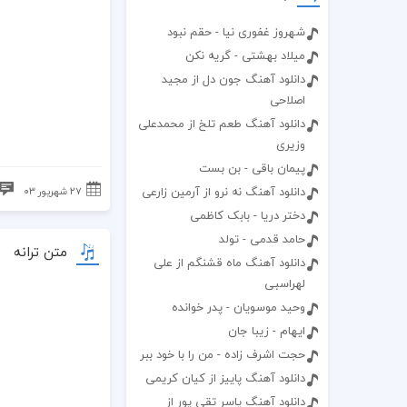
شهروز غفوری نیا - حقم نبود
میلاد بهشتی - گریه نکن
دانلود آهنگ جون دل از مجید
اصلاحی
دانلود آهنگ طعم تلخ از محمدعلی
وزیری
پیمان باقی - بن بست
دانلود آهنگ نه نرو از آرمین زارعی
۲۷ شهریور ۰۳
دختر دریا - بابک کاظمی
حامد قدمی - تولد
متن ترانه
دانلود آهنگ ماه قشنگم از علی
لهراسبی
وحید موسویان - پدر خوانده
ایهام - زیبا جان
حجت اشرف زاده - من را با خود ببر
دانلود آهنگ پاییز از کیان کریمی
دانلود آهنگ یاسر تقی پور از