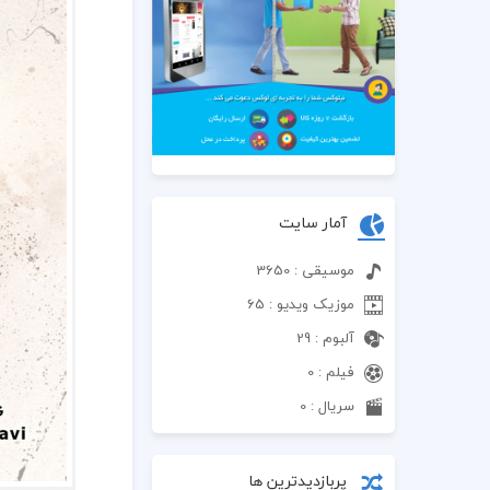
آمار سایت
موسیقی : 3650
موزیک ویدیو : 65
آلبوم : 29
فیلم : 0
سریال : 0
پربازدیدترین ها