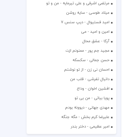
مرتضی اشرفی و علی تیرمایه - من و تو
میلاد طوسی - سایه روشن
اميد فستيوال - ديپ سنس ۷
امین و امید - می
آرکا - عشق محال
مجید جم پور - ممنونم ازت
حسن جمالی - سکسکه
احسان نی زن - از تو نوشتم
دانیال تفرشی - قلب من
افشين اخوان - وداع
پویا بیاتی - من بی تو
مهدی جهانی - دیوونه بودم
علیرضا کرم بخش - مگه جنگه
امیر عظیمی - دختر بندر