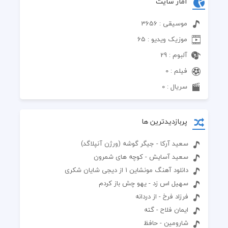
آمار سایت
موسیقی : 3656
موزیک ویدیو : 65
آلبوم : 29
فیلم : 0
سریال : 0
پربازدیدترین ها
سعید آرکا - جیگر گوشه (ورژن آنپلاگد)
سعید آسایش - کوچه های شمرون
دانلود آهنگ مونشاین ۱ از دیجی شایان شکری
سهیل اس زد - یهو چش باز کردم
فرزاد فرخ - از دردانه
ایمان فلاح - گته
شارومین - حافظ