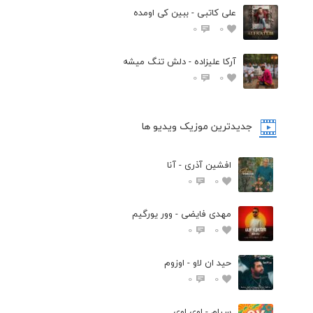
علی کاتبی - ببین کی اومده
0
0
آرکا علیزاده - دلش تنگ میشه
0
0
جدیدترین موزیک ویدیو ها
افشین آذری - آنا
0
0
مهدی فایضی - وور یورگیم
0
0
حید ان لاو - اوزوم
0
0
سیام - اوی اوی