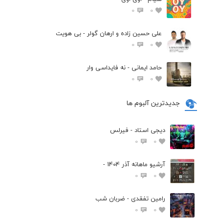
0
0
علی حسین زاده و ارهان گولر - بی هویت
0
0
حامد ایمانی - نه فایداسی وار
0
0
جدیدترین آلبوم ها
دیجی استاد - فیرلس
0
0
آرشیو ماهانه آذر 1404 -
0
0
رامین تفقدی - ضربان شب
0
0