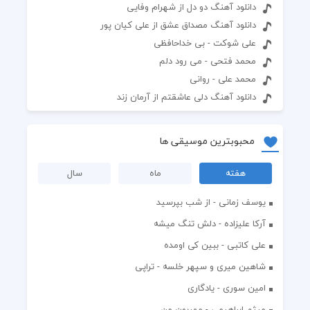
دانلود آهنگ دو دل از شهرام وفایی
دانلود آهنگ مصداق عشق از علی کیان پور
علی شوکت - بی خداحافظی
محمد فتحی - می رود دلم
محمد علی - روانی
دانلود آهنگ دلی عاشقتم از آرمان زند
محبوبترین موسیقی ها
هفته
ماه
سال
یوسف زمانی - از شب بپرسید
آرکا علیزاده - دلش تنگ میشه
علی کاتبی - ببین کی اومده
شاهین میری و سپهر خلسه - تراپی
امین سوری - یادگاری
میثم ابراهیمی - مهربون من