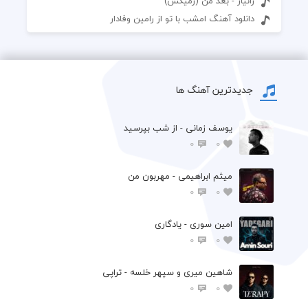
زانیار - بعد من (رمیکس)
دانلود آهنگ امشب با تو از رامین وفادار
جدیدترین آهنگ ها
یوسف زمانی - از شب بپرسید
0
0
میثم ابراهیمی - مهربون من
0
0
امین سوری - یادگاری
0
0
شاهین میری و سپهر خلسه - تراپی
0
0