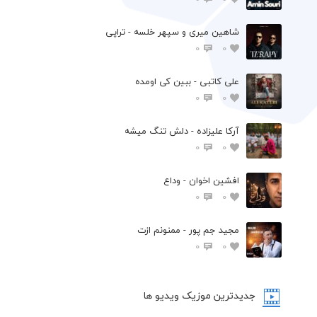
شاهین میری و سپهر خلسه - تراپی
0
0
علی کاتبی - ببین کی اومده
0
0
آرکا علیزاده - دلش تنگ میشه
0
0
افشين اخوان - وداع
0
0
مجید جم پور - ممنونم ازت
0
0
جدیدترین موزیک ویدیو ها