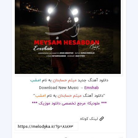
دانلود آهنگ جدید
میثم حسابدان
به نام
امشب
Download New Music
–
Emshab
“دانلود آهنگ
میثم حسابدان
به نام
امشب
“
*** ملودیکا؛ مرجع تخصصی دانلود موزیک ***
لینک کوتاه