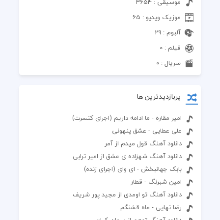
موسیقی : 3654
موزیک ویدیو : 65
آلبوم : 29
فیلم : 0
سریال : 0
پربازدیدترین ها
امیر مقاره - ما ادامه داریم (اجرای کنسرت)
علی عطایی - عشق پنهونی
دانلود آهنگ قول میدم از آمر
دانلود آهنگ شهزاده ی عشق از امیر ترابی
بابک جهانبخش - ای وای (اجرای زنده)
امین شبرنگ - قطار
دانلود آهنگ تو اومدی از مجید پور شریف
رضا نهایی - ماه قشنگم
دانلود آهنگ توهم از پیمان کیان