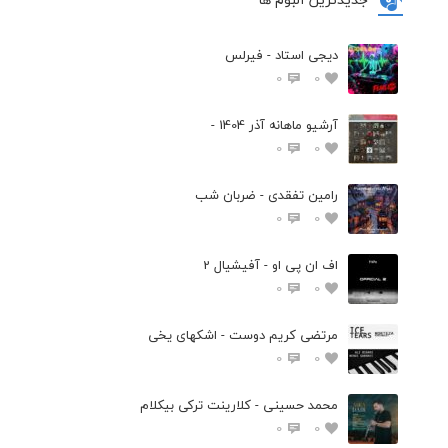
دیجی استاد - فیرلس
0
0
آرشیو ماهانه آذر 1404 -
0
0
رامین تفقدی - ضربان شب
0
0
اف ان پی او - آفیشیال 2
0
0
مرتضی کریم دوست - اشکهای یخی
0
0
محمد حسینی - کلارینت ترکی بیکلام
0
0