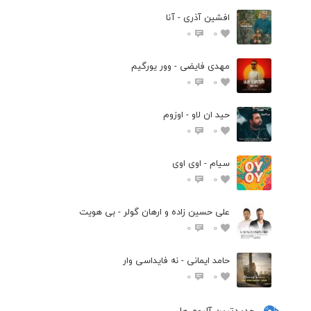
افشین آذری - آنا
0
0
مهدی فایضی - وور یورگیم
0
0
حید ان لاو - اوزوم
0
0
سیام - اوی اوی
0
0
علی حسین زاده و ارهان گولر - بی هویت
0
0
حامد ایمانی - نه فایداسی وار
0
0
جدیدترین آلبوم ها