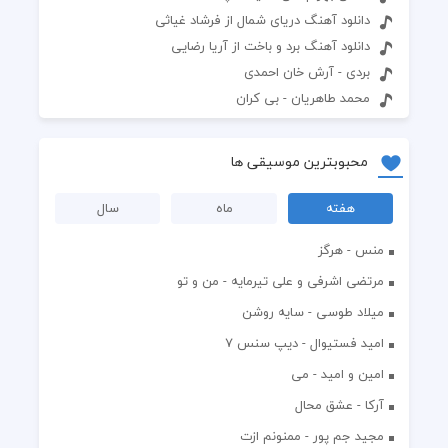
دانلود آهنگ دریای شمال از فرشاد غیاثی
دانلود آهنگ برد و باخت از آریا رضایی
بردی - آرش خان احمدی
محمد طاهریان - بی کران
محبوبترین موسیقی ها
هفته
ماه
سال
منس - هرگز
مرتضی اشرفی و علی تیرمایه - من و تو
میلاد طوسی - سایه روشن
اميد فستيوال - ديپ سنس ۷
امین و امید - می
آرکا - عشق محال
مجید جم پور - ممنونم ازت