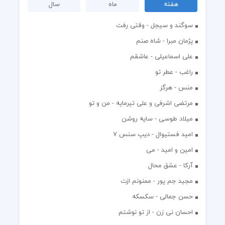
هفته
ماه
سال
سوگند و سیجل - وقتی رفت
پژمان مبرا - شاه صنم
علی اسماعیلی - عاشقم
راغب - عطر تو
منس - هرگز
مرتضی اشرفی و علی تیرمایه - من و تو
میلاد طوسی - سایه روشن
اميد فستيوال - ديپ سنس ۷
امین و امید - می
آرکا - عشق محال
مجید جم پور - ممنونم ازت
حسن جمالی - سکسکه
احسان نی زن - از تو نوشتم