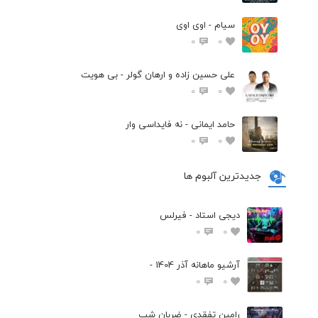
سیام - اوی اوی
0
0
علی حسین زاده و ارهان گولر - بی هویت
0
0
حامد ایمانی - نه فایداسی وار
0
0
جدیدترین آلبوم ها
دیجی استاد - فیرلس
0
0
آرشیو ماهانه آذر 1404 -
0
0
رامین تفقدی - ضربان شب