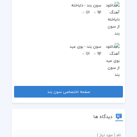
سون بند - دلباخته
0
0
سون بند - بوی عید
0
0
صفحه اختصاصی سون بند
دیدگاه ها