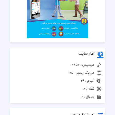
آمار سایت
موسیقی : 3650
موزیک ویدیو : 65
آلبوم : 29
فیلم : 0
سریال : 0
پربازدیدترین ها