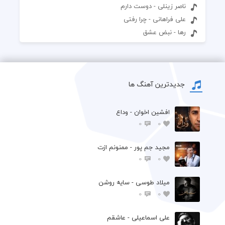
ناصر زینلی - دوست دارم
علی فراهانی - چرا رفتی
رها - نبض عشق
جدیدترین آهنگ ها
افشين اخوان - وداع
0
0
مجید جم پور - ممنونم ازت
0
0
میلاد طوسی - سایه روشن
0
0
علی اسماعیلی - عاشقم