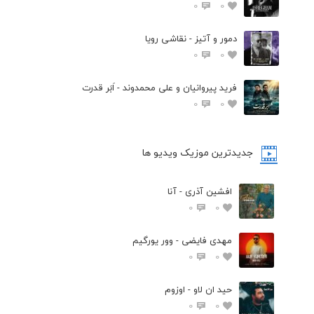
0
0
دمور و آتیز - نقاشی رویا
0
0
فرید پیروانیان و علی محمدوند - اَبَر قدرت
0
0
جدیدترین موزیک ویدیو ها
افشین آذری - آنا
0
0
مهدی فایضی - وور یورگیم
0
0
حید ان لاو - اوزوم
0
0