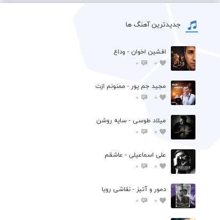
جدیدترین آهنگ ها
افشين اخوان - وداع
0
0
مجید جم پور - ممنونم ازت
0
0
میلاد طوسی - سایه روشن
0
0
علی اسماعیلی - عاشقم
0
0
دمور و آتیز - نقاشی رویا
0
0