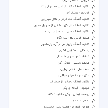
دانلود آهنگ گزند از امیر حسن کی نژاد
آریانفر - عشق آخر
دانلود آهنگ خط قرمز از عادل میرزایی
دانلود آهنگ کل کل عاشقی از سهیل معین
دانلود آهنگ خبری آمده از پازل بند
میلاد خوش نوا - نیم نگاه
دانلود آهنگ پاییز من از آراد پارسامهر
بابا خان - عشق پر آشوب
فرشاد آرون - اوج وابستگی
محمد راستی - تلاش کن
ماه عسل - فاتح نورایی
مثل من - کامران مولایی
دانلود آهنگ لجبازی از سینا ثنا
موعود - قیافه ی پکر
یوسف زمانی - یکی حالتو بد کنه
سامی بند - بیا
هومن غفوری - هفت سین پوسیده