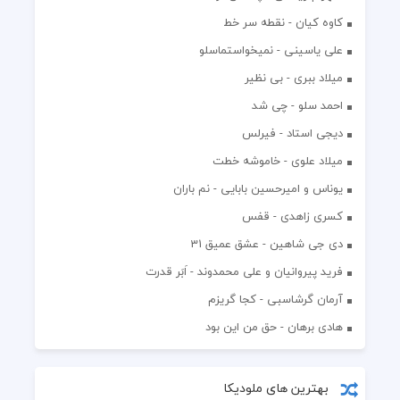
کاوه کیان - نقطه سر خط
علی یاسینی - نمیخواستماسلو
میلاد ببری - بی نظیر
احمد سلو - چی شد
دیجی استاد - فیرلس
میلاد علوی - خاموشه خطت
یوناس و امیرحسین بابایی - نم باران
کسری زاهدی - قفس
دی جی شاهین - عشق عمیق 31
فرید پیروانیان و علی محمدوند - اَبَر قدرت
آرمان گرشاسبی - کجا گریزم
هادی برهان - حق من این بود
بهترین های ملودیکا