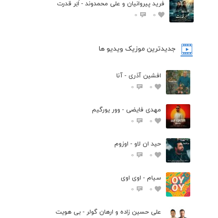
فرید پیروانیان و علی محمدوند - اَبَر قدرت
0
0
جدیدترین موزیک ویدیو ها
افشین آذری - آنا
0
0
مهدی فایضی - وور یورگیم
0
0
حید ان لاو - اوزوم
0
0
سیام - اوی اوی
0
0
علی حسین زاده و ارهان گولر - بی هویت