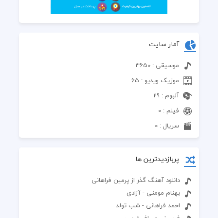
آمار سایت
موسیقی : 3650
موزیک ویدیو : 65
آلبوم : 29
فیلم : 0
سریال : 0
پربازدیدترین ها
دانلود آهنگ گذر از پرمین فراهانی
بهنام مومنی - آزادی
احمد فراهانی - شب تولد
فریبرز - مسافر غریب