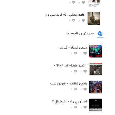
0
0
حامد ایمانی - نه فایداسی وار
0
0
جدیدترین آلبوم ها
دیجی استاد - فیرلس
0
0
آرشیو ماهانه آذر 1404 -
0
0
رامین تفقدی - ضربان شب
0
0
اف ان پی او - آفیشیال 2
0
0