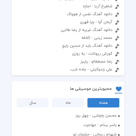
شاهرخ آریا - اجازه
دانلود آهنگ نفس از هوواک
آرمان آوا - چرا قهری
دانلود آهنگ غریبه از رضا طالبی
محمد زینی - کلافه
دانلود آهنگ باید از حسین رایج
کورش ریونانت - یه روزی
رضا مصطفالو - پاییز
علی زندوکیلی - جاده شب
محبوبترین موسیقی ها
هفته
ماه
سال
محسن چاوشی - چهل روز
یاسر بینام - مهاجرت
شهرام ریحانی - چشمای تو