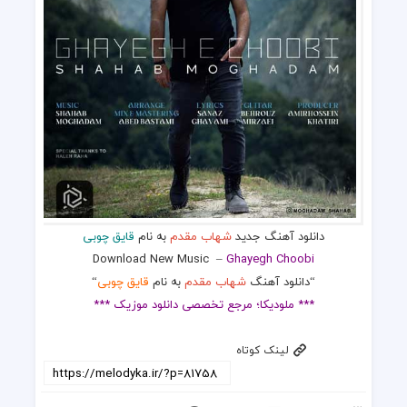
دانلود آهنگ جدید
شهاب مقدم
به نام
قایق چوبی
Download New Music
–
Ghayegh Choobi
“دانلود آهنگ
شهاب مقدم
به نام
قایق چوبی
“
*** ملودیکا؛ مرجع تخصصی دانلود موزیک ***
لینک کوتاه