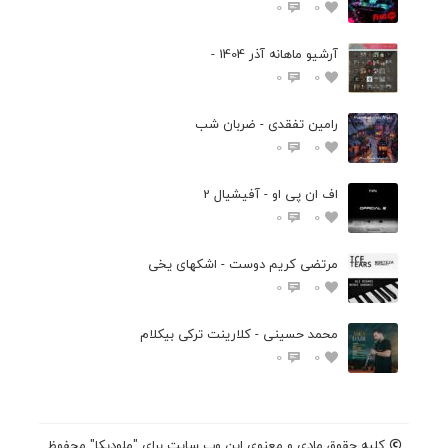
0
0
آرشیو ماهانه آذر 1404 -
0
0
رامین تفقدی - ضربان شب
0
0
اف ان پی او - آفیشیال 2
0
0
مرتضی کریم دوست - اشکهای یخی
0
0
محمد حسینی - کلارینت ترکی بیکلام
0
0
کلیه حقوق مادی و معنوی این وب سایت برای "ملودیکا" محفوظ