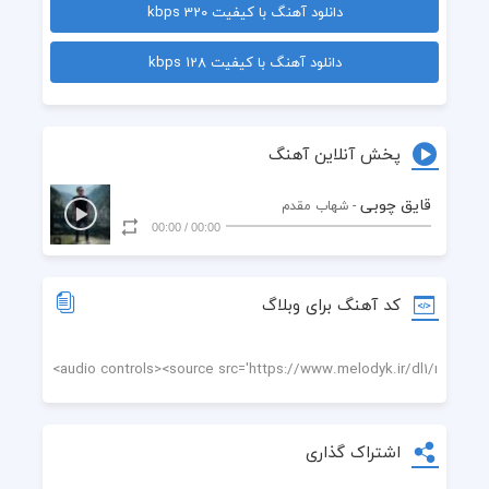
دانلود آهنگ با کیفیت 320 kbps
 بزنه همه چی بشه اونجوری که میخوام
دانلود آهنگ با کیفیت 128 kbps
 چی میشه اگه بشه تو بشی همه دنیام
 بزنه زندگی یه بار به نفع من شه
پخش آنلاین آهنگ
 چی میشه یه دفه هم حرفت حرف من شه
قایق چوبی
- شهاب مقدم
00:00
/
00:00
 به همه بگو که عشق منی تا آخر دنیا
 نکنه بری و دل بکنی شروع بشه دردام
کد آهنگ برای وبلاگ
 بزنه بیای و وایسته زمان وقتی که اینجایی
 یه دفه یه کاری کن که برام واقعی شه رویام
 همه چی با تو یه جور دیگه س از بس که تو خوبی
اشتراک گذاری