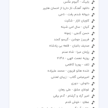
بابیک - آلبوم عکس
دانلود آهنگ ناز داریا از احسان هایپر
دیوانه شدم رفت - ناجی
کاویان لازار - شکرت
کیان - سال امی شینه
حسن گنجی - زمونه
فریبرز جوشن - گیسو کمند
صدیف باغبان - قلعه بی پادشاه
پژمان مبرا - شاه صنم
روزبه نعمت الهی - 21:48
تلف - پوریا کاظمی
خنده هاتو قربون - محمد علیزاده
امیرعباس گلاب - زیبای لعنتی
دانوش - دوری
غوغای عشق - علی رهان
امیر آراد و آرشام - آدم برفی
عطارد - خوش قدم