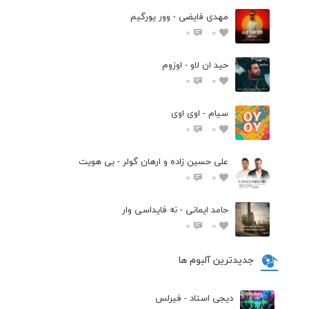
مهدی فایضی - وور یورگیم
0
0
حید ان لاو - اوزوم
0
0
سیام - اوی اوی
0
0
علی حسین زاده و ارهان گولر - بی هویت
0
0
حامد ایمانی - نه فایداسی وار
0
0
جدیدترین آلبوم ها
دیجی استاد - فیرلس