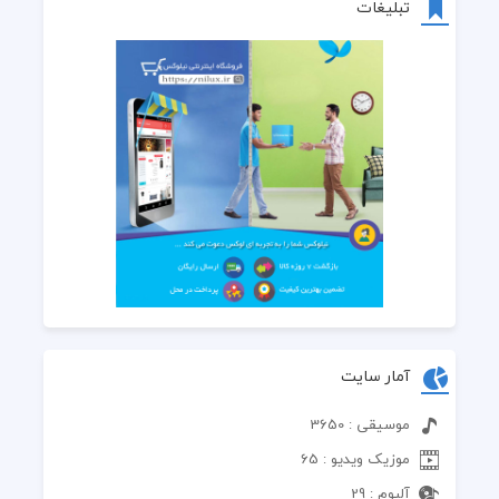
تبلیغات
آمار سایت
موسیقی : 3650
موزیک ویدیو : 65
آلبوم : 29