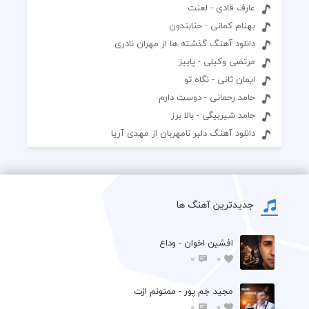
عارف قادی - لعنت
بهنام کمانی - حنابندون
دانلود آهنگ گذشته ها از مهران نادری
مرتضی وکیلی - پاییز
ایمان ثانی - نگاه تو
حامد رحمانی - دوست دارم
حامد شیربیگی - بالا برز
دانلود آهنگ دلبر نامهربان از مهدی آریا
جدیدترین آهنگ ها
افشين اخوان - وداع
0
0
مجید جم پور - ممنونم ازت
0
0