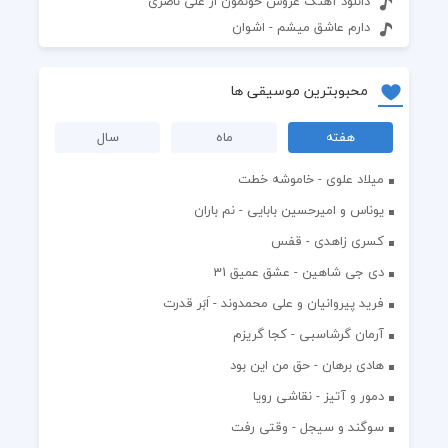
دانلود آهنگ عروس خونمون از علی ناصری
دارم عاشق میشم - اشوان
محبوبترین موسیقی ها
هفته
ماه
سال
میلاد علوی - خاموشه خطت
یوناس و امیرحسین بابایی - نم باران
کسری زاهدی - قفس
دی جی شاهین - عشق عمیق 31
فرید پیروانیان و علی محمدوند - اَبَر قدرت
آرمان گرشاسبی - کجا گریزم
هادی برهان - حق من این بود
دمور و آتیز - نقاشی رویا
سوگند و سیجل - وقتی رفت