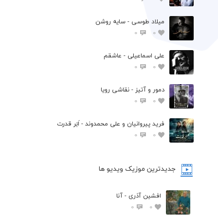
میلاد طوسی - سایه روشن
0
0
علی اسماعیلی - عاشقم
0
0
دمور و آتیز - نقاشی رویا
0
0
فرید پیروانیان و علی محمدوند - اَبَر قدرت
0
0
جدیدترین موزیک ویدیو ها
افشین آذری - آنا
0
0