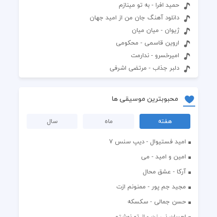
حمید افرا - به تو مینازم
دانلود آهنگ جان من از امید جهان
ژیوان - میان میان
اروین قاسمی - محکومی
امیرخسرو - ندارمت
دلبر جذاب - مرتضی اشرفی
محبوبترین موسیقی ها
هفته
ماه
سال
اميد فستيوال - ديپ سنس ۷
امین و امید - می
آرکا - عشق محال
مجید جم پور - ممنونم ازت
حسن جمالی - سکسکه
احسان نی زن - از تو نوشتم