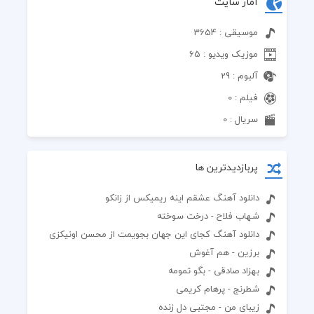
آمار سایت
موسیقی : 3654
موزیک ویدیو : 65
آلبوم : 29
فیلم : 0
سریال : 0
پربازدیدترین ها
دانلود آهنگ عشقم اینه ریمیکس از زانکو
شهاب فلاح - درخت سوخته
دانلود آهنگ کجای این جهان بجویمت از محسن اونیکزی
برزین - هم آغوش
بهزاد صادقی - بگو تمومه
شطرنج - پرهام کریمی
زیبای من - مجتبی دل زنده