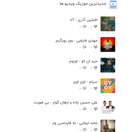
جدیدترین موزیک ویدیو ها
افشین آذری - آنا
0
0
مهدی فایضی - وور یورگیم
0
0
حید ان لاو - اوزوم
0
0
سیام - اوی اوی
0
0
علی حسین زاده و ارهان گولر - بی هویت
0
0
حامد ایمانی - نه فایداسی وار
0
0