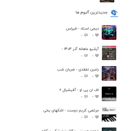
جدیدترین آلبوم ها
دیجی استاد - فیرلس
0
0
آرشیو ماهانه آذر 1404 -
0
0
رامین تفقدی - ضربان شب
0
0
اف ان پی او - آفیشیال 2
0
0
مرتضی کریم دوست - اشکهای یخی
0
0
محمد حسینی - کلارینت ترکی بیکلام