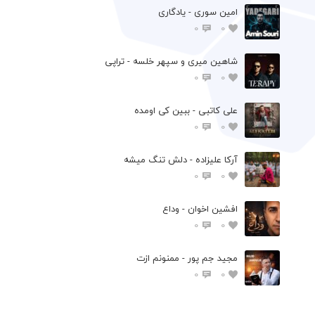
امین سوری - یادگاری
0
0
شاهین میری و سپهر خلسه - تراپی
0
0
علی کاتبی - ببین کی اومده
0
0
آرکا علیزاده - دلش تنگ میشه
0
0
افشين اخوان - وداع
0
0
مجید جم پور - ممنونم ازت
0
0