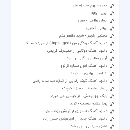
کیان - بهم میریزه منو
تهی - چابلا
ایمان غلامی - مغرور
بهادر - کجایی
مجتبی رنجبر - شاید مقصر منم
دانلود آهنگ زندگی من (Unplugged) از مهرداد سالک
دانلود آهنگ دوتایی از حمیدرضا کریمی
آرین صالحی - گل سر سبد
دانلود آهنگ افول ستاره از نووا
بنیامین بهادری - مادرانه
دانلود آهنگ گرشا رضایی از اندازه صد ساله رفتی
پیمان علیجانی - میزرا کوچک
بابک جهانبخش - از خوشی می میرم
پویا عظیم دوست - تولد
دانلود آهنگ استوری از آروش رودنشین
دانلود آهنگ جاذبه از امیرعباس حسن زاده
هادی سپاسی - چی شد