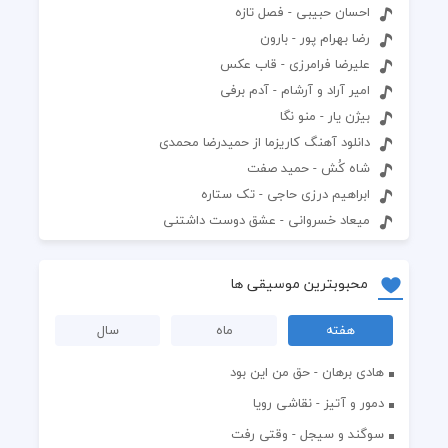
احسان حبیبی - فصل تازه
رضا بهرام پور - بارون
علیرضا فرامرزی - قاب عکس
امیر آراد و آرشام - آدم برفی
بیژن یار - منو نگا
دانلود آهنگ کاریزما از حمیدرضا محمدی
شاه کُش - حمید صفت
ابراهیم درزی حاجی - تک ستاره
میعاد خسروانی - عشق دوست داشتنی
محبوبترین موسیقی ها
هفته
ماه
سال
هادی برهان - حق من این بود
دمور و آتیز - نقاشی رویا
سوگند و سیجل - وقتی رفت