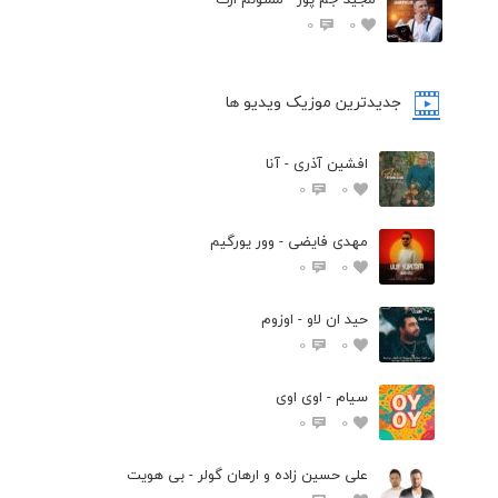
0
0
جدیدترین موزیک ویدیو ها
افشین آذری - آنا
0
0
مهدی فایضی - وور یورگیم
0
0
حید ان لاو - اوزوم
0
0
سیام - اوی اوی
0
0
علی حسین زاده و ارهان گولر - بی هویت