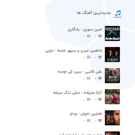
جدیدترین آهنگ ها
امین سوری - یادگاری
0
0
شاهین میری و سپهر خلسه - تراپی
0
0
علی کاتبی - ببین کی اومده
0
0
آرکا علیزاده - دلش تنگ میشه
0
0
افشين اخوان - وداع
0
0
مجید جم پور - ممنونم ازت