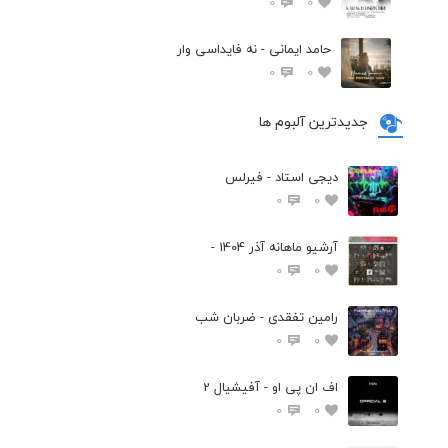
0
0
حامد ایمانی - نه فایداسی وار
0
0
جدیدترین آلبوم ها
دیجی استاد - فیرلس
0
0
آرشیو ماهانه آذر 1404 -
0
0
رامین تفقدی - ضربان شب
0
0
اف ان پی او - آفیشیال 2
0
0