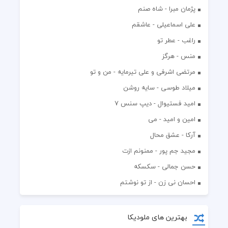
پژمان مبرا - شاه صنم
علی اسماعیلی - عاشقم
راغب - عطر تو
منس - هرگز
مرتضی اشرفی و علی تیرمایه - من و تو
میلاد طوسی - سایه روشن
اميد فستيوال - ديپ سنس ۷
امین و امید - می
آرکا - عشق محال
مجید جم پور - ممنونم ازت
حسن جمالی - سکسکه
احسان نی زن - از تو نوشتم
بهترین های ملودیکا