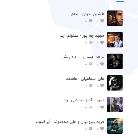
افشين اخوان - وداع
0
0
مجید جم پور - ممنونم ازت
0
0
میلاد طوسی - سایه روشن
0
0
علی اسماعیلی - عاشقم
0
0
دمور و آتیز - نقاشی رویا
0
0
فرید پیروانیان و علی محمدوند - اَبَر قدرت
0
0