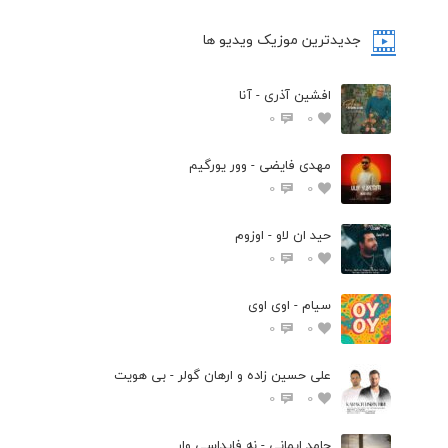
جدیدترین موزیک ویدیو ها
افشین آذری - آنا
0
0
مهدی فایضی - وور یورگیم
0
0
حید ان لاو - اوزوم
0
0
سیام - اوی اوی
0
0
علی حسین زاده و ارهان گولر - بی هویت
0
0
حامد ایمانی - نه فایداسی وار