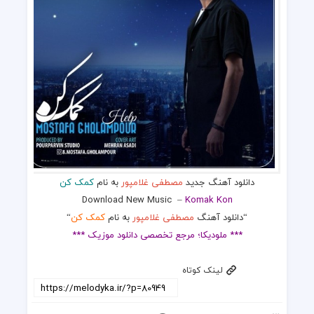
دانلود آهنگ جدید
مصطفی غلامپور
به نام
کمک کن
Download New Music
–
Komak Kon
“دانلود آهنگ
مصطفی غلامپور
به نام
کمک کن
“
*** ملودیکا؛ مرجع تخصصی دانلود موزیک ***
لینک کوتاه