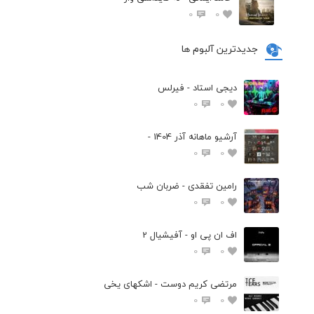
0
0
جدیدترین آلبوم ها
دیجی استاد - فیرلس
0
0
آرشیو ماهانه آذر 1404 -
0
0
رامین تفقدی - ضربان شب
0
0
اف ان پی او - آفیشیال 2
0
0
مرتضی کریم دوست - اشکهای یخی
0
0