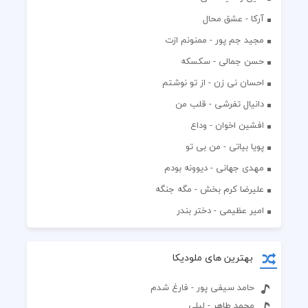
آرکا - عشق محال
مجید جم پور - ممنونم ازت
حسن جمالی - سکسکه
احسان نی زن - از تو نوشتم
دانیال تفرشی - قلب من
افشين اخوان - وداع
پویا بیاتی - من بی تو
مهدی جهانی - دیوونه بودم
علیرضا کرم بخش - مگه جنگه
امیر عظیمی - دختر بندر
بهترین های ملودیکا
حامد سیفی پور - فارغ شدم
محمد طاهر - لیلی