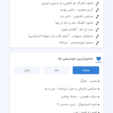
دانلود آهنگ تو کجایی از حسین امیری
آرین صفری - راضی بودم
مرتضی لطیفی - تاجر درد
دانلود آهنگ ماه و ماه از رها
حید ان لاو - گفتم بمون
سیاوش سهراب - آروم بگیر دل دیوونه (رمیکس)
سعید نورمحمدی - عیدانه
محبوبترین موسیقی ها
هفته
ماه
سال
منس - هرگز
مرتضی اشرفی و علی تیرمایه - من و تو
میلاد طوسی - سایه روشن
اميد فستيوال - ديپ سنس ۷
امین و امید - می