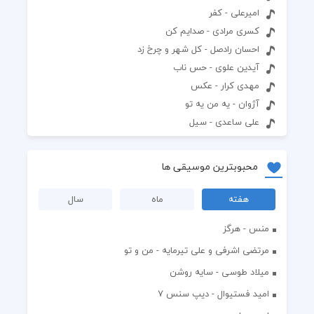
امیرعلی - کفر
کسری مرادی - صدایم کن
احسان رادصل - کل شهر و چرخ زد
آیدین علوی - حس ناب
مهدی کرار - عکس
آژوان - یه من یه تو
علی ساعدی - سیل
محبوبترین موسیقی ها
هفته
ماه
سال
منس - هرگز
مرتضی اشرفی و علی تیرمایه - من و تو
میلاد طوسی - سایه روشن
اميد فستيوال - ديپ سنس ۷