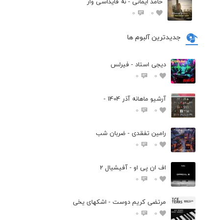
حامد ایمانی - نه فایداسی وار
0
0
جدیدترین آلبوم ها
دیجی استاد - فیرلس
0
0
آرشیو ماهانه آذر 1404 -
0
0
رامین تفقدی - ضربان شب
0
0
اف ان پی او - آفیشیال 2
0
0
مرتضی کریم دوست - اشکهای یخی
0
0