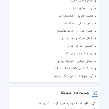
امین و امید - می
آرکا - عشق محال
مجید جم پور - ممنونم ازت
حسن جمالی - سکسکه
احسان نی زن - از تو نوشتم
دانیال تفرشی - قلب من
افشين اخوان - وداع
پویا بیاتی - من بی تو
مهدی جهانی - دیوونه بودم
علیرضا کرم بخش - مگه جنگه
آرکا علیزاده - دلش تنگ میشه
بهترین های ملودیکا
دانلود آهنگ وحید فریاد از دلبر شیرینم