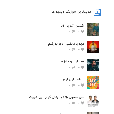
جدیدترین موزیک ویدیو ها
افشین آذری - آنا
0
0
مهدی فایضی - وور یورگیم
0
0
حید ان لاو - اوزوم
0
0
سیام - اوی اوی
0
0
علی حسین زاده و ارهان گولر - بی هویت
0
0