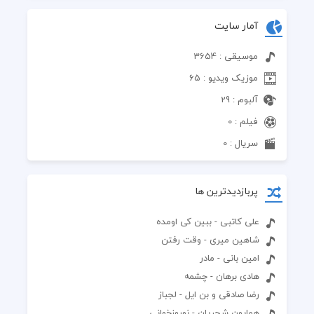
آمار سایت
موسیقی : 3654
موزیک ویدیو : 65
آلبوم : 29
فیلم : 0
سریال : 0
پربازدیدترین ها
علی کاتبی - ببین کی اومده
شاهین میری - وقت رفتن
امین بانی - مادر
هادی برهان - چشمه
رضا صادقی و بن ایل - لجباز
همایون شجریان - نوروزخوانی