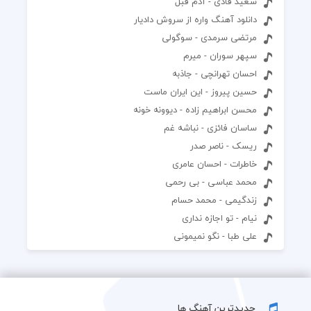
سعید قادی - آدم قبل
دانلود آهنگ واره از سروش دادیار
مرتضی سرمدی - سوگولی
سپهر سوران - میرم
احسان تهرانچی - جاذبه
حسین پیروز - این ایران ماست
محسن ابراهیم زاده - دیوونه خونه
ساسان فائزی - نباشه غم
ریسک - ناصر صدر
خاطرات - احسان عامری
محمد عباسی - بی رحمی
زندگیمی - محمد حسام
نیام - تو اجازه نداری
علی طبا - نگو نمیمونی
جدیدترین آهنگ ها