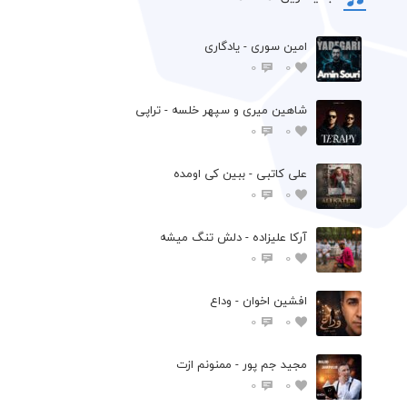
امین سوری - یادگاری
0
0
شاهین میری و سپهر خلسه - تراپی
0
0
علی کاتبی - ببین کی اومده
0
0
آرکا علیزاده - دلش تنگ میشه
0
0
افشين اخوان - وداع
0
0
مجید جم پور - ممنونم ازت
0
0