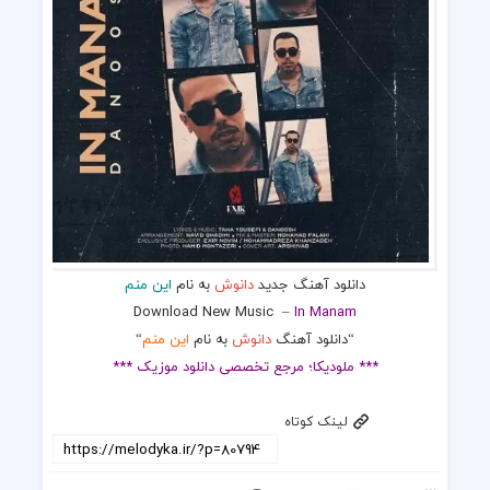
دانلود آهنگ جدید
دانوش
به نام
این منم
Download New Music
–
In Manam
“دانلود آهنگ
دانوش
به نام
این منم
“
*** ملودیکا؛ مرجع تخصصی دانلود موزیک ***
لینک کوتاه