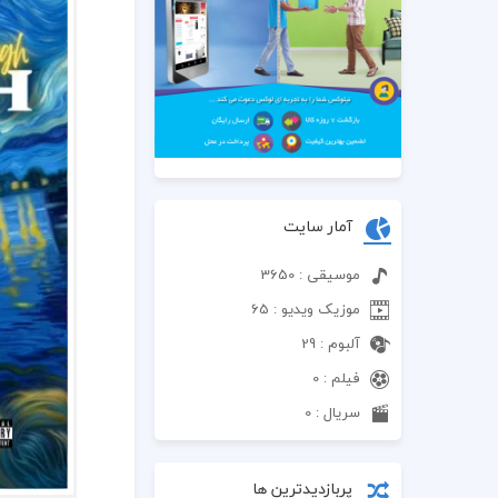
آمار سایت
موسیقی : 3650
موزیک ویدیو : 65
آلبوم : 29
فیلم : 0
سریال : 0
پربازدیدترین ها