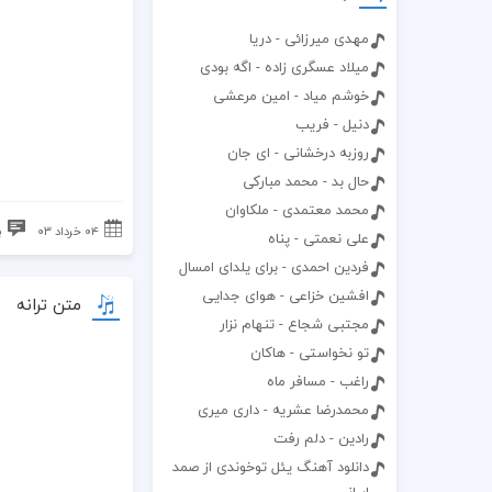
مهدی میرزائی - دریا
میلاد عسگری زاده - اگه بودی
خوشم میاد - امین مرعشی
دنیل - فریب
روزبه درخشانی - ای جان
حال بد - محمد مبارکی
محمد معتمدی - ملکاوان
۰۴ خرداد ۰۳
ب
علی نعمتی - پناه
فردین احمدی - برای یلدای امسال
افشین خزاعی - هوای جدایی
متن ترانه
مجتبی شجاع - تنهام نزار
تو نخواستی - هاکان
راغب - مسافر ماه
محمدرضا عشریه - داری میری
رادین - دلم رفت
دانلود آهنگ یئل توخوندی از صمد