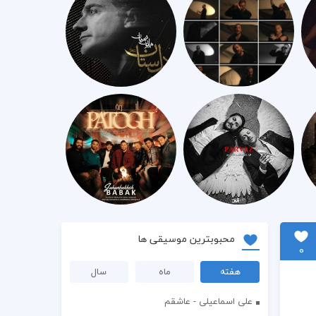
محبوبترین موسیقی ها
0
هفته
ماه
سال
علی اسماعیلی - عاشقم