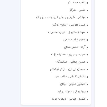
راغب - عطر تو
منس - هرگز
مرتضی اشرفی و علی تیرمایه - من و تو
میلاد طوسی - سایه روشن
اميد فستيوال - ديپ سنس ۷
امین و امید - می
آرکا - عشق محال
مجید جم پور - ممنونم ازت
حسن جمالی - سکسکه
احسان نی زن - از تو نوشتم
دانیال تفرشی - قلب من
افشين اخوان - وداع
پویا بیاتی - من بی تو
مهدی جهانی - دیوونه بودم