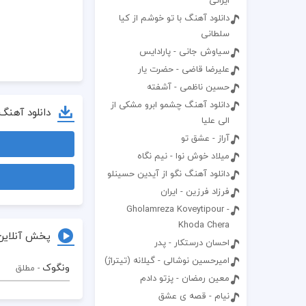
ایرانی
دانلود آهنگ با تو خوشم از کیا
سلطانی
سیاوش جانی - پارادایس
علیرضا قاضی - حضرت یار
حسین ناظمی - آشفته
دانلود آهنگ چشمو ابرو مشکی از
دانلود آهنگ
الی علیا
آراز - عشق تو
میلاد خوش نوا - نیم نگاه
دانلود آهنگ نگو از آیدین حسینلو
فرزاد فرزین - ایران
Gholamreza Koveytipour -
Khoda Chera
پخش آنلاین
احسان درستکار - پدر
امیرحسین نوشالی - گیلانه (تیتراژ)
ونگوک
- مطلق
معین رمضان - پزتو دادم
نیام - قصه ی عشق