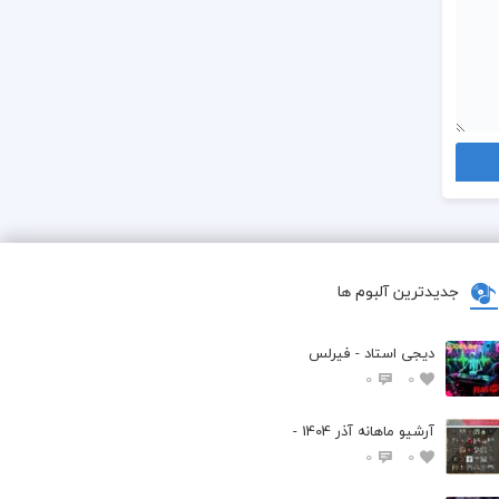
جدیدترین آلبوم ها
وست عزیز ، گالرو
دیجی استاد - فیرلس
0
0
آرشیو ماهانه آذر 1404 -
0
0