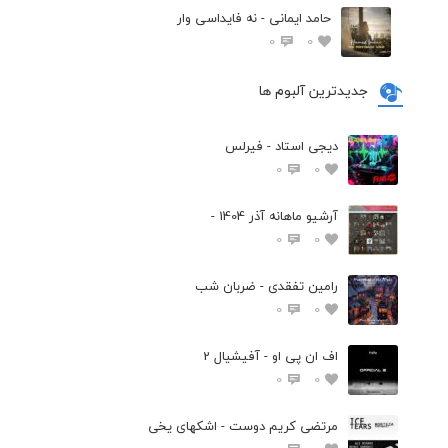
حامد ایمانی - نه فایداسی وار
0
0
جدیدترین آلبوم ها
دیجی استاد - فیرلس
0
0
آرشیو ماهانه آذر 1404 -
0
0
رامین تفقدی - ضربان شب
0
0
اف ان پی او - آفیشیال 2
0
0
مرتضی کریم دوست - اشکهای یخی