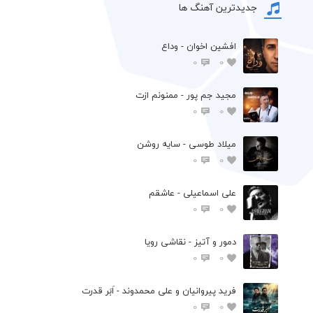
جدیدترین آهنگ ها
افشين اخوان - وداع
0
0
مجید جم پور - ممنونم ازت
0
0
میلاد طوسی - سایه روشن
0
0
علی اسماعیلی - عاشقم
0
0
دمور و آتیز - نقاشی رویا
0
0
فرید پیروانیان و علی محمدوند - اَبَر قدرت
0
0