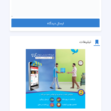
دوباره برگا می رقصن
دوباره قُمری می خونه
تبلیغات