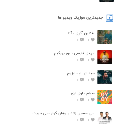
جدیدترین موزیک ویدیو ها
افشین آذری - آنا
0
0
مهدی فایضی - وور یورگیم
0
0
حید ان لاو - اوزوم
0
0
سیام - اوی اوی
0
0
علی حسین زاده و ارهان گولر - بی هویت
0
0