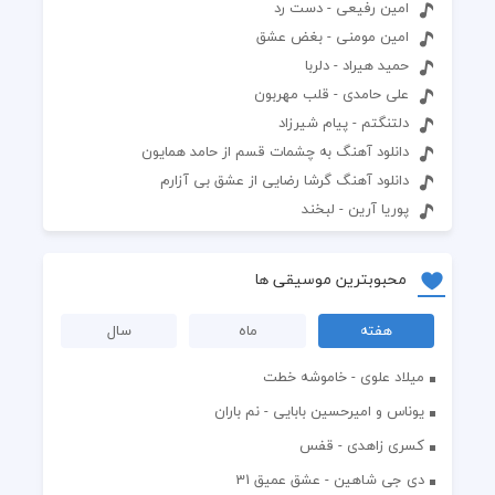
امین رفیعی - دست رد
امین مومنی - بغض عشق
حمید هیراد - دلربا
علی حامدی - قلب مهربون
دلتنگتم - پیام شیرزاد
دانلود آهنگ به چشمات قسم از حامد همایون
دانلود آهنگ گرشا رضایی از عشق بی آزارم
پوریا آرین - لبخند
محبوبترین موسیقی ها
هفته
ماه
سال
میلاد علوی - خاموشه خطت
یوناس و امیرحسین بابایی - نم باران
کسری زاهدی - قفس
دی جی شاهین - عشق عمیق 31