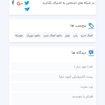
یه ماهی مرده تو تنگی
در شبکه های اجتماعی به اشتراک بگذارید
که خیلی وقته بی آبه
برچسب ها
اجاق خونه یخ کرده
آهنگ خیره
پاپ
چاپار
دانلود آهنگ جدید
دانلود موزیک
ملودیکا
اطاقم سرد و تاریکه
دیدگاه ها
کلاغِ تو حیات می گه
بهارِ کوچه نزدیکه
یه روزی بوی خوشبختی
می پیچه توی این خونه