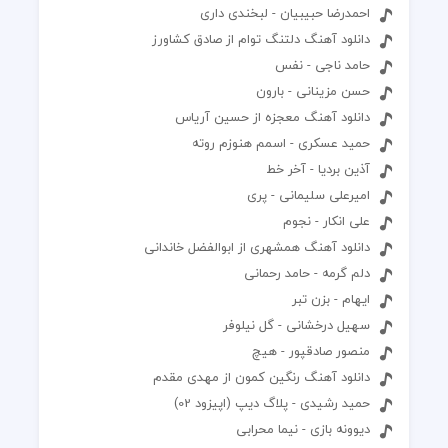
احمدرضا حبیبیان - لبخندی داری
دانلود آهنگ دلتنگ توام از صادق کشاورز
حامد ناجی - نفس
حسن مزینانی - بارون
دانلود آهنگ معجزه از حسین آریاس
حمید عسکری - اسمم هنوزم روته
آذین بردیا - آخر خط
امیرعلی سلیمانی - پری
علی انکار - نجوم
دانلود آهنگ همشهری از ابوالفضل خاندانی
دلم گرمه - حامد رحمانی
ایهام - بزن تبر
سهیل درخشانی - گل نیلوفر
منصور صادقپور - هیچ
دانلود آهنگ رنگین کمون از مهدی مقدم
حمید رشیدی - پلاگ دیپ (اپیزود 02)
دیوونه بازی - نیما محرابی