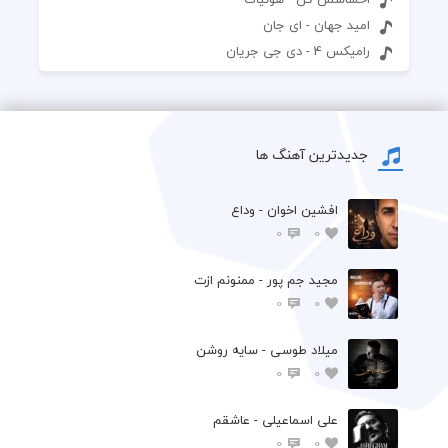
امید جهان - ای جان
رامیکس 4 - دی جی جریان
جدیدترین آهنگ ها
افشين اخوان - وداع
0
0
مجید جم پور - ممنونم ازت
0
0
میلاد طوسی - سایه روشن
0
0
علی اسماعیلی - عاشقم
0
0