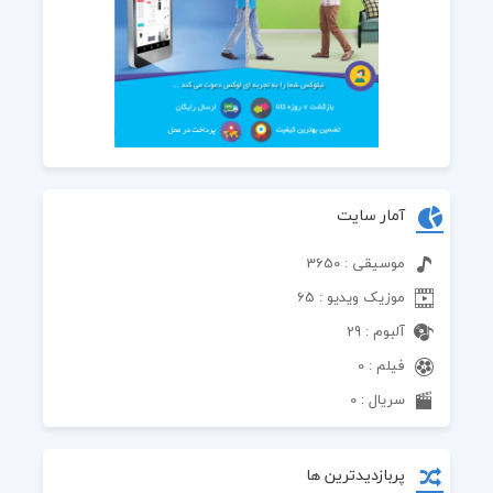
آمار سایت
موسیقی : 3650
موزیک ویدیو : 65
آلبوم : 29
فیلم : 0
سریال : 0
پربازدیدترین ها