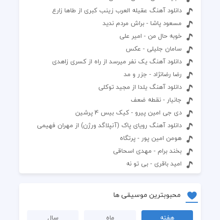
دانلود آهنگ عقیله العرب زینب کبری از طاها زارع
مسعود پاشا - براش مردم ندید
خوبه حال من - امیر علی
سامان جلیلی - عکس
دانلود آهنگ یک نفر میرسد از راه از کسری زاهدی
رضا رضانژاد - جزر و مد
دانلود آهنگ یلدا از مجید توکلی
جانیار - نقطه ضعف
دی جی امین پیرو - کیک بیس 4 پرشین
دانلود آهنگ رویای پاک (آنپلاگد ورژن) از مهران فهیمی
هومن امین پور - پرتگاه
بخند برام - مهدی اسحاقی
امید باقری - بی تو نه
محبوبترین موسیقی ها
هفته
ماه
سال