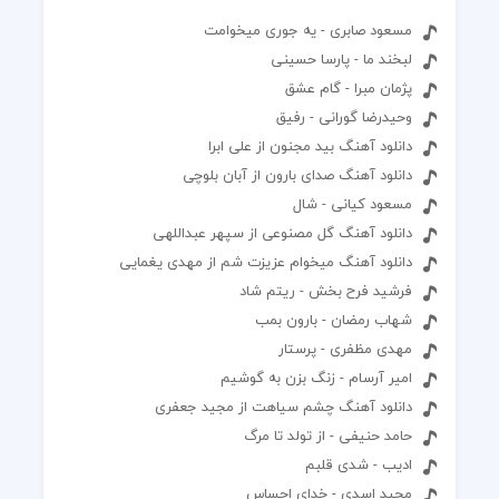
مسعود صابری - یه جوری میخوامت
لبخند ما - پارسا حسینی
پژمان مبرا - گام عشق
وحیدرضا گورانی - رفیق
دانلود آهنگ بید مجنون از علی ابرا
دانلود آهنگ صدای بارون از آبان بلوچی
مسعود کیانی - شال
دانلود آهنگ گل مصنوعی از سپهر عبداللهی
دانلود آهنگ میخوام عزیزت شم از مهدی یغمایی
فرشید فرح بخش - ریتم شاد
شهاب رمضان - بارون بمب
مهدی مظفری - پرستار
امیر آرسام - زنگ بزن به گوشیم
دانلود آهنگ چشم سیاهت از مجید جعفری
حامد حنیفی - از تولد تا مرگ
ادیب - شدی قلبم
مجید اسدی - خدای احساس