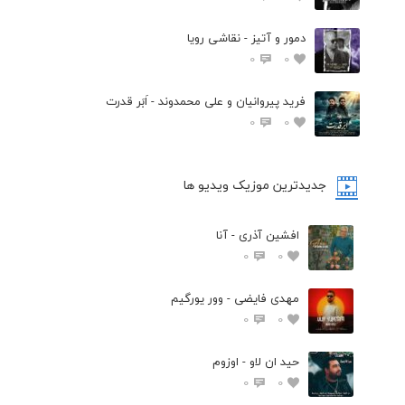
دمور و آتیز - نقاشی رویا
0
0
فرید پیروانیان و علی محمدوند - اَبَر قدرت
0
0
جدیدترین موزیک ویدیو ها
افشین آذری - آنا
0
0
مهدی فایضی - وور یورگیم
0
0
حید ان لاو - اوزوم
0
0