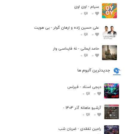
سیام - اوی اوی
0
0
علی حسین زاده و ارهان گولر - بی هویت
0
0
حامد ایمانی - نه فایداسی وار
0
0
جدیدترین آلبوم ها
دیجی استاد - فیرلس
0
0
آرشیو ماهانه آذر 1404 -
0
0
رامین تفقدی - ضربان شب