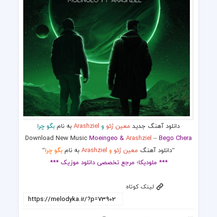
دانلود آهنگ جدید
معین ژئو
و
Arashziel
به نام
بگو چرا
Download New Music
Moeingeo &
Arashziel
–
Bego Chera
“دانلود آهنگ
معین ژئو
و
Arashziel
به نام
بگو چرا
“
*** ملودیکا؛ مرجع تخصصی دانلود موزیک ***
لینک کوتاه