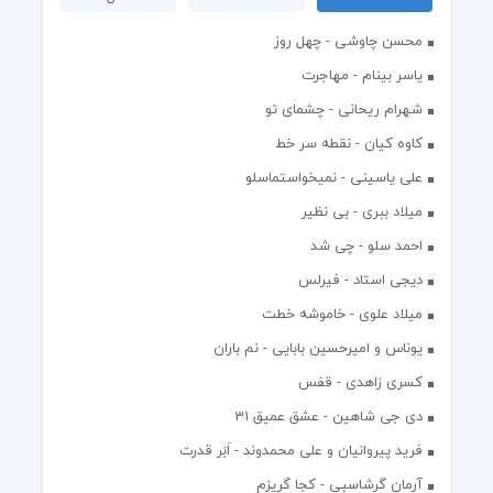
محسن چاوشی - چهل روز
یاسر بینام - مهاجرت
شهرام ریحانی - چشمای تو
کاوه کیان - نقطه سر خط
علی یاسینی - نمیخواستماسلو
میلاد ببری - بی نظیر
احمد سلو - چی شد
دیجی استاد - فیرلس
میلاد علوی - خاموشه خطت
یوناس و امیرحسین بابایی - نم باران
کسری زاهدی - قفس
دی جی شاهین - عشق عمیق 31
فرید پیروانیان و علی محمدوند - اَبَر قدرت
آرمان گرشاسبی - کجا گریزم