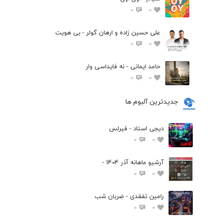
0
0
علی حسین زاده و ارهان گولر - بی هویت
0
0
حامد ایمانی - نه فایداسی وار
0
0
جدیدترین آلبوم ها
دیجی استاد - فیرلس
0
0
آرشیو ماهانه آذر 1404 -
0
0
رامین تفقدی - ضربان شب
0
0