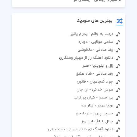
بهترین های ملودیکا
دردت به جانم - پدرام پالیز
سامی مولایی - دوباره
رضا صادقی - دلخوشی
دانلود آهنگ راز از مهیار رستگاری
زال و اینویدیا - صبر
رضا صادقی - شاه عشق
جواد شجاعیان - قانون
هومن خدائی - ای جان
بی حسم - کیان پورتراب
بردیا بهادر - کنار هم
حسین پیروز - ترانه حق
جلال بلیاخ - این روزا
دانلود آهنگ ای دلدار من از محمود خانی
رضا صادقی - شانس آخر (اجرای زنده)