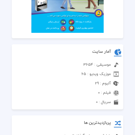
آمار سایت
موسیقی : 3654
موزیک ویدیو : 65
آلبوم : 29
فیلم : 0
سریال : 0
پربازدیدترین ها