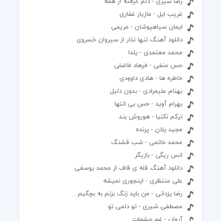
رضا شیری - دلم گرفته از همه
غریب ایل - مازیار غفاری
ایمان سیاهپوشان - مریمی
دانلود آهنگ تنها نذار از سیروان خسروی
محمد معتمدی - یلدا
حس منفی - فرهاد فاضلی
خاطره ها - هادی داوودی
بهنام علیمرادی - بدون دلیل
بهرام آوید - حس بی انتها
ترکم نکنیا - هوروش بند
مجید یلان - پرنده
محمد خاتمی - شب قشنگ
انس ریگی - بازیگر
دانلود آهنگ قله ی قاف از محمد یوسفی
علی منتظری - اینجوری نمیشه
رضا یزدانی - من باید زنگ بزنم به بچگیم
مصطفی شیری - تو دلمی تو
آروان - غم چشمات