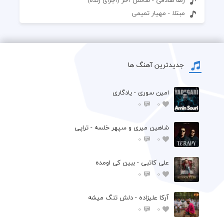
مبتلا - مهیار تمیمی
جدیدترین آهنگ ها
امین سوری - یادگاری
0
0
شاهین میری و سپهر خلسه - تراپی
0
0
علی کاتبی - ببین کی اومده
0
0
آرکا علیزاده - دلش تنگ میشه
0
0