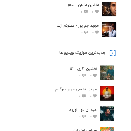
افشين اخوان - وداع
0
0
مجید جم پور - ممنونم ازت
0
0
جدیدترین موزیک ویدیو ها
افشین آذری - آنا
0
0
مهدی فایضی - وور یورگیم
0
0
حید ان لاو - اوزوم
0
0
سیام - اوی اوی