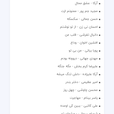
آرکا - عشق محال
مجید جم پور - ممنونم ازت
حسن جمالی - سکسکه
احسان نی زن - از تو نوشتم
دانیال تفرشی - قلب من
افشين اخوان - وداع
پویا بیاتی - من بی تو
مهدی جهانی - دیوونه بودم
علیرضا کرم بخش - مگه جنگه
آرکا علیزاده - دلش تنگ میشه
امیر عظیمی - دختر بندر
محسن چاوشی - چهل روز
یاسر بینام - مهاجرت
علی کاتبی - ببین کی اومده
شهرام ریحانی - چشمای تو