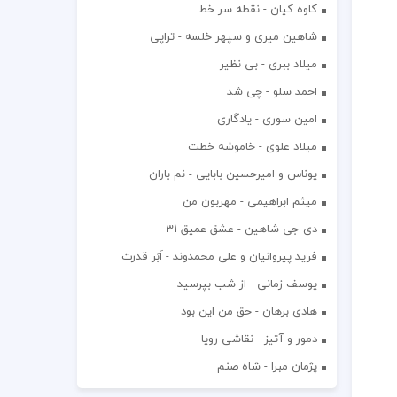
کاوه کیان - نقطه سر خط
شاهین میری و سپهر خلسه - تراپی
میلاد ببری - بی نظیر
احمد سلو - چی شد
امین سوری - یادگاری
میلاد علوی - خاموشه خطت
یوناس و امیرحسین بابایی - نم باران
میثم ابراهیمی - مهربون من
دی جی شاهین - عشق عمیق 31
فرید پیروانیان و علی محمدوند - اَبَر قدرت
یوسف زمانی - از شب بپرسید
هادی برهان - حق من این بود
دمور و آتیز - نقاشی رویا
پژمان مبرا - شاه صنم