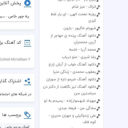
پخش آنلاین
اتراک - میز شام
روزبه نعمت الهی - ای یار غلط
یه جور خاص
- سه
کردی
شهرام خاکپور - بارون
دانلود آهنگ پرنده ی مهاجر از
کد آهنگ برا
آرین محمدیان
محمد آریا - خلسه
رضا شیری - منو دریاب
دانلود آهنگ خواب از آرش زارع
یعقوب محمدی - زندگی منیا
دانلود آهنگ خبرمو داره از سوران
اشتراک گذار
دانلود آهنگ تیر نگاهت از دکتر دن
سباستین سن
در شبکه های اجتماعی
مهرداد شهسوارزاده - رسيدم به تو
سادگی من - فرهاد عبدی
برچسب ها
علی زندوکیلی و مهران مدیری -
کوه قاف
آهنگ یه جور خاص
پ