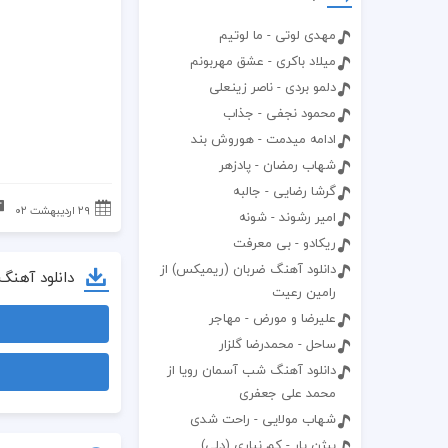
مهدی لوتی - ما لوتیم
میلاد باکری - عشق مهربونم
دلمو بردی - ناصر زینعلی
محمود نجفی - جذاب
ادامه میدمت - هوروش بند
شهاب رمضان - پادزهر
گرشا رضایی - جالبه
۲۹ اردیبهشت ۰۲
امیر رشوند - شونه
ریکادو - بی معرفت
دانلود آهنگ ضربان (ریمیکس) از
دانلود آهنگ
رامین رعیت
علیرضا و مورض - مهاجر
ساحل - محمدرضا گلزار
دانلود آهنگ شب آسمان رویا از
محمد علی جعفری
شهاب مولایی - راحت شدی
بیژن یار - کم نیاری (دلی)