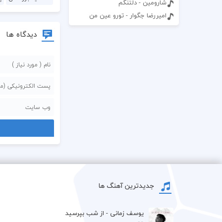
شارومین - دلتنگم
امیررضا جگوار - تورو عین من
دیدگاه ها
جدیدترین آهنگ ها
یوسف زمانی - از شب بپرسید