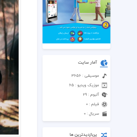
آمار سایت
موسیقی : 3656
موزیک ویدیو : 65
آلبوم : 29
فیلم : 0
سریال : 0
پربازدیدترین ها