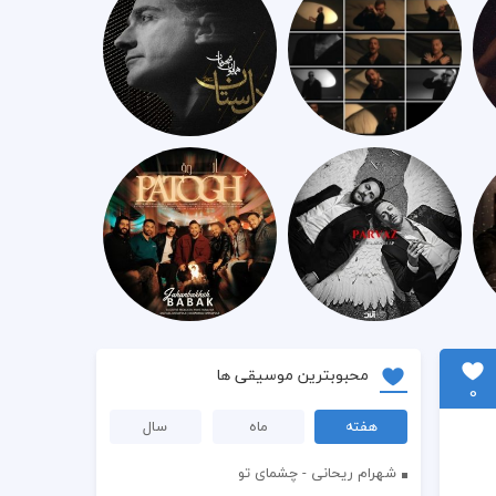
محبوبترین موسیقی ها
0
هفته
ماه
سال
شهرام ریحانی - چشمای تو