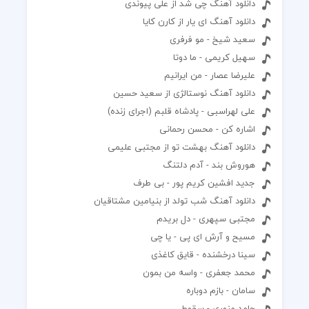
دانلود آهنگ چی شد از علی پیوندی
دانلود آهنگ ای یار از کارن کایا
سعید شیخ - مو فرفری
سهیل کریمی - ما دوتا
علیرضا عصار - من ایرانیم
دانلود آهنگ نوستالژی از سعید حسین
علی لهراسبی - پادشاه قلبم (اجرای زنده)
اشاره کن - محسن رحمانی
دانلود آهنگ بهشت تو از مجتبی علیمی
هوروش بند - آدم دلتنگ
جدید افشین کریم پور - بی طرف
دانلود آهنگ شب تولد از بنیامین مشتاقیان
مجتبی سپهری - دل بریدم
مسیح و آرش ای پی - یا چی
سینا درخشنده - قایق کاغذی
محمد جعفری - واسه من بمون
سامان - بازم دوباره
حامد منوری - سقوط