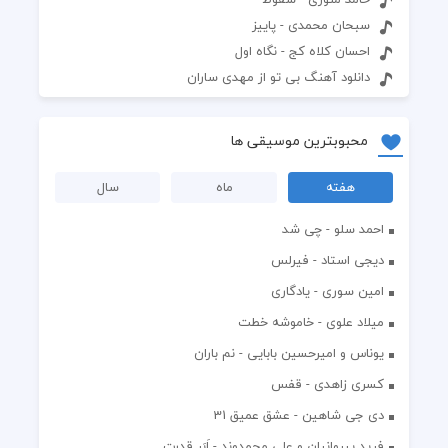
سبحان محمدی - پاییز
احسان کلاه کج - نگاه اول
دانلود آهنگ بی تو از مهدی ساران
محبوبترین موسیقی ها
هفته
ماه
سال
احمد سلو - چی شد
دیجی استاد - فیرلس
امین سوری - یادگاری
میلاد علوی - خاموشه خطت
یوناس و امیرحسین بابایی - نم باران
کسری زاهدی - قفس
دی جی شاهین - عشق عمیق 31
فرید پیروانیان و علی محمدوند - اَبَر قدرت