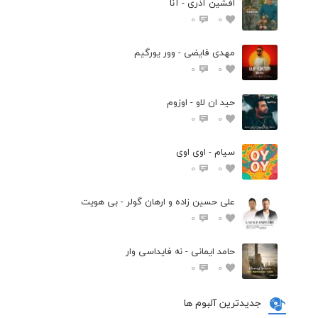
افشین آذری - آنا
0
0
مهدی فایضی - وور یورگیم
0
0
حید ان لاو - اوزوم
0
0
سیام - اوی اوی
0
0
علی حسین زاده و ارهان گولر - بی هویت
0
0
حامد ایمانی - نه فایداسی وار
0
0
جدیدترین آلبوم ها