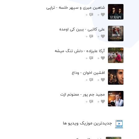
شاهین میری و سپهر خلسه - تراپی
0
0
علی کاتبی - ببین کی اومده
0
0
آرکا علیزاده - دلش تنگ میشه
0
0
افشين اخوان - وداع
0
0
مجید جم پور - ممنونم ازت
0
0
جدیدترین موزیک ویدیو ها