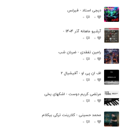
دیجی استاد - فیرلس
0
0
آرشیو ماهانه آذر 1404 -
0
0
رامین تفقدی - ضربان شب
0
0
اف ان پی او - آفیشیال 2
0
0
مرتضی کریم دوست - اشکهای یخی
0
0
محمد حسینی - کلارینت ترکی بیکلام
0
0