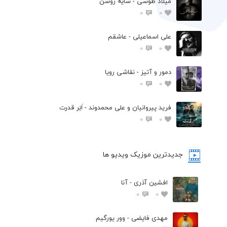
میلاد طوسی - سایه روشن
0
0
علی اسماعیلی - عاشقم
0
0
دمور و آتیز - نقاشی رویا
0
0
فرید پیروانیان و علی محمدوند - اَبَر قدرت
0
0
جدیدترین موزیک ویدیو ها
افشین آذری - آنا
0
0
مهدی فایضی - وور یورگیم