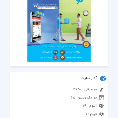
باید دل ببندم به تنهائیام
بتونم یه تنهای مغرور شم...
خودم رو به تنهایی عادت میدم
آمار سایت
بَده سرنوشت و‌ معطل کنم
موسیقی : 3650
معمای سختی شده زندگیم
موزیک ویدیو : 65
باید با خودم مشکل و حل کنم
آلبوم : 29
فیلم : 0