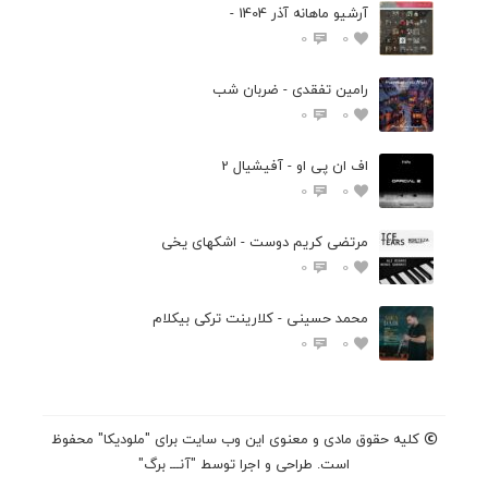
آرشیو ماهانه آذر 1404 -
0
0
رامین تفقدی - ضربان شب
0
0
اف ان پی او - آفیشیال 2
0
0
مرتضی کریم دوست - اشکهای یخی
0
0
محمد حسینی - کلارینت ترکی بیکلام
0
0
کلیه حقوق مادی و معنوی این وب سایت برای "ملودیکا" محفوظ
است. طراحی و اجرا توسط "آنـــ برگ"