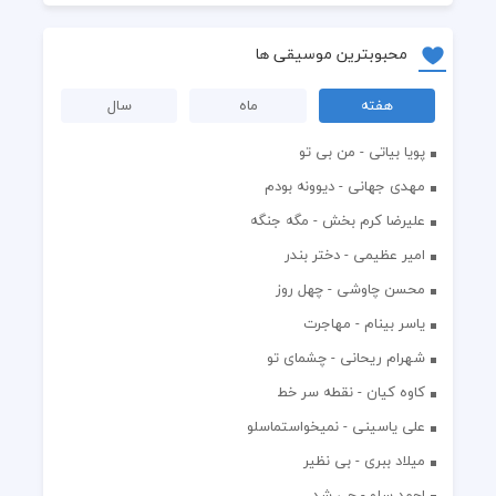
محبوبترین موسیقی ها
هفته
ماه
سال
پویا بیاتی - من بی تو
مهدی جهانی - دیوونه بودم
علیرضا کرم بخش - مگه جنگه
امیر عظیمی - دختر بندر
محسن چاوشی - چهل روز
یاسر بینام - مهاجرت
شهرام ریحانی - چشمای تو
کاوه کیان - نقطه سر خط
علی یاسینی - نمیخواستماسلو
میلاد ببری - بی نظیر
احمد سلو - چی شد