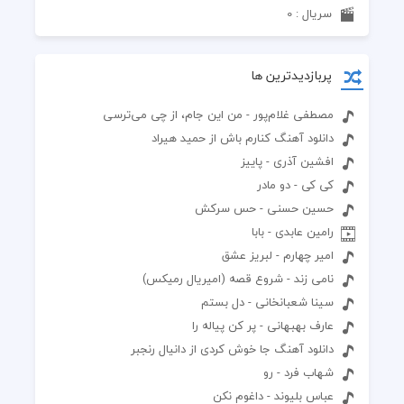
سریال : 0
پربازدیدترین ها
مصطفی غلام‌پور - من این ‌جام، از چی می‌ترسی
بمیرم یه گوشه تو تنهائیام
دانلود آهنگ کنارم باش از حمید هیراد
میدونم کسی نیس برام تب کنه
افشین آذری - پاییز
کی کی - دو مادر
کسی نیس که هر وقت به هم ریختم
حسین حسنی - حس سرکش
رامین عابدی - بابا
پریشونیام‌و مرتب کنه...
امیر چهارم - لبریز عشق
نامی زند - شروع قصه (امیریال رمیکس)
سینا شعبانخانی - دل بستم
عارف بهبهانی - پر کن پیاله را
دانلود آهنگ جا خوش کردی از دانیال رنجبر
شهاب فرد - رو
عباس بلیوند - داغوم نکن