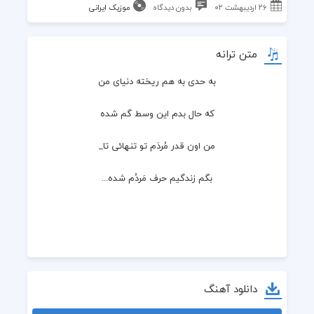
۲۶ اردیبهشت ۰۲
بدون دیدگاه
موزیک ایرانی
متن ترانه
به حدی به هم ریخته دنیای من
که حال بدم این وسط گم شده
من اون قدر مُردَم تو تنهائی تا_
بگم‌ زندگیم حرف مَردُم شده...
دانلود آهنگ
واسه دیدن عشق با یه نگاه