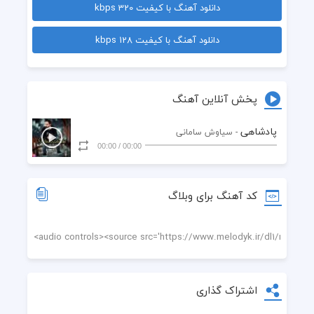
دانلود آهنگ با کیفیت 320 kbps
یه جفت چش ندیدم به بادم بده
دانلود آهنگ با کیفیت 128 kbps
همه گریه رو یاد چشمام میدن
کسی نیس که لبخندُ یادم بده
پخش آنلاین آهنگ
پادشاهی
- سیاوش سامانی
00:00
/
00:00
کد آهنگ برای وبلاگ
بمیرم یه گوشه توو تنهائیام
میدونم کسی نیس برام تب کنه
کسی نیس که هر وقت به هم ریختم
اشتراک گذاری