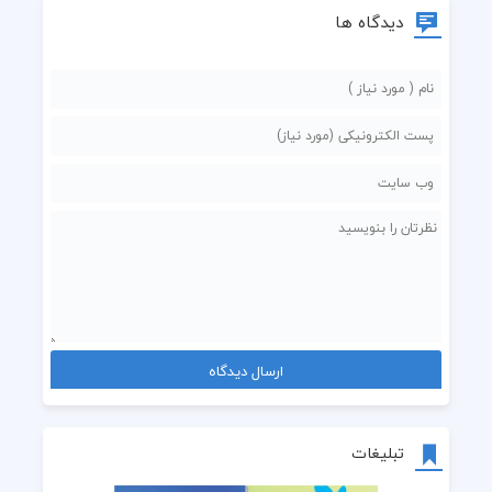
دیدگاه ها
چقد دوست دارم تا غمگین میشم
یکی باشه پیشم که درکم کنه
من حتی زمانی که خیلی بدم
کسی رو ندارم که ترکم کنه...
از این حس ترسی که توو قلبمه
تبلیغات
تا جایی که میشه باید دور شم