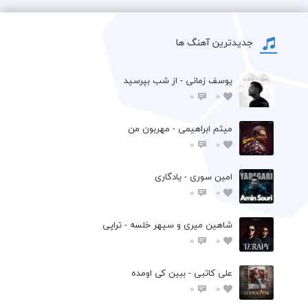
جدیدترین آهنگ ها
یوسف زمانی - از شب بپرسید
0
0
میثم ابراهیمی - مهربون من
0
0
امین سوری - یادگاری
0
0
شاهین میری و سپهر خلسه - تراپی
0
0
علی کاتبی - ببین کی اومده
0
0