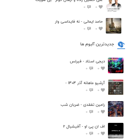
0
0
حامد ایمانی - نه فایداسی وار
0
0
جدیدترین آلبوم ها
دیجی استاد - فیرلس
0
0
آرشیو ماهانه آذر 1404 -
0
0
رامین تفقدی - ضربان شب
0
0
اف ان پی او - آفیشیال 2
0
0