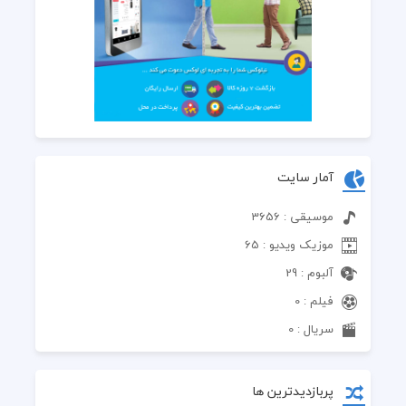
آمار سایت
موسیقی : 3656
موزیک ویدیو : 65
آلبوم : 29
فیلم : 0
سریال : 0
پربازدیدترین ها