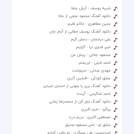
شبیه یوسف - آرش عنقا
دانلود آهنگ محمود نجفی از جانا
متین مظاهری - حاکم قلبم
دانلود آهنگ یوسف حقانی از آرام جان
علی درخشان - دمش گرم
امیر فدوی نیا - آلزایمر
مسعود جلالی - پیش من
احمد فیلی - ابریشم
مهدی عبدلی - سرنوشت
عشق کودکی - افشین آذری
دانلود آهنگ بری یا بمونی از احسان امیدی
احمد شاکرمی - آینده
دانلود آهنگ باور کن از محمدرضا زمانی
برنگرد - امید اکبری
مصطفی اکبری - بریم دریا
عشق تو - امیر مسعود صدیق
امیرحسین علی عسگری - تو باشی کنارم