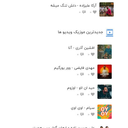
آرکا علیزاده - دلش تنگ میشه
0
0
جدیدترین موزیک ویدیو ها
افشین آذری - آنا
0
0
مهدی فایضی - وور یورگیم
0
0
حید ان لاو - اوزوم
0
0
سیام - اوی اوی
0
0
علی حسین زاده و ارهان گولر - بی هویت