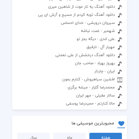
دانلود آهنگ یه تار موت از شاهین میری
دانلود آهنگ توبه کردم از مسیح و آرش ای پی
سیروان درویشی - خدای احساس
شهمیر - غمت نباشه
علی اندی - دیگه بجز تو
مهیار آل - نارفیق
دانلود آهنگ درخشش از علی نعمتی
بهروز بهراد - صاحب جان
ایران - چارتار
افشین سیاهپوش - کنارم بمون
محمدرضا گلزار - میشه برگری
سالار عقیلی - مهر ایران
حالا کنارتم - حمیدرضا یوسفی
محبوبترین موسیقی ها
هفته
ماه
سال