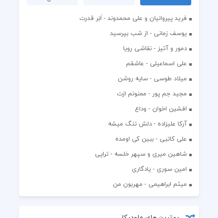
فرید پیروانیان و علی محمدوند - اَبَر قدرت
یوسف زمانی - از شب بپرسید
دمور و آتیز - نقاشی رویا
علی اسماعیلی - عاشقم
میلاد طوسی - سایه روشن
مجید جم پور - ممنونم ازت
افشين اخوان - وداع
آرکا علیزاده - دلش تنگ میشه
علی کاتبی - ببین کی اومده
شاهین میری و سپهر خلسه - تراپی
امین سوری - یادگاری
میثم ابراهیمی - مهربون من
بهترین های ملودیکا