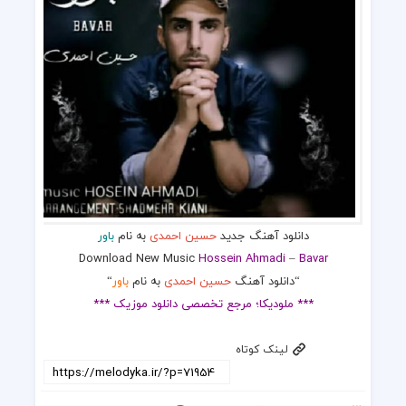
دانلود آهنگ جدید
حسین احمدی
به نام
باور
Download New Music
Hossein Ahmadi
–
Bavar
“دانلود آهنگ
حسین احمدی
به نام
باور
“
*** ملودیکا؛ مرجع تخصصی دانلود موزیک ***
لینک کوتاه