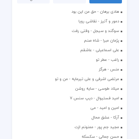
هادی برهان - حق من این بود
دمور و آتیز - نقاشی رویا
سوگند و سیجل - وقتی رفت
پژمان مبرا - شاه صنم
علی اسماعیلی - عاشقم
راغب - عطر تو
منس - هرگز
مرتضی اشرفی و علی تیرمایه - من و تو
میلاد طوسی - سایه روشن
اميد فستيوال - ديپ سنس ۷
امین و امید - می
آرکا - عشق محال
مجید جم پور - ممنونم ازت
حسن جمالی - سکسکه