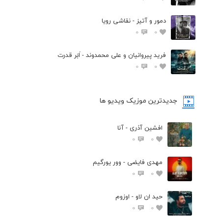
دمور و آتیز - نقاشی رویا
0
0
فرید پیروانیان و علی محمدوند - اَبَر قدرت
0
0
جدیدترین موزیک ویدیو ها
افشین آذری - آنا
0
0
مهدی فایضی - وور یورگیم
0
0
حید ان لاو - اوزوم
0
0