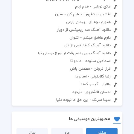
فاتح نورایی - قدم زدم
افشین صادقپور - دعایم کن حسین
هنوزم بچه ای - پیمان زارعی
دانلود آهنگ صد ریمیکس از دویار
دارم عاشق میشم - اشوان
دانلود آهنگ کافه قمی از دی
دانلود آهنگ ببین دلم رفت از تورج توسلی نیا
اسماعیل ستوده - ما دو تا
فرزا فروتن - مطمئن باش
رضا گلابتونی - اسالومه
والایار - گیسو کمند
احسان افشارپور - ناپدید
سینا سرلک - این حق ما نبوده دنیا
محبوبترین موسیقی ها
هفته
ماه
سال