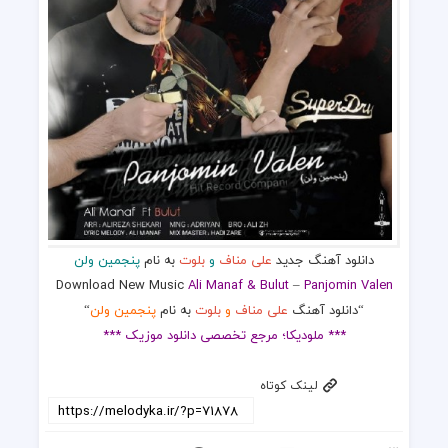
دانلود آهنگ جدید
علی مناف
و
بلوت
به نام
پنجمین ولن
Download New Music
Ali Manaf & Bulut
–
Panjomin Valen
“دانلود آهنگ
علی مناف
و
بلوت
به نام
پنجمین ولن
“
*** ملودیکا؛ مرجع تخصصی دانلود موزیک ***
لینک کوتاه