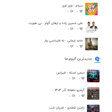
سیام - اوی اوی
0
0
علی حسین زاده و ارهان گولر - بی هویت
0
0
حامد ایمانی - نه فایداسی وار
0
0
جدیدترین آلبوم ها
دیجی استاد - فیرلس
0
0
آرشیو ماهانه آذر 1404 -
0
0
رامین تفقدی - ضربان شب