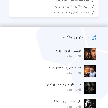
غرور لعنتی - امیر مهدی زاده
محسن یاحقی - یه روز میای
جدیدترین آهنگ ها
افشين اخوان - وداع
0
0
مجید جم پور - ممنونم ازت
0
0
میلاد طوسی - سایه روشن
0
0
علی اسماعیلی - عاشقم
0
0