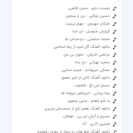
دوست دارم - حسن قانعی
حسین توکلی - من و ببخش
اشكان مهدوى - مهم نيست
کیارش متوسل - ای خدا
محمد حشمتی - دردمندان بلا
دانلود آهنگ گل امید از رضا اسلامی
مرتضی اشرفی - نمون بی من
سعید تهرانی - دل بده
مشکی میپوشم - مجید سنایی
دانلود آهنگ الکی از امیر ماهور
حسام اس اچ - قضاوت
رضا یزدانی - امپراطور دیوونه ها
بد شو باهام - متین صفوی
دانلود آهنگ طعم تلخ از محمدعلی وزیری
مسیح و آرش ای پی - طوفان
افشین آذری - آنا
دانلود آهنگ خط های رو دیوار از بهروز روهنده