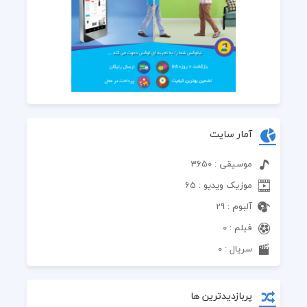
آمار سایت
موسیقی : 3650
موزیک ویدیو : 65
آلبوم : 29
فیلم : 0
سریال : 0
پربازدیدترین ها