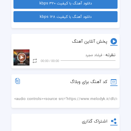
دانلود آهنگ با کیفیت 320 kbps
جون بخوای میده برات اونی که همسفرته
دانلود آهنگ با کیفیت 128 kbps
آخه اون چشات مرگ نداره
پخش آنلاین آهنگ
چجوری دلم کم نیاره 
نظرته
- فرشاد مجرد
00:00
/
00:00
اگه سهم من باشه قلبت 
یه شهرم جلوم کم میاره 
کد آهنگ برای وبلاگ
بهم زل بزن هول بشه این دلم 
ندزدی نگاتو میگیره دلم 
اشتراک گذاری