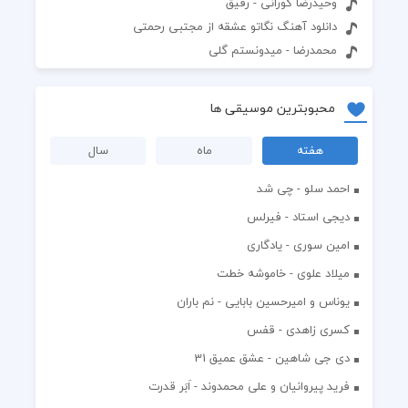
وحیدرضا گورانی - رفیق
دانلود آهنگ نگاتو عشقه از مجتبی رحمتی
محمدرضا - میدونستم گلی
محبوبترین موسیقی ها
هفته
ماه
سال
احمد سلو - چی شد
دیجی استاد - فیرلس
امین سوری - یادگاری
میلاد علوی - خاموشه خطت
یوناس و امیرحسین بابایی - نم باران
کسری زاهدی - قفس
دی جی شاهین - عشق عمیق 31
فرید پیروانیان و علی محمدوند - اَبَر قدرت