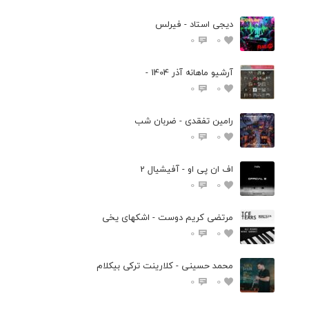
دیجی استاد - فیرلس
0
0
آرشیو ماهانه آذر 1404 -
0
0
رامین تفقدی - ضربان شب
0
0
اف ان پی او - آفیشیال 2
0
0
مرتضی کریم دوست - اشکهای یخی
0
0
محمد حسینی - کلارینت ترکی بیکلام
0
0