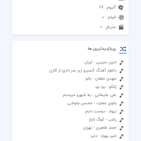
آلبوم : 29
فیلم : 0
سریال : 0
پربازدیدترین ها
امین حبیبی - ایران
دانلود آهنگ کسیرو زیر سر داری از کارن
مهدی ماهان - باتو
زانکو - برد برد
علی علیخانی - یه شهرو میبندم
بانوی عمارت - محسن چاوشی
نیواد - دوست دارم
راغب - کوگ تاراز
احمد طاهری - تهران
امیر بهراد - دلبر