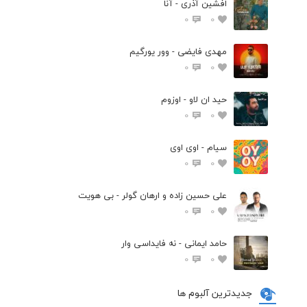
افشین آذری - آنا
0
0
مهدی فایضی - وور یورگیم
0
0
حید ان لاو - اوزوم
0
0
سیام - اوی اوی
0
0
علی حسین زاده و ارهان گولر - بی هویت
0
0
حامد ایمانی - نه فایداسی وار
0
0
جدیدترین آلبوم ها