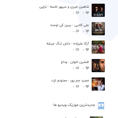
شاهین میری و سپهر خلسه - تراپی
0
0
علی کاتبی - ببین کی اومده
0
0
آرکا علیزاده - دلش تنگ میشه
0
0
افشين اخوان - وداع
0
0
مجید جم پور - ممنونم ازت
0
0
جدیدترین موزیک ویدیو ها