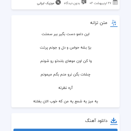
۲۶ اردیبهشت ۰۲
بدون دیدگاه
موزیک ایرانی
متن ترانه
این دلمو دست بگیر ببر سمتت
بزا بشه حواس و دل و جونم پرتت
وا کن اون موهای بلندتو رو شونم 
چشات بگن نرو منم بگم میمونم
آره نظرته
یه میز یه شمع یه من که خوب الان بغلته
بشینی یه چند ساعت با اونی که دربه درته
دانلود آهنگ
بچینم شب تا صبح گل برات نظرته 