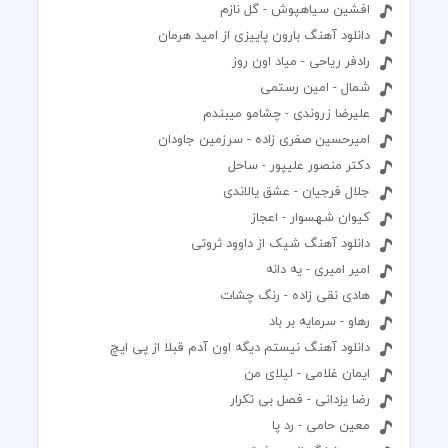
افشین سیاهپوش - گل نازم
دانلود آهنگ بارون پاییزی از امید هرمان
رادفر ریاحی - میاد اون روز
شمال - امین رستمی
علیرضا زروندی - چشامو میبندم
امیرحسین صفری زاده - سرزمین جاودان
دکتر منصور علیپور - ساحل
جلال فرجیان - عشق یالاندی
کیوان شهسوار - اعجاز
دانلود آهنگ شیک از داوود ثروتی
امیر امیری - یه دانه
هادی نقی زاده - رنگ چشات
رهاو - سرمایه بر باد
دانلود آهنگ نیستم دیگه اون آدم قبلا از پی ایچ
ایمان غلامی - لیلای من
رضا یزدانی - فصل بی تکرار
معین حامی - رد پا