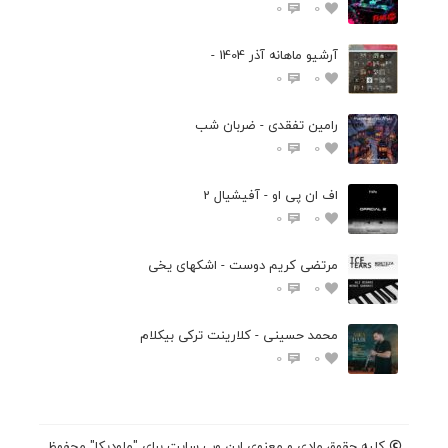
0
0
آرشیو ماهانه آذر 1404 -
0
0
رامین تفقدی - ضربان شب
0
0
اف ان پی او - آفیشیال 2
0
0
مرتضی کریم دوست - اشکهای یخی
0
0
محمد حسینی - کلارینت ترکی بیکلام
0
0
کلیه حقوق مادی و معنوی این وب سایت برای "ملودیکا" محفوظ