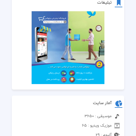
تبلیغات
آمار سایت
موسیقی : 3650
موزیک ویدیو : 65
آلبوم : 29