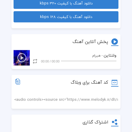
دانلود آهنگ با کیفیت 320 kbps
دانلود آهنگ با کیفیت 128 kbps
پخش آنلاین آهنگ
چشماتو ببند ای 
ولنتاین
- هیرام
00:00
/
00:00
سورپرایز میشی هی
دزدکی نگا نکن میگم که وا کنی کی 
کد آهنگ برای وبلاگ
میخوام همه بدونن
تویی یکی یدونم 
اشتراک گذاری