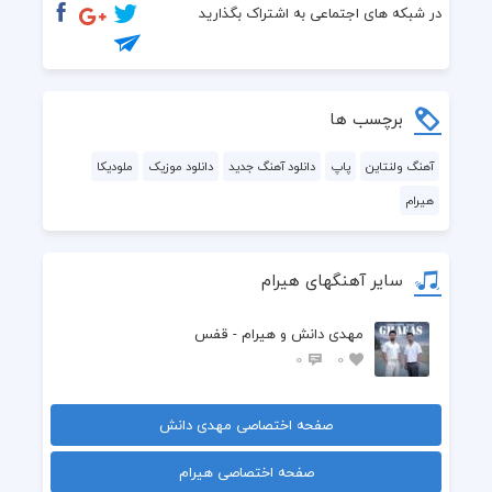
یه چیزی بهت میدم همیشه پیشت بمونه
در شبکه های اجتماعی به اشتراک بگذارید
برچسب ها
تویی همونکه ماهی به  شبام میتابی
آهنگ ولنتاین
پاپ
دانلود آهنگ جدید
دانلود موزیک
ملودیکا
هیرام
نمیشه جات بگیرم هیشکیو اشتباهی
سایر آهنگهای هیرام
تو یی دلخواهم  دلبرو نابم 
مهدی دانش و هیرام - قفس
همه هان و بله هستندو تویی جانم
0
0
صفحه اختصاصی مهدی دانش
صفحه اختصاصی هیرام