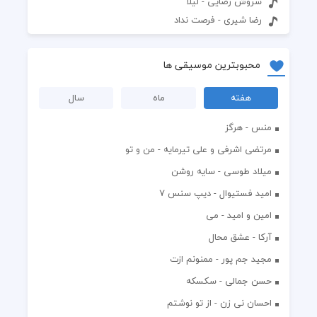
سروش رضایی - لیلا
رضا شیری - فرصت نداد
محبوبترین موسیقی ها
هفته
ماه
سال
منس - هرگز
مرتضی اشرفی و علی تیرمایه - من و تو
میلاد طوسی - سایه روشن
اميد فستيوال - ديپ سنس ۷
امین و امید - می
آرکا - عشق محال
مجید جم پور - ممنونم ازت
حسن جمالی - سکسکه
احسان نی زن - از تو نوشتم