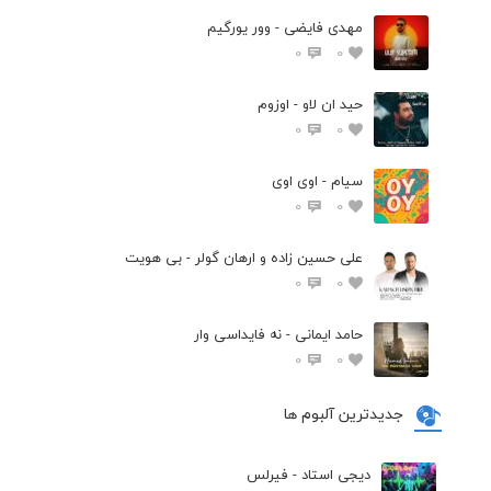
مهدی فایضی - وور یورگیم
0
0
حید ان لاو - اوزوم
0
0
سیام - اوی اوی
0
0
علی حسین زاده و ارهان گولر - بی هویت
0
0
حامد ایمانی - نه فایداسی وار
0
0
جدیدترین آلبوم ها
دیجی استاد - فیرلس