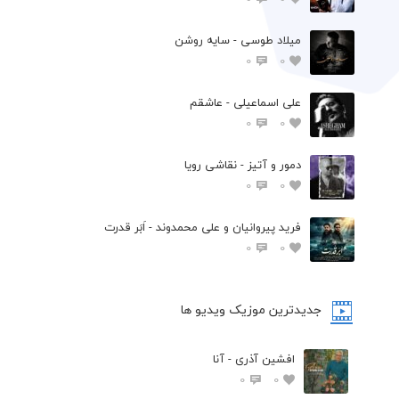
میلاد طوسی - سایه روشن
0
0
علی اسماعیلی - عاشقم
0
0
دمور و آتیز - نقاشی رویا
0
0
فرید پیروانیان و علی محمدوند - اَبَر قدرت
0
0
جدیدترین موزیک ویدیو ها
افشین آذری - آنا
0
0