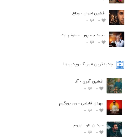
افشين اخوان - وداع
0
0
مجید جم پور - ممنونم ازت
0
0
جدیدترین موزیک ویدیو ها
افشین آذری - آنا
0
0
مهدی فایضی - وور یورگیم
0
0
حید ان لاو - اوزوم
0
0