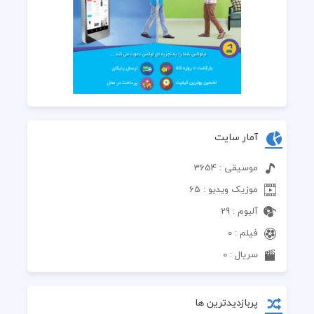
آمار سایت
موسیقی : 3654
موزیک ویدیو : 65
آلبوم : 29
فیلم : 0
سریال : 0
پربازدیدترین ها