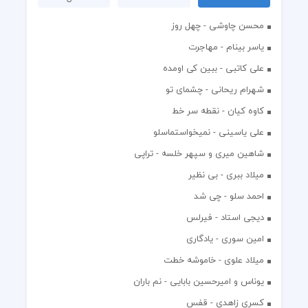
محسن چاوشی - چهل روز
یاسر بینام - مهاجرت
علی کاتبی - ببین کی اومده
شهرام ریحانی - چشمای تو
کاوه کیان - نقطه سر خط
علی یاسینی - نمیخواستماسلو
شاهین میری و سپهر خلسه - تراپی
میلاد ببری - بی نظیر
احمد سلو - چی شد
دیجی استاد - فیرلس
امین سوری - یادگاری
میلاد علوی - خاموشه خطت
یوناس و امیرحسین بابایی - نم باران
کسری زاهدی - قفس