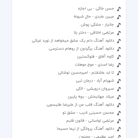
حسن خاکی - بی اجازه
مبین عابدی - حال شبونه
جانیار - مشکی پوش
مرتضی اخلاقی - دختر بلا
دانلود آهنگ دلم یک عشق میخواهد از نوید غیاثی
دانلود آهنگ برگردون از روهام دسترسی
کاوه آفاق - فلوکستین
رضا اسدی - موج موهات
تا ابد عاشقتم - امیرحسین نوشالی
شهرام آراد - درمان تبی
سیروان درویشی - الکی
میلاد جهانبخش - بچه پایین
دانلود آهنگ قلب من از علیرضا طلیسچی
محسن حسینی ادیب - عشق تو‌
مرتضی لواسانی - قانون قلبم
دانلود آهنگ پروانگی از نیما مسیحا
امیر عظیمی - مجنون