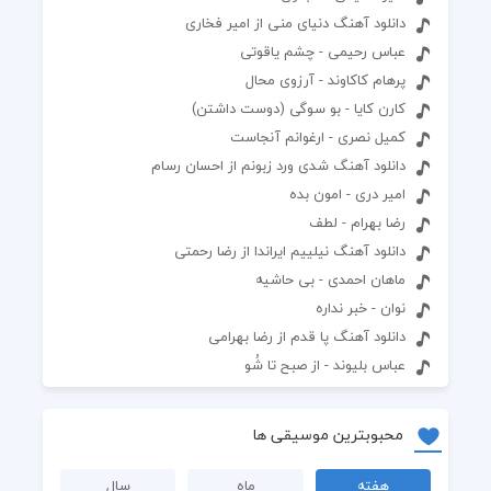
دانلود آهنگ دنیای منی از امیر فخاری
عباس رحیمی - چشم یاقوتی
پرهام کاکاوند - آرزوی محال
کارن کایا - بو سوگی (دوست داشتن)
کمیل نصری - ارغوانم آنجاست
دانلود آهنگ شدی ورد زبونم از احسان رسام
امیر دری - امون بده
رضا بهرام - لطف
دانلود آهنگ نیلییم ایراندا از رضا رحمتی
ماهان احمدی - بی حاشیه
نوان - خبر نداره
دانلود آهنگ پا قدم از رضا بهرامی
عباس بلیوند - از صبح تا شُو
محبوبترین موسیقی ها
هفته
ماه
سال