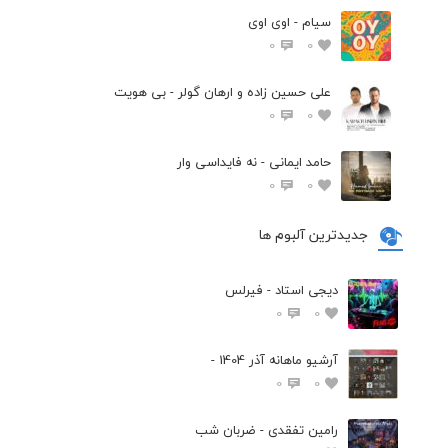
سیام - اوی اوی
0
0
علی حسین زاده و ارهان گولر - بی هویت
0
0
حامد ایمانی - نه فایداسی وار
0
0
جدیدترین آلبوم ها
دیجی استاد - فیرلس
0
0
آرشیو ماهانه آذر 1404 -
0
0
رامین تفقدی - ضربان شب