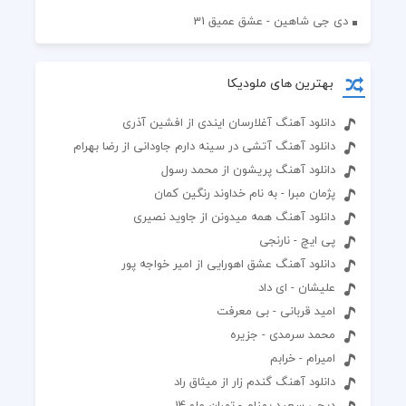
دی جی شاهین - عشق عمیق 31
بهترین های ملودیکا
دانلود آهنگ آغلارسان ايندی از افشین آذری
دانلود آهنگ آتشی در سینه دارم جاودانی از رضا بهرام
دانلود آهنگ پریشون از محمد رسول
پژمان مبرا - به نام خداوند رنگین کمان
دانلود آهنگ همه میدونن از جاوید نصیری
پی ایچ - نارنجی
دانلود آهنگ عشق اهورایی از امیر خواجه پور
علیشان - ای داد
امید قربانی - بی معرفت
محمد سرمدی - جزیره
امیرام - خرابم
دانلود آهنگ گندم زار از میثاق راد
دیجی سعید بهنام - تهران ملو 14