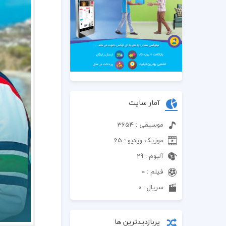
آمار سایت
موسیقی : 3654
موزیک ویدیو : 65
آلبوم : 29
فیلم : 0
سریال : 0
پربازدیدترین ها