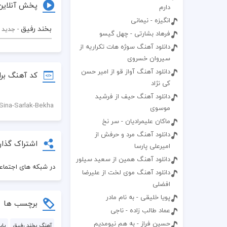
پخش آنلاین
دارم
انگیزه - نیمانی
بخند رفیق
- جدید 
فرهاد بشارتی - چهل گیسو
دانلود آهنگ سوژه هات تکراریه از
سیروان خسروی
دانلود آهنگ آواز قو از امیر حسن
کد آهنگ برا
کی نژاد
دانلود آهنگ حیف از فرشید
موسوی
ماکان علیمرادیان - سر نخ
دانلود آهنگ مرد و حرفش از
اشتراک گذار
امیرعلی پارسا
دانلود آهنگ همین از سعید سیلور
در شبکه های اجتماعی
دانلود آهنگ موی لخت از علیرضا
افضلی
پویا خلیقی - به نام مادر
برچسب ها
عماد طالب زاده - ناجی
حسین فراز - به هم نیومدیم
آهنگ بخند رفیق
پا