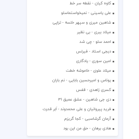
کاوه کیان - نقطه سر خط
علی یاسینی - نمیخواستماسلو
شاهین میری و سپهر خلسه - تراپی
میلاد ببری - بی نظیر
احمد سلو - چی شد
دیجی استاد - فیرلس
امین سوری - یادگاری
میلاد علوی - خاموشه خطت
یوناس و امیرحسین بابایی - نم باران
کسری زاهدی - قفس
دی جی شاهین - عشق عمیق 31
فرید پیروانیان و علی محمدوند - اَبَر قدرت
آرمان گرشاسبی - کجا گریزم
هادی برهان - حق من این بود