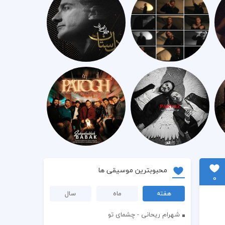
محبوبترین موسیقی ها
0
هفته
ماه
سال
شهرام ریحانی - چشمای تو