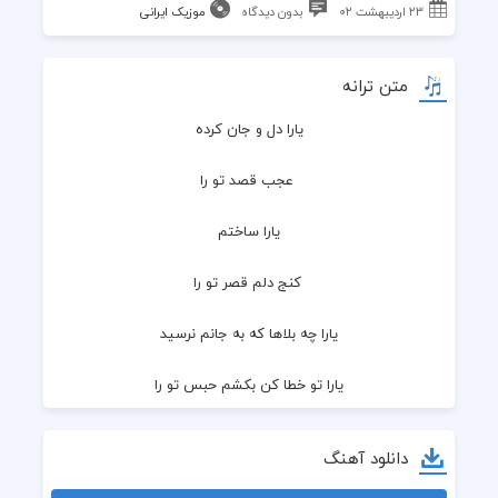
۲۳ اردیبهشت ۰۲
بدون دیدگاه
موزیک ایرانی
متن ترانه
یارا دل و جان کرده
 عجب قصد تو را
یارا ساختم
 کنج دلم قصر تو را
یارا چه بلاها که به جانم نرسید
یارا تو خطا کن بکشم حبس تو را
نرنجان دل این عاشقه رسوایت را
دانلود آهنگ
بپوشان ز همه جنگل موهایت را