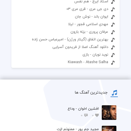
استاد ایرج - هم نفس
دی جی مری - قری مری 03
ایوان باند - نوش جان
مهدی اسلامی قجور - لیلا
عرفان پروری - بزنه بارون
بهترین اتفاق (گیتار ورژن) - امیرعباس حسن زاده
دانلود آهنگ اصلا از فریدون آسرایی
نوید نویان - بازی
Kiawash - Atashe Salha
جدیدترین آهنگ ها
افشين اخوان - وداع
0
0
مجید جم پور - ممنونم ازت