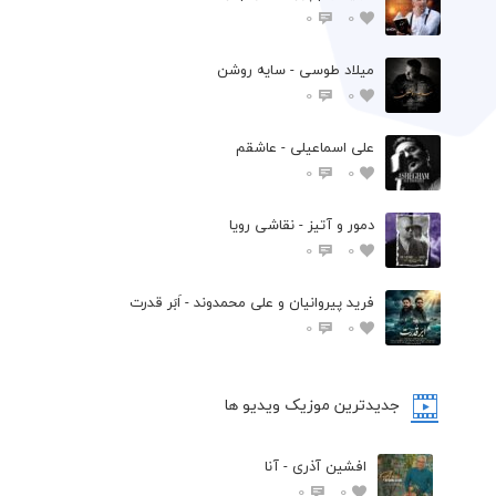
0
0
میلاد طوسی - سایه روشن
0
0
علی اسماعیلی - عاشقم
0
0
دمور و آتیز - نقاشی رویا
0
0
فرید پیروانیان و علی محمدوند - اَبَر قدرت
0
0
جدیدترین موزیک ویدیو ها
افشین آذری - آنا
0
0