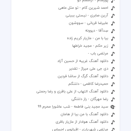
احمد شیرین کام - تو مثل ماهی
آرین صابری - نیستی ببینی
علیرضا قربانی - سووشون
سِدآقا - دیوونه
بیا با من - مازیار کریم زاده
زیر حکم - مجید خراطها
مرتضی باب -
دانلود آهنگ غریبه از حسین آزاد
دی جی علی میراژ - تقدیر
دانلود آهنگ گرگ از ساشا فردین
حمیدرضا کاظمی - دلتنگم
دانلود آهنگ التهاب از علی باقری و رضا رحمتی
رضا مهرگان - راز دلتنگی
سید مجید بنی فاطمه - شب عاشورا محرم 99
دانلود آهنگ با من بیا از هامان
دانلود آهنگ هوادار از مازیار باقری
مرتضی شهریاری - اقیانوس احساس