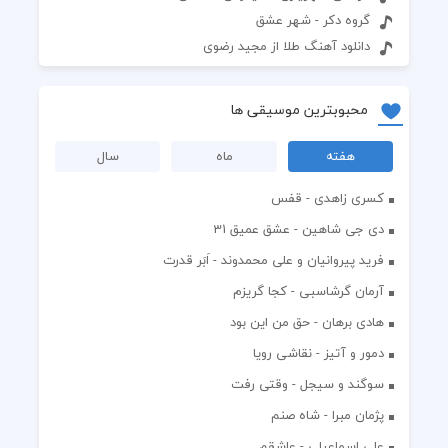
گروه دکر - شهر عشق
دانلود آهنگ طلا از مجید رضوی
محبوبترین موسیقی ها
هفته
ماه
سال
کسری زاهدی - قفس
دی جی شاهین - عشق عمیق 31
فرید پیروانیان و علی محمدوند - اَبَر قدرت
آرمان گرشاسبی - کجا گریزم
هادی برهان - حق من این بود
دمور و آتیز - نقاشی رویا
سوگند و سیجل - وقتی رفت
پژمان مبرا - شاه صنم
علی اسماعیلی - عاشقم