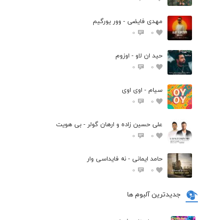
مهدی فایضی - وور یورگیم
0
0
حید ان لاو - اوزوم
0
0
سیام - اوی اوی
0
0
علی حسین زاده و ارهان گولر - بی هویت
0
0
حامد ایمانی - نه فایداسی وار
0
0
جدیدترین آلبوم ها