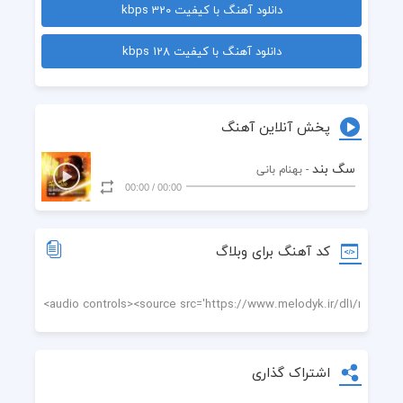
دانلود آهنگ با کیفیت 320 kbps
شدم در به در کوی تو من دریابم
دانلود آهنگ با کیفیت 128 kbps
عشق دلخواه من و ماه من و مهتابم
نرنجان دل این عاشقه رسوایت را
پخش آنلاین آهنگ
بپوشان ز همه جنگل موهایت را
سگ بند
- بهنام بانی
00:00
/
00:00
شدم در به در کوی تو من دریابم
عشق دلخواه من و ماه من و مهتابم
کد آهنگ برای وبلاگ
خدا کند تب کند جان بیمارم
ببینمت که شدی تو پرستارم
به درد عشق مبتلا شد دل زارم
اشتراک گذاری