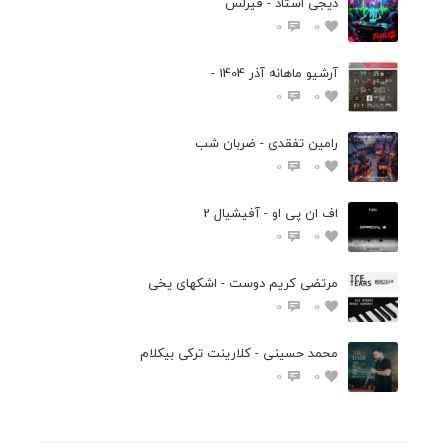
دیجی استاد - فیرلس
0
0
آرشیو ماهانه آذر 1404 -
0
0
رامین تفقدی - ضربان شب
0
0
اف ان پی او - آفیشیال 2
0
0
مرتضی کریم دوست - اشکهای یخی
0
0
محمد حسینی - کلارینت ترکی بیکلام
0
0