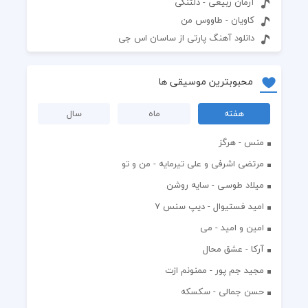
آرمان ربیعی - دلتنگی
کاویان - طاووس من
دانلود آهنگ پارتی از ساسان اس جی
محبوبترین موسیقی ها
هفته
ماه
سال
منس - هرگز
مرتضی اشرفی و علی تیرمایه - من و تو
میلاد طوسی - سایه روشن
اميد فستيوال - ديپ سنس ۷
امین و امید - می
آرکا - عشق محال
مجید جم پور - ممنونم ازت
حسن جمالی - سکسکه