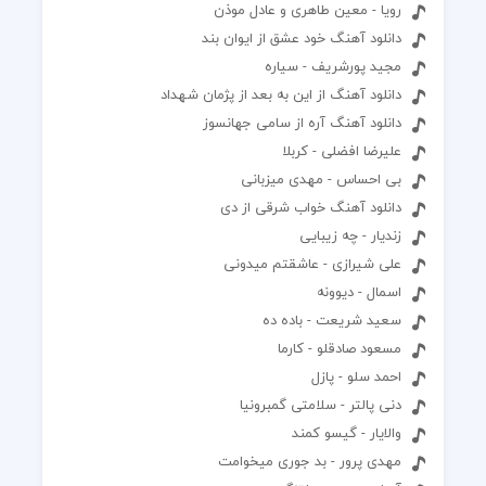
رویا - معین طاهری و عادل موذن
دانلود آهنگ خود عشق از ایوان بند
مجید پورشریف - سیاره
دانلود آهنگ از این به بعد از پژمان شهداد
دانلود آهنگ آره از سامی جهانسوز
علیرضا افضلی - کربلا
بی احساس - مهدی میزبانی
دانلود آهنگ خواب شرقی از دی
زندیار - چه زیبایی
علی شیرازی - عاشقتم‌ میدونی
اسمال - دیوونه
سعید شریعت - باده ده
مسعود صادقلو - کارما
احمد سلو - پازل
دنی پالتر - سلامتی گمبرونیا
والایار - گیسو کمند
مهدی پرور - بد جوری میخوامت