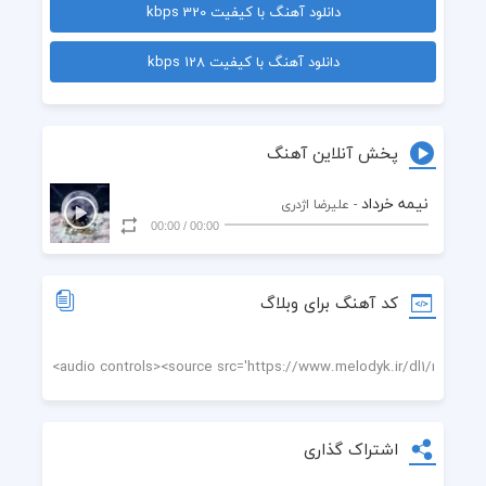
دانلود آهنگ با کیفیت 320 kbps
تا ظهور تو عدالت را فریاد کشیدم
دانلود آهنگ با کیفیت 128 kbps
تیغ در معرکه بر ظلمت و بیداد کشیم
ما از آغاز به نام تو به پا خواسته ایم
پخش آنلاین آهنگ
انتظار فرج از نیمه ی خرداد کشیم
نیمه خرداد
- علیرضا اژدری
00:00
/
00:00
کاخ شب از زهق الباطل تو منشق است
میرسی ای که وجودت همه جا الحق است
کد آهنگ برای وبلاگ
نور را آنکه قسم خورد که خاموش کند
باید اکنون به صدای قدمش گوش کند
عطرت آرامش فردای جهان خواهد شد
اشتراک گذاری