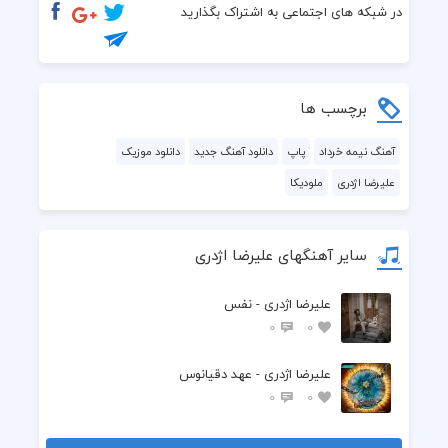
آری این وعده ی حق است چنین خواهد شد
در شبکه های اجتماعی به اشتراک بگذارید
بعد از آن مبدا تاریخ جهان دیدن اوست
آری آغاز زمان، لحظه خندیدن اوست
برچسب ها
آهنگ نیمه خرداد
پاپ
دانلود آهنگ جدید
دانلود موزیک
علیرضا اژدری
ملودیکا
سایر آهنگهای علیرضا اژدری
علیرضا اژدری - نفس
0
0
علیرضا اژدری - عهد دقیانوس
0
0