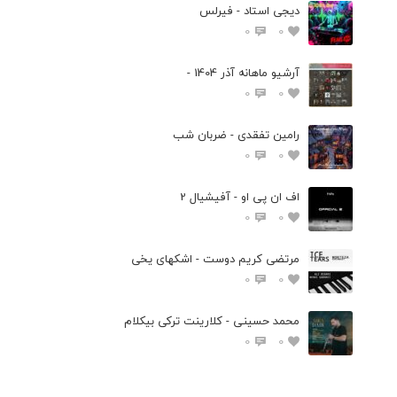
دیجی استاد - فیرلس
0
0
آرشیو ماهانه آذر 1404 -
0
0
رامین تفقدی - ضربان شب
0
0
اف ان پی او - آفیشیال 2
0
0
مرتضی کریم دوست - اشکهای یخی
0
0
محمد حسینی - کلارینت ترکی بیکلام
0
0