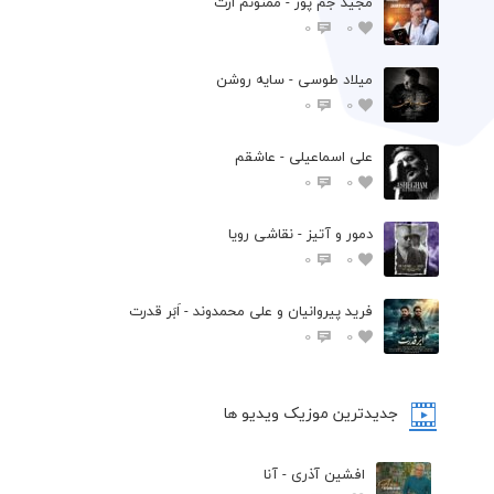
مجید جم پور - ممنونم ازت
0
0
میلاد طوسی - سایه روشن
0
0
علی اسماعیلی - عاشقم
0
0
دمور و آتیز - نقاشی رویا
0
0
فرید پیروانیان و علی محمدوند - اَبَر قدرت
0
0
جدیدترین موزیک ویدیو ها
افشین آذری - آنا