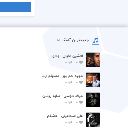
جدیدترین آهنگ ها
افشين اخوان - وداع
0
0
مجید جم پور - ممنونم ازت
0
0
میلاد طوسی - سایه روشن
0
0
علی اسماعیلی - عاشقم
0
0