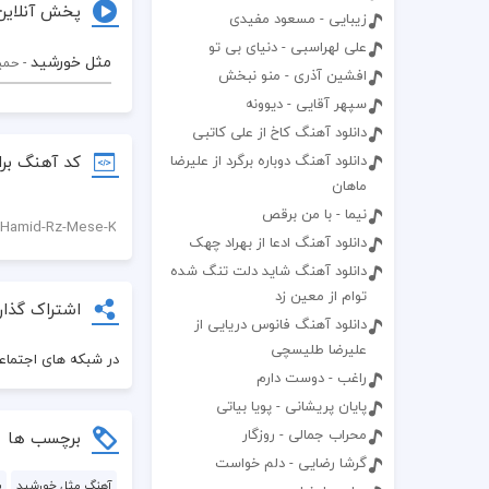
پخش آنلاین
زیبایی - مسعود مفیدی
علی لهراسبی - دنیای بی تو
مثل خورشید
- حمی
افشین آذری - منو نبخش
سپهر آقایی - دیوونه
دانلود آهنگ کاخ از علی کاتبی
کد آهنگ برا
دانلود آهنگ دوباره برگرد از علیرضا
ماهان
نیما - با من برقص
دانلود آهنگ ادعا از بهراد چهک
دانلود آهنگ شاید دلت تنگ شده
توام از معین زد
اشتراک گذار
دانلود آهنگ فانوس دریایی از
علیرضا طلیسچی
در شبکه های اجتماعی
راغب - دوست دارم
پایان پریشانی - پویا بیاتی
محراب جمالی - روزگار
برچسب ها
گرشا رضایی - دلم خواست
آهنگ مثل خورشید
پ