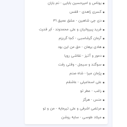
یوناس و امیرحسین بابایی - نم باران
کسری زاهدی - قفس
دی جی شاهین - عشق عمیق 31
فرید پیروانیان و علی محمدوند - اَبَر قدرت
آرمان گرشاسبی - کجا گریزم
هادی برهان - حق من این بود
دمور و آتیز - نقاشی رویا
سوگند و سیجل - وقتی رفت
پژمان مبرا - شاه صنم
علی اسماعیلی - عاشقم
راغب - عطر تو
منس - هرگز
مرتضی اشرفی و علی تیرمایه - من و تو
میلاد طوسی - سایه روشن