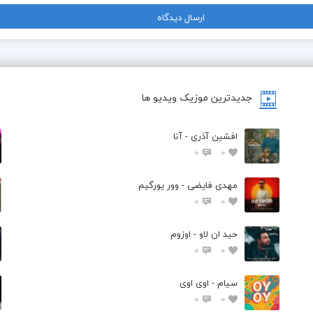
جدیدترین موزیک ویدیو ها
افشین آذری - آنا
0
0
مهدی فایضی - وور یورگیم
0
0
حید ان لاو - اوزوم
0
0
سیام - اوی اوی
0
0