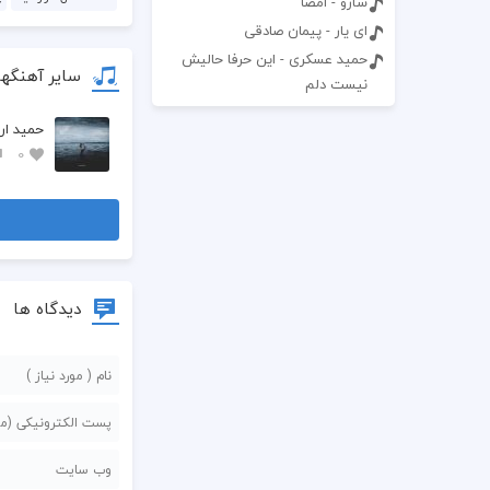
سارو - امضا
ای یار - پیمان صادقی
حمید عسکری - این حرفا حالیش
سایر آهنگها
نیست دلم
حمید ار 
0
دیدگاه ها