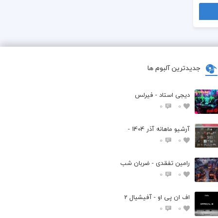
جدیدترین آلبوم ها
دیجی استاد - فیرلس
0
0
آرشیو ماهانه آذر 1404 -
0
0
رامین تفقدی - ضربان شب
0
0
اف ان پی او - آفیشیال 2
0
0