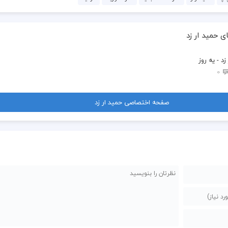
ی حمید ار زد
زد - یه روز
0
صفحه اختصاصی حمید ار زد