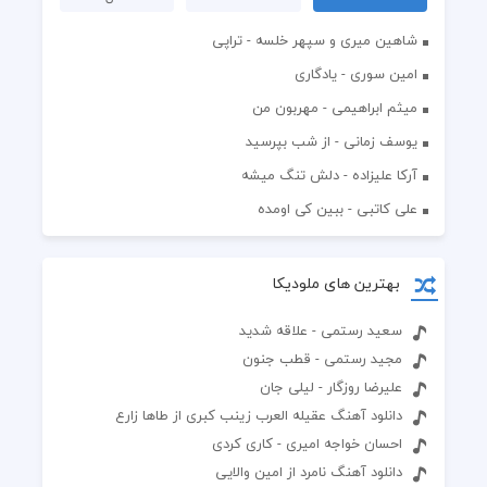
شاهین میری و سپهر خلسه - تراپی
امین سوری - یادگاری
میثم ابراهیمی - مهربون من
یوسف زمانی - از شب بپرسید
آرکا علیزاده - دلش تنگ میشه
علی کاتبی - ببین کی اومده
بهترین های ملودیکا
سعید رستمی - علاقه شدید
مجید رستمی - قطب جنون
علیرضا روزگار - لیلی جان
دانلود آهنگ عقیله العرب زینب کبری از طاها زارع
احسان خواجه امیری - کاری کردی
دانلود آهنگ نامرد از امین والایی