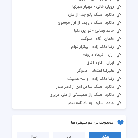
رویای خالی - مهیار مهرنیا
دانلود آهنگ بگو چته از علن
دانلود آهنگ دل بده از آراز موسوی
حامد وهابی - تو این دنیا
ماهان آگاه - سوگند
رضا ملک زاده - بیقرار توام
آرزو - فرهاد داروغه
ایران - کاوه آفاق
علیرضا اعتماد - جادوگر
رضا ملک زاده - واسه همیشه
دانلود آهنگ ساحل امن از ناصر صدر
دانلود آهنگ راز همیشگی از علی عزیزی
حامد آساره - به باد نامه بدم
محبوبترین موسیقی ها
هفته
ماه
سال