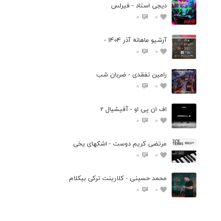
دیجی استاد - فیرلس
0
0
آرشیو ماهانه آذر 1404 -
0
0
رامین تفقدی - ضربان شب
0
0
اف ان پی او - آفیشیال 2
0
0
مرتضی کریم دوست - اشکهای یخی
0
0
محمد حسینی - کلارینت ترکی بیکلام
0
0