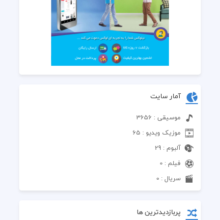
آمار سایت
موسیقی : 3656
موزیک ویدیو : 65
آلبوم : 29
فیلم : 0
سریال : 0
پربازدیدترین ها