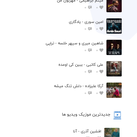
میثم ابراهیمی - مهربون من
0
0
امین سوری - یادگاری
0
0
شاهین میری و سپهر خلسه - تراپی
0
0
علی کاتبی - ببین کی اومده
0
0
آرکا علیزاده - دلش تنگ میشه
0
0
جدیدترین موزیک ویدیو ها
افشین آذری - آنا