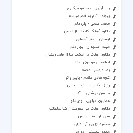
رضا آبزین - دستمو میگیری
پیوند - آدم به آدم میرسه
محمد فتحی - وای دلم
دانلود آهنگ گادفادر از اویس
ارسلان - اختر آسمانی
میثم حسابدان - بهار دلم
دانلود آهنگ یه امشب بیا از حامد رمضان
ابوالفضل موسوی - بابا
رضا دردسر - دخمه
کاوه هادی مقدم - پاییز و تو
راز (رمیکس) - مازیار عصری
محسن بهشتی - الله
همایون مولایی - وای نگو
دانلود آهنگ بی معرفت از کیا سلطانی
شهریار - منو ببخش
محمود اچ پی آر - دژاوو
مهدی بهشتی - دوری