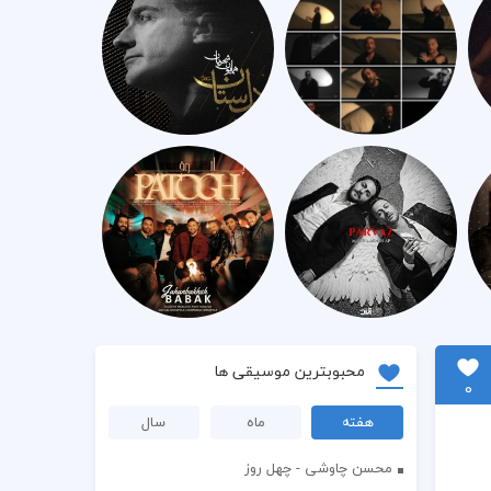
محبوبترین موسیقی ها
0
هفته
ماه
سال
محسن چاوشی - چهل روز