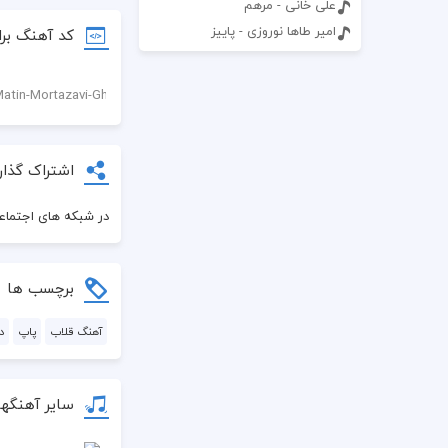
علی خانی - مرهم
امیر طاها نوروزی - پاییز
کد آهنگ برا
اشتراک گذار
در شبکه های اجتماعی
برچسب ها
آهنگ قلاب
پاپ
د
سایر آهنگه