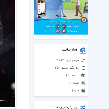
آمار سایت
موسیقی : 3654
موزیک ویدیو : 65
آلبوم : 29
فیلم : 0
سریال : 0
پربازدیدترین ها