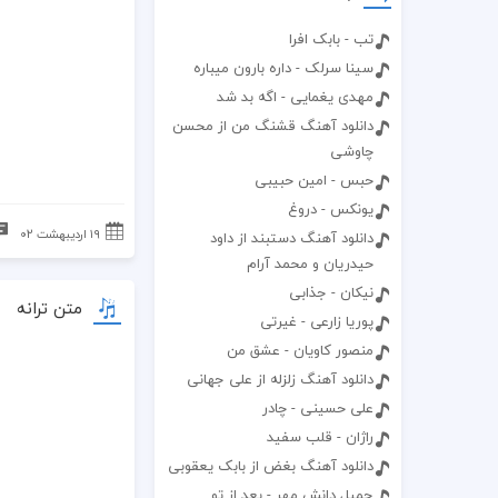
تب - بابک افرا
سینا سرلک - داره بارون میباره
مهدی یغمایی - اگه بد شد
دانلود آهنگ قشنگ من از محسن
چاوشی
حبس - امین حبیبی
یونکس - دروغ
۱۹ اردیبهشت ۰۲
دانلود آهنگ دستبند از داود
حیدریان و محمد آرام
نیکان - جذابی
متن ترانه
پوریا زارعی - غیرتی
منصور کاویان - عشق من
دانلود آهنگ زلزله از علی جهانی
علی حسینی - چادر
راژان - قلب سفید
دانلود آهنگ بغض از بابک یعقوبی
جمیل دانش مهر - بعد از تو