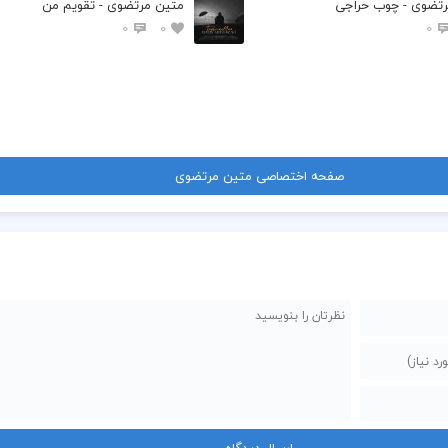
تضوی - چوب حراجی
متین مرتضوی - تقویم من
0
0
0
صفحه اختصاصی متین مرتضوی