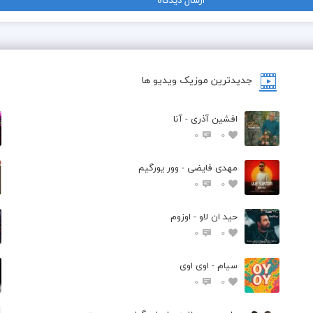
جدیدترین موزیک ویدیو ها
افشین آذری - آنا
0
0
مهدی فایضی - وور یورگیم
0
0
حید ان لاو - اوزوم
0
0
سیام - اوی اوی
0
0