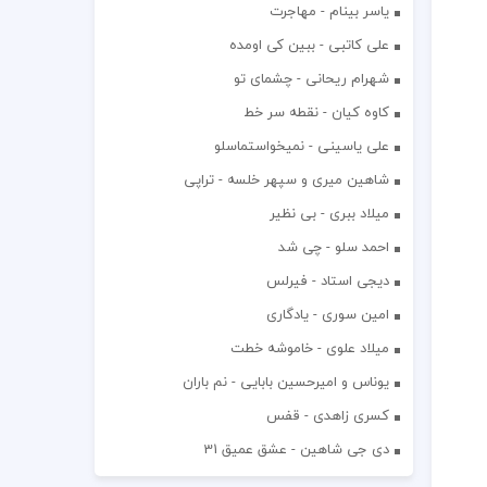
یاسر بینام - مهاجرت
علی کاتبی - ببین کی اومده
شهرام ریحانی - چشمای تو
کاوه کیان - نقطه سر خط
علی یاسینی - نمیخواستماسلو
شاهین میری و سپهر خلسه - تراپی
میلاد ببری - بی نظیر
احمد سلو - چی شد
دیجی استاد - فیرلس
امین سوری - یادگاری
میلاد علوی - خاموشه خطت
یوناس و امیرحسین بابایی - نم باران
کسری زاهدی - قفس
دی جی شاهین - عشق عمیق 31