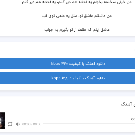
  من خیلی سختمه بخوام یه لحظه هم دیر کنم، یه لحظه هم دیر کنم
  من عاشقم عاشق تو، مثل یه ماهی توی آب
  عاشق اینم که فقط، از تو بگیرم یه جواب
  قلبمو هدیه می کنم، به موج چشمای سیات
  این شال قرمزت گلم،  خیلی به صورتت میاد
دانلود آهنگ با کیفیت 320 kbps
  ساحل تنهایی من، غرقه تو اقیانوس تو،
دانلود آهنگ با کیفیت 128 kbps
  برای شب نشینی من، لازم دارم فانوستو
  یکی یه دونه ی دلم، تو کل قلبم جا شدی
 آهنگ
  برای کشتی دلم، یه جوری ناخدا شدی
وی
00:00
/
00:00