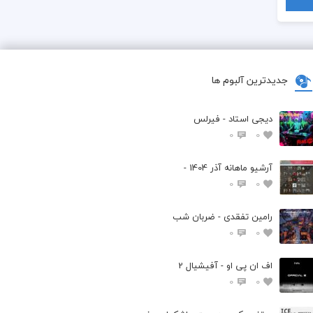
جدیدترین آلبوم ها
دیجی استاد - فیرلس
0
0
آرشیو ماهانه آذر 1404 -
0
0
رامین تفقدی - ضربان شب
0
0
اف ان پی او - آفیشیال 2
0
0