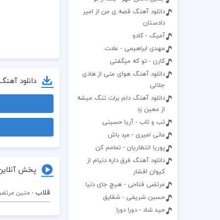
دانلود آهنگ قصه ی من از امیر
دادستان
آمیک - کادو
مهدی ابراهیمی - عادت
کارن - تو که میگفتی
دانلود آهنگ هوای منی از هادی
دانلود آهنگ
جلالی
دانلود آهنگ دلم برات تنگ میشه
از معین زد
تب و تاب - آریا حسینی
مانی امیری - مرد باش
پوریا انتظاریان - تمامم کن
دانلود آهنگ فرق داره دنیام از
پخش آنلاین
کیوان افشار
مرتضی فتاحی - هیچ جای دنیا
قلاب
- متین مرتض
حسین شریفی - شقایق
حید شاد - دورا دورا