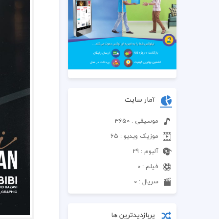
آمار سایت
موسیقی : 3650
موزیک ویدیو : 65
آلبوم : 29
فیلم : 0
سریال : 0
پربازدیدترین ها