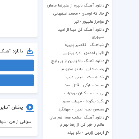
دانلود آهنگ دلهره از علیرضا ماهان
حالا که اومدی - محمد اصفهانی
فرامرز علیپور - تبر
دانلود آهنگ گل مینا از امید
سپهری
شباهنگ - تقصیر پاییزه
دانلود آهنگ
اقبال احمدی - درد بیتویی
دانلود آهنگ بالا پایین از پی ایچ
رضا صادقی - به تو مدیونم
خدا هست - میتی دیپ
محمد مبارکی - قتل عمد
بی حسم - کیان پورتراب
بگید برگرده - مهراب مجرد
پخش آنلاین
محسن نجم الدین - جهانگرد
دانلود آهنگ امشب همه غم های
سراغی از من
- شها
عالم را خبر کن از رضا بهرام
آرمین زارعی - بگو بینم