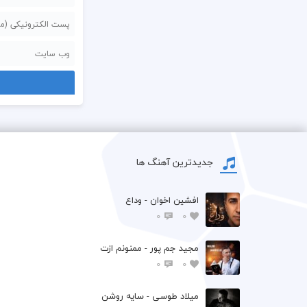
جدیدترین آهنگ ها
افشين اخوان - وداع
0
0
مجید جم پور - ممنونم ازت
0
0
میلاد طوسی - سایه روشن