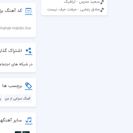
سعید مدرس - ترافیک
صادق رضایی - حرفت حرف نیست
کد آهنگ برا
اشتراک گذار
در شبکه های اجتماعی
برچسب ها
آهنگ سراغی از من
پ
سایر آهنگه