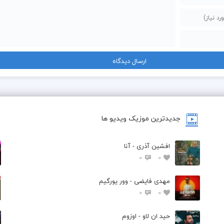
جدیدترین موزیک ویدیو ها
افشین آذری - آنا
0
0
مهدی فایضی - وور یورگیم
0
0
حید ان لاو - اوزوم