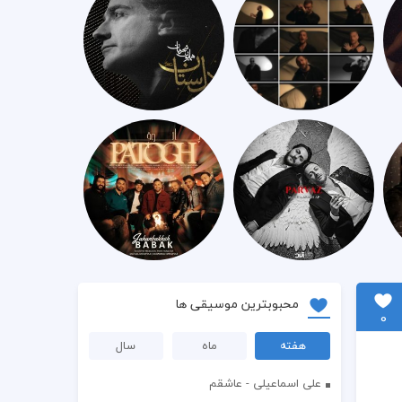
محبوبترین موسیقی ها
0
هفته
ماه
سال
علی اسماعیلی - عاشقم