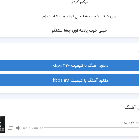
  ترکم کردی
  ولی کاش خوب باشه حال توام همیشه عزیزم
  خیلی خوب یادمه اون چشا قشنگو
  که دیگه ندارمش زدی ترک تو
  به دونه دونه ی خاطراتمون
دانلود آهنگ با کیفیت 320 kbps
  کردی این عشقو تموم
دانلود آهنگ با کیفیت 128 kbps
  کی دیده بزنی سر به حالم
  چی میشه بیای و شب بخوابم
 آهنگ
  بعد تو‌کسی رو ندارم
ب حبیبی
00:00
/
00:00
  که سر بذارم رو شونه هاشم