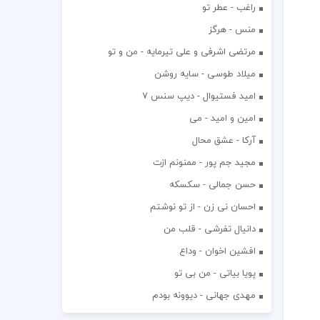
راغب - عطر تو
منس - هرگز
مرتضی اشرفی و علی تیرمایه - من و تو
میلاد طوسی - سایه روشن
اميد فستيوال - ديپ سنس ۷
امین و امید - می
آرکا - عشق محال
مجید جم پور - ممنونم ازت
حسن جمالی - سکسکه
احسان نی زن - از تو نوشتم
دانیال تفرشی - قلب من
افشين اخوان - وداع
پویا بیاتی - من بی تو
مهدی جهانی - دیوونه بودم