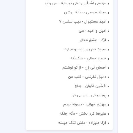
مرتضی اشرفی و علی تیرمایه - من و تو
میلاد طوسی - سایه روشن
اميد فستيوال - ديپ سنس ۷
امین و امید - می
آرکا - عشق محال
مجید جم پور - ممنونم ازت
حسن جمالی - سکسکه
احسان نی زن - از تو نوشتم
دانیال تفرشی - قلب من
افشين اخوان - وداع
پویا بیاتی - من بی تو
مهدی جهانی - دیوونه بودم
علیرضا کرم بخش - مگه جنگه
آرکا علیزاده - دلش تنگ میشه