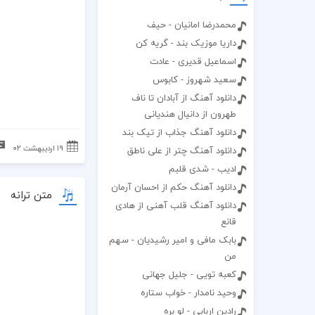
محمدرضا امانیان - حیف
داریا موزیک بند - گریه کن
اسماعیل قدیری - عادت
سعید شهروز - کابوس
دانلود آهنگ از آبادان تا ناف
طهرون از دانیال هندیانی
دانلود آهنگ جذاب از تیک بند
۱۹ اردیبهشت ۰۲
دانلود آهنگ چتر از علی ناطق
ادیب - شدی قلبم
دانلود آهنگ حکم از احسان آرمان
متن ترانه
دانلود آهنگ قلب آهنی از هادی
قانع
بابک مافی و امیر رشیدیان - سهم
من
کعبه تویی - جلیل جهانی
وحید نامدار - خواب ستاره
رادین اربابی - لو بره