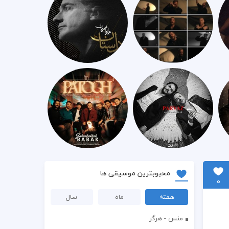
محبوبترین موسیقی ها
0
هفته
ماه
سال
منس - هرگز