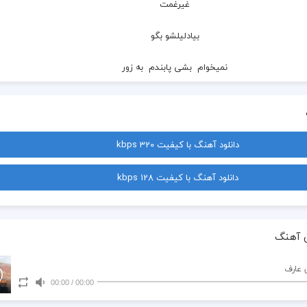
  غیرغمت
  بیادلیلشو بگو
  نمیخوام  بشی پابندم  به زور
  شاید که موندنی شدی
  بشه چشم حسودا کور
دانلود آهنگ با کیفیت 320 kbps
  بیا دلیلشو بگو
دانلود آهنگ با کیفیت 128 kbps
  قدراین فرصتو بدون
  راتو ازم جدانکن
 آهنگ
  نریزی عشقمونو دور
 عارف
00:00
/
00:00
  بی تو هرجا این دلم تنگه