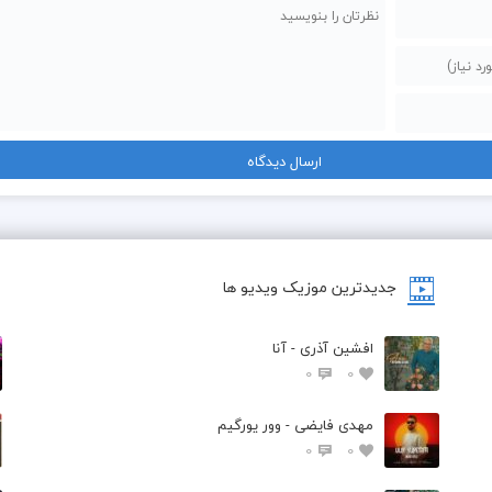
  راتو ازم جدانکن
  نریزی  عشقمونو دور
جدیدترین موزیک ویدیو ها
افشین آذری - آنا
0
0
مهدی فایضی - وور یورگیم
0
0