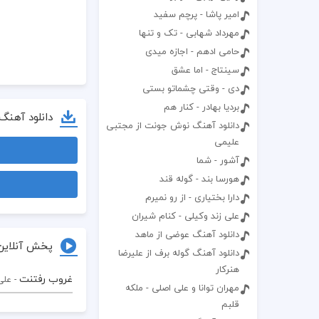
امیر پاشا - پرچم سفید
مهرداد شهابی - تک و تنها
حامی ادهم - اجازه میدی
سینتاج - اما عشق
دی - وقتی چشماتو بستی
بردیا بهادر - کنار هم
دانلود آهنگ
دانلود آهنگ نوش جونت از مجتبی
علیمی
آشور - شما
هورسا بند - گوله قند
دارا بختیاری - از رو نمیرم
علی زند وکیلی - کنام شیران
دانلود آهنگ عوضی از ماهد
پخش آنلاین
دانلود آهنگ گوله برف از علیرضا
هنرکار
غروب رفتنت
- علی
مهران توانا و علی اصلی - ملکه
قلبم