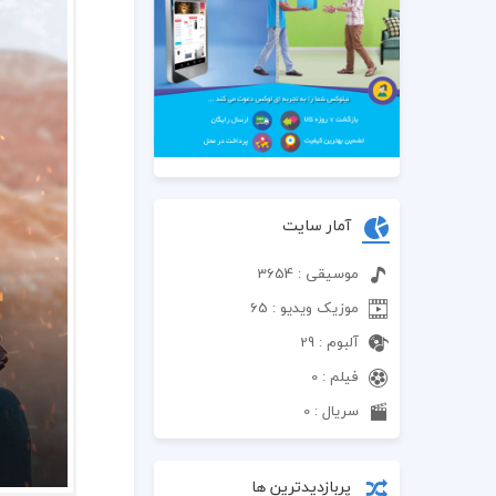
آمار سایت
موسیقی : 3654
موزیک ویدیو : 65
آلبوم : 29
فیلم : 0
سریال : 0
پربازدیدترین ها