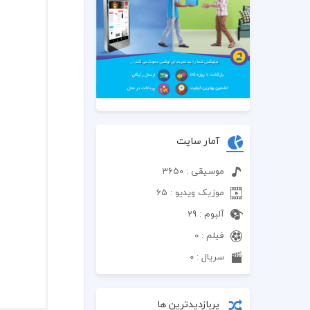
آمار سایت
موسیقی : 3650
موزیک ویدیو : 65
آلبوم : 29
فیلم : 0
سریال : 0
پربازدیدترین ها