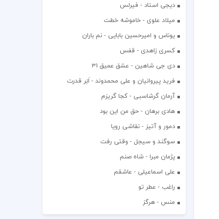
دیجی استاد - فیرلس
میلاد علوی - خاموشه خطت
یوناس و امیرحسین بابایی - نم باران
کسری زاهدی - قفس
دی جی شاهین - عشق عمیق 31
فرید پیروانیان و علی محمدوند - اَبَر قدرت
آرمان گرشاسبی - کجا گریزم
هادی برهان - حق من این بود
دمور و آتیز - نقاشی رویا
سوگند و سیجل - وقتی رفت
پژمان مبرا - شاه صنم
علی اسماعیلی - عاشقم
راغب - عطر تو
منس - هرگز