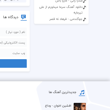
صدرا راثی - مارو باش
دانلود آهنگ سرما میخورم از علی
تیرمایه
دیدگاه ها
جوگندمی - فرهاد نه قصر
جدیدترین آهنگ ها
افشين اخوان - وداع