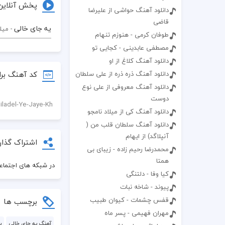
پخش آنلاین
دانلود آهنگ حواشی از علیرضا
قاضی
یه جای خالی
- میل
طوفان کرمی - هنوزم تنهام
مصطفی عابدینی - کجایی تو
دانلود آهنگ کلاغ از او
کد آهنگ برا
دانلود آهنگ ذره ذره از علی سلطان
دانلود آهنگ معروفی از علی نوع
دوست
دانلود آهنگ کی از میلاد نامجو
دانلود آهنگ سلطان قلب من (
آنپلاگد) از ایهام
اشتراک گذار
محمدرضا رحیم زاده - زیبای بی
همتا
در شبکه های اجتماعی
کیا وفا - دلتنگی
پیوند - شاخه نبات
قفس چشمات - کیوان طبیب
برچسب ها
مهران فهیمی - پسر ماه
آهنگ یه جای خالی
پ