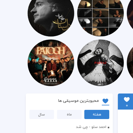
محبوبترین موسیقی ها
0
هفته
ماه
سال
احمد سلو - چی شد